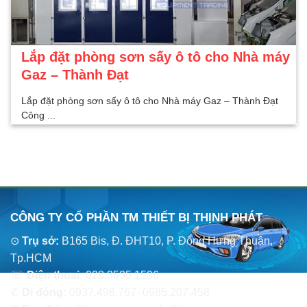
Lắp đặt phòng sơn sấy ô tô cho Nhà máy
Gaz – Thành Đạt
Lắp đặt phòng sơn sấy ô tô cho Nhà máy Gaz – Thành Đạt
Công ...
CÔNG TY CỔ PHẦN TM THIẾT BỊ THỊNH PHÁT
⊙
Trụ sở:
B165 Bis, Đ. ĐHT10, P. Đông Hưng Thuận,
Tp.HCM
☏
Điện thoại:
028.3535.1596
✆
Di động:
0937.498.767- 0985.207.458