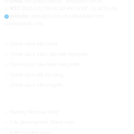
✉
Email:
bac@tpet.com.vn - info@tpet.com.vn.
☑
MST:
0316.192.749 do Sở KH và ĐT Tp.HCM cấp.
Website:
www
.
tpet.com.vn-vattugarage.com-
phongsonoto.com.
CHÍNH SÁCH CHUNG
Chính sách bán hàng
Chính sách sách bảo mật thông tin
Chính sách bảo hành sản phẩm
Chính sách đổi trả hàng
Chính sách vận chuyển
HỖ TRỢ KHÁCH HÀNG
Hướng dẫn mua hàng
Các phương thức thanh toán
Kiểm tra đơn hàng