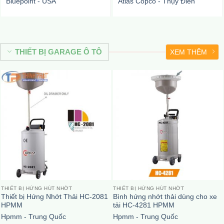
Bluepoint - USA
Atlas Copco - Thụy Điển
THIẾT BỊ GARAGE Ô TÔ
XEM THÊM
THIẾT BỊ HỨNG HÚT NHỚT
THIẾT BỊ HỨNG HÚT NHỚT
Thiết bị Hứng Nhớt Thải HC-2081
Bình hứng nhớt thải dùng cho xe
HPMM
tải HC-4281 HPMM
Hpmm - Trung Quốc
Hpmm - Trung Quốc