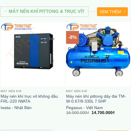
MÁY NÉN KHÍ PITTONG & TRỤC VÍT
XEM THÊM
-8%
MÁY NÉN KHÍ
MÁY NÉN KHÍ
Máy nén khí trục vít không dầu
Máy nén khí pittong dây đai TM-
FRL-220 IWATA
W-0.67/8-330L 7.5HP
Iwata - Nhật Bản
Pegasus - Việt Nam
Giá
Giá
16.000.000
₫
14.700.000
₫
gốc
hiện
là:
tại
16.000.000₫.
là:
14.700.0