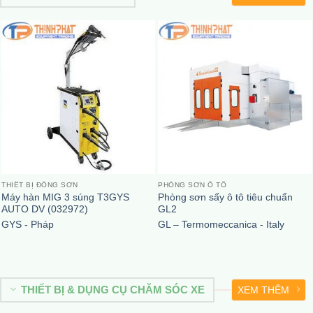
THIẾT BỊ ĐỒNG SƠN
PHÒNG SƠN Ô TÔ
Máy hàn MIG 3 súng T3GYS
Phòng sơn sấy ô tô tiêu chuẩn
AUTO DV (032972)
GL2
GYS - Pháp
GL – Termomeccanica - Italy
THIẾT BỊ & DỤNG CỤ CHĂM SÓC XE
XEM THÊM