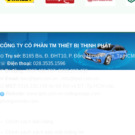
CÔNG TY CỔ PHẦN TM THIẾT BỊ THỊNH PHÁT
⊙
Trụ sở:
B165 Bis, Đ. ĐHT10, P. Đông Hưng Thuận, Tp.HCM
☏
Điện thoại:
028.3535.1596
✆
Di động:
0937.498.767- 0985.207.458
✉
Email:
bac@tpet.com.vn - info@tpet.com.vn.
☑
MST:
0316.192.749 do Sở KH và ĐT Tp.HCM cấp.
Website:
www
.
tpet.com.vn-vattugarage.com-
phongsonoto.com.
CHÍNH SÁCH CHUNG
Chính sách bán hàng
Chính sách sách bảo mật thông tin