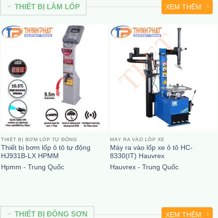
THIẾT BỊ LÀM LỐP
XEM THÊM
THIẾT BỊ BƠM LỐP TỰ ĐỘNG
MÁY RA VÀO LỐP XE
Thiết bị bơm lốp ô tô tự động
Máy ra vào lốp xe ô tô HC-
HJ931B-LX HPMM
8330(IT) Hauvrex
Hpmm - Trung Quốc
Hauvrex - Trung Quốc
THIẾT BỊ ĐỒNG SƠN
XEM THÊM