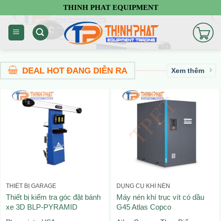
Chuyển
THINH PHAT EQUIPMENT
đến
nội
dung
DEAL HOT ĐANG DIỄN RA
Xem thêm
THIẾT BỊ GARAGE
DỤNG CỤ KHÍ NÉN
Thiết bị kiểm tra góc đặt bánh
Máy nén khí trục vít có dầu
xe 3D BLP-PYRAMID
G45 Atlas Copco