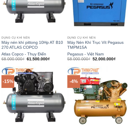
DỤNG CỤ KHÍ NÉN
DỤNG CỤ KHÍ NÉN
Máy nén khí pittong 10Hp AT B10
Máy Nén Khí Trục Vít Pegasus
270 ATLAS COPCO
TMPM15A
Atlas Copco - Thụy Điển
Pegasus - Việt Nam
Giá
Giá
Giá
Giá
68.000.000
₫
61.500.000
₫
58.000.000
₫
52.000.000
₫
gốc
hiện
gốc
hiện
là:
tại
là:
tại
68.000.000₫.
là:
58.000.000₫.
là:
61.500.000₫.
52.000.
-15%
-4%