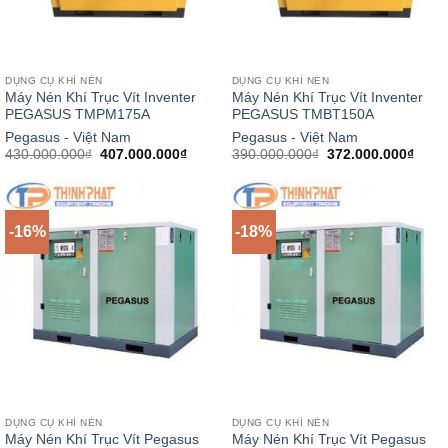
DỤNG CỤ KHÍ NÉN
DỤNG CỤ KHÍ NÉN
Máy Nén Khí Trục Vít Inventer
Máy Nén Khí Trục Vít Inventer
PEGASUS TMPM175A
PEGASUS TMBT150A
Pegasus - Việt Nam
Pegasus - Việt Nam
Giá
Giá
Giá
Giá
430.000.000
₫
407.000.000
₫
390.000.000
₫
372.000.000
₫
gốc
hiện
gốc
hiện
là:
tại
là:
tại
430.000.000₫.
là:
390.000.000₫.
là:
407.000.000₫.
372.0
-16%
-18%
DỤNG CỤ KHÍ NÉN
DỤNG CỤ KHÍ NÉN
Máy Nén Khí Trục Vít Pegasus
Máy Nén Khí Trục Vít Pegasus