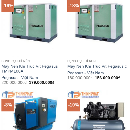
-19%
-13%
DỤNG CỤ KHÍ NÉN
DỤNG CỤ KHÍ NÉN
Máy Nén Khí Trục Vít Pegasus
Máy Nén Khí Trục Vít Pegasus c
TMPM100A
Pegasus - Việt Nam
Giá
Giá
Pegasus - Việt Nam
180.000.000
₫
156.000.000
₫
gốc
hiện
Giá
Giá
220.000.000
₫
179.000.000
₫
là:
tại
gốc
hiện
180.000.000₫.
là:
là:
tại
156.0
220.000.000₫.
là:
179.000.000₫.
-8%
-10%