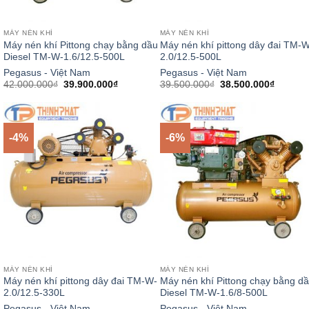
MÁY NÉN KHÍ
MÁY NÉN KHÍ
Máy nén khí Pittong chạy bằng dầu
Máy nén khí pittong dây đai TM-W
Diesel TM-W-1.6/12.5-500L
2.0/12.5-500L
Pegasus - Việt Nam
Pegasus - Việt Nam
Giá
Giá
Giá
Giá
42.000.000
₫
39.900.000
₫
39.500.000
₫
38.500.000
₫
gốc
hiện
gốc
hiện
là:
tại
là:
tại
42.000.000₫.
là:
39.500.000₫.
là:
39.900.000₫.
38.500.
-4%
-6%
MÁY NÉN KHÍ
MÁY NÉN KHÍ
Máy nén khí pittong dây đai TM-W-
Máy nén khí Pittong chạy bằng d
2.0/12.5-330L
Diesel TM-W-1.6/8-500L
Pegasus - Việt Nam
Pegasus - Việt Nam