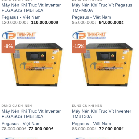
Máy Nén Khí Trục Vít Inventer
Máy Nén Khí Trục Vít Pegasus
PEGASUS TMBT50A
TMPM50A
Pegasus - Việt Nam
Pegasus - Việt Nam
Giá
Giá
Giá
Giá
120.000.000
₫
110.000.000
₫
95.000.000
₫
84.000.000
₫
gốc
hiện
gốc
hiện
là:
tại
là:
tại
120.000.000₫.
là:
95.000.000₫.
là:
110.000.000₫.
84.000.
-8%
-15%
DỤNG CỤ KHÍ NÉN
DỤNG CỤ KHÍ NÉN
Máy Nén Khí Trục Vít Inventer
Máy Nén Khí Trục Vít Inventer
PEGASUS TMBT30A
TMBT30A
Pegasus - Việt Nam
Pegasus - Việt Nam
Giá
Giá
Giá
Giá
78.000.000
₫
72.000.000
₫
85.000.000
₫
72.000.000
₫
gốc
hiện
gốc
hiện
là:
tại
là:
tại