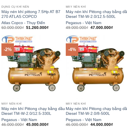
DỤNG CỤ KHÍ NÉN
MÁY NÉN KHÍ
Máy nén khí pittong 7.5Hp AT B7
Máy nén khí Pittong chạy bằng d
270 ATLAS COPCO
Diesel TM-W-2.0/12.5-500L
Atlas Copco - Thụy Điển
Pegasus - Việt Nam
Giá
Giá
Giá
Giá
60.000.000
₫
51.260.000
₫
49.000.000
₫
47.000.000
₫
gốc
hiện
gốc
hiện
là:
tại
là:
tại
60.000.000₫.
là:
49.000.000₫.
là:
51.260.000₫.
47.000.
-2%
-4%
MÁY NÉN KHÍ
MÁY NÉN KHÍ
Máy nén khí Pittong chạy bằng dầu
Máy nén khí Pittong chạy bằng d
Diesel TM-W-2.0/12.5-330L
Diesel TM-W-2.0/8-500L
Pegasus - Việt Nam
Pegasus - Việt Nam
Giá
Giá
Giá
Giá
46.000.000
₫
45.000.000
₫
46.000.000
₫
44.000.000
₫