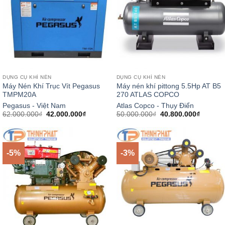
DỤNG CỤ KHÍ NÉN
DỤNG CỤ KHÍ NÉN
Máy Nén Khí Trục Vít Pegasus
Máy nén khí pittong 5.5Hp AT B5
TMPM20A
270 ATLAS COPCO
Pegasus - Việt Nam
Atlas Copco - Thụy Điển
Giá
Giá
Giá
Giá
62.000.000
₫
42.000.000
₫
50.000.000
₫
40.800.000
₫
gốc
hiện
gốc
hiện
là:
tại
là:
tại
62.000.000₫.
là:
50.000.000₫.
là:
42.000.000₫.
40.800.
-5%
-3%