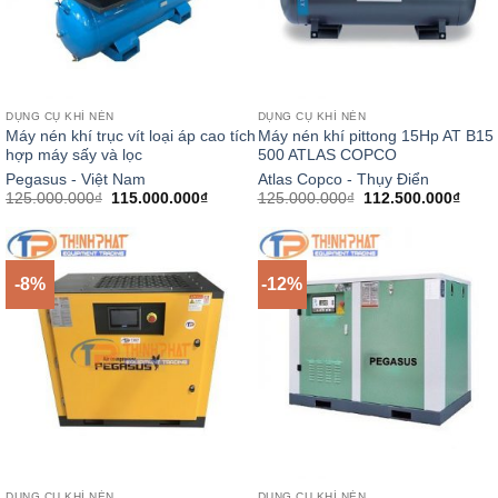
DỤNG CỤ KHÍ NÉN
DỤNG CỤ KHÍ NÉN
Máy nén khí trục vít loại áp cao tích
Máy nén khí pittong 15Hp AT B15
hợp máy sấy và lọc
500 ATLAS COPCO
Pegasus - Việt Nam
Atlas Copco - Thụy Điển
Giá
Giá
Giá
Giá
125.000.000
₫
115.000.000
₫
125.000.000
₫
112.500.000
₫
gốc
hiện
gốc
hiện
là:
tại
là:
tại
125.000.000₫.
là:
125.000.000₫.
là:
115.000.000₫.
112.5
-8%
-12%
DỤNG CỤ KHÍ NÉN
DỤNG CỤ KHÍ NÉN