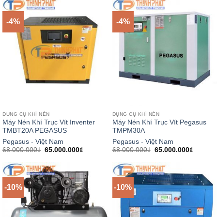
78.000.000₫.
là:
85.000.000₫.
là:
72.000.000₫.
72.000.
-4%
-4%
DỤNG CỤ KHÍ NÉN
DỤNG CỤ KHÍ NÉN
Máy Nén Khí Trục Vít Inventer
Máy Nén Khí Trục Vít Pegasus
TMBT20A PEGASUS
TMPM30A
Pegasus - Việt Nam
Pegasus - Việt Nam
Giá
Giá
Giá
Giá
68.000.000
₫
65.000.000
₫
68.000.000
₫
65.000.000
₫
gốc
hiện
gốc
hiện
là:
tại
là:
tại
68.000.000₫.
là:
68.000.000₫.
là:
65.000.000₫.
65.000.
-10%
-10%