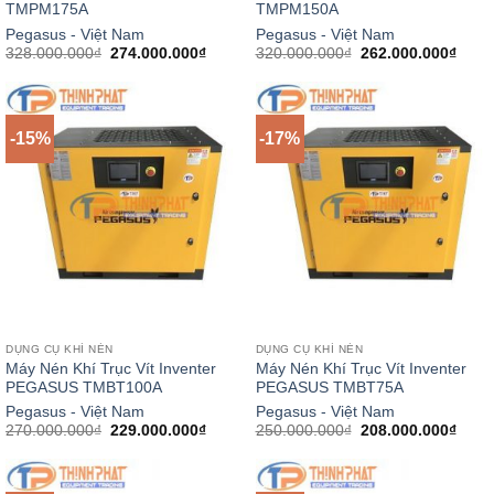
TMPM175A
TMPM150A
Pegasus - Việt Nam
Pegasus - Việt Nam
Giá
Giá
Giá
Giá
328.000.000
₫
274.000.000
₫
320.000.000
₫
262.000.000
₫
gốc
hiện
gốc
hiện
là:
tại
là:
tại
328.000.000₫.
là:
320.000.000₫.
là:
274.000.000₫.
262.0
-15%
-17%
DỤNG CỤ KHÍ NÉN
DỤNG CỤ KHÍ NÉN
Máy Nén Khí Trục Vít Inventer
Máy Nén Khí Trục Vít Inventer
PEGASUS TMBT100A
PEGASUS TMBT75A
Pegasus - Việt Nam
Pegasus - Việt Nam
Giá
Giá
Giá
Giá
270.000.000
₫
229.000.000
₫
250.000.000
₫
208.000.000
₫
gốc
hiện
gốc
hiện
là:
tại
là:
tại
270.000.000₫.
là:
250.000.000₫.
là:
229.000.000₫.
208.0