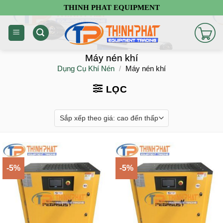
Chuyển
THINH PHAT EQUIPMENT
đến
nội
dung
Máy nén khí
Dụng Cụ Khí Nén
/
Máy nén khí
LỌC
-5%
-5%