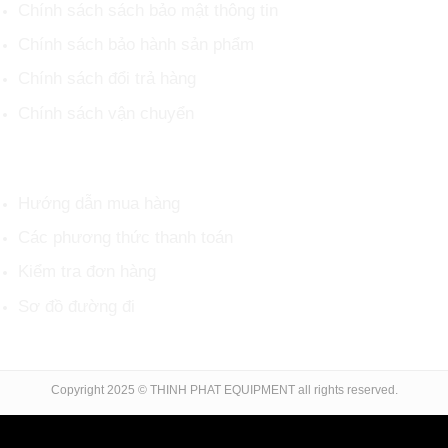
Chính sách sách bảo mật thông tin
Chính sách bảo hành sản phẩm
Chính sách đổi trả hàng
Chính sách vận chuyển
HỖ TRỢ KHÁCH HÀNG
Hướng dẫn mua hàng
Các phương thức thanh toán
Kiểm tra đơn hàng
Sơ đồ đường đi
Copyright 2025 © THINH PHAT EQUIPMENT all rights reserved.