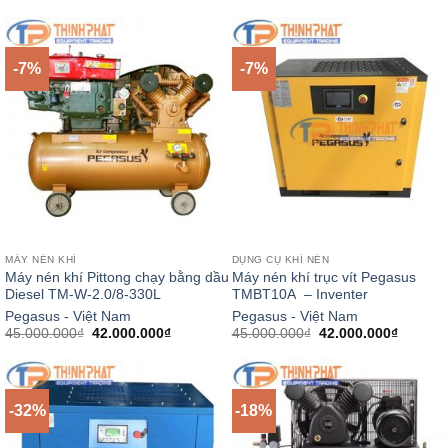
gốc
hiện
gốc
hiện
là:
tại
là:
tại
46.000.000₫.
là:
46.000.000₫.
là:
45.000.000₫.
44.000.
-7%
-7%
MÁY NÉN KHÍ
DỤNG CỤ KHÍ NÉN
Máy nén khí Pittong chạy bằng dầu
Máy nén khí trục vít Pegasus
Diesel TM-W-2.0/8-330L
TMBT10A – Inventer
Pegasus - Việt Nam
Pegasus - Việt Nam
Giá
Giá
Giá
Giá
45.000.000
₫
42.000.000
₫
45.000.000
₫
42.000.000
₫
gốc
hiện
gốc
hiện
là:
tại
là:
tại
45.000.000₫.
là:
45.000.000₫.
là:
42.000.000₫.
42.000.
-32%
-18%