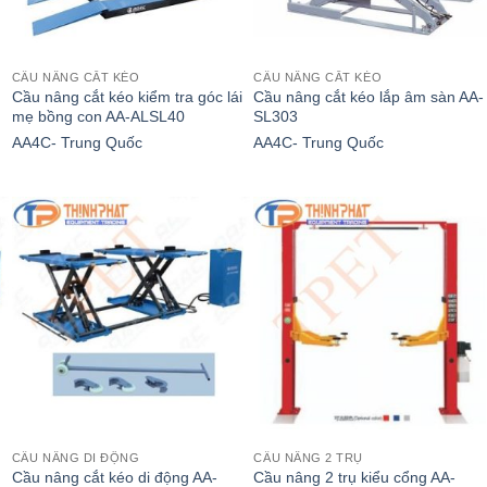
CẦU NÂNG CẮT KÉO
CẦU NÂNG CẮT KÉO
i
Cầu nâng cắt kéo kiểm tra góc lái
Cầu nâng cắt kéo lắp âm sàn AA-
mẹ bồng con AA-ALSL40
SL303
AA4C- Trung Quốc
AA4C- Trung Quốc
CẦU NÂNG DI ĐỘNG
CẦU NÂNG 2 TRỤ
Cầu nâng cắt kéo di động AA-
Cầu nâng 2 trụ kiểu cổng AA-