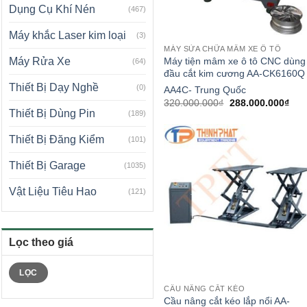
Dụng Cụ Khí Nén
(467)
Máy khắc Laser kim loại
(3)
MÁY SỬA CHỮA MÂM XE Ô TÔ
Máy tiện mâm xe ô tô CNC dùng
Máy Rửa Xe
(64)
đầu cắt kim cương AA-CK6160Q
Thiết Bị Dạy Nghề
(0)
AA4C- Trung Quốc
Giá
Giá
320.000.000
₫
288.000.000
₫
gốc
hiện
Thiết Bị Dùng Pin
(189)
là:
tại
320.000.000₫.
là:
Thiết Bị Đăng Kiểm
288
(101)
Thiết Bị Garage
(1035)
Vật Liệu Tiêu Hao
(121)
Lọc theo giá
Giá
Giá
LỌC
tối
tối
thiểu
đa
CẦU NÂNG CẮT KÉO
Cầu nâng cắt kéo lắp nổi AA-