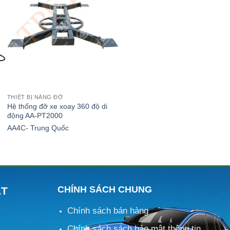
THIẾT BỊ NÂNG ĐỠ
Hệ thống đỡ xe xoay 360 độ di
động AA-PT2000
AA4C- Trung Quốc
CHÍNH SÁCH CHUNG
ÁT
Chính sách bán hàng
M
Chính sách sách bảo mật thông tin