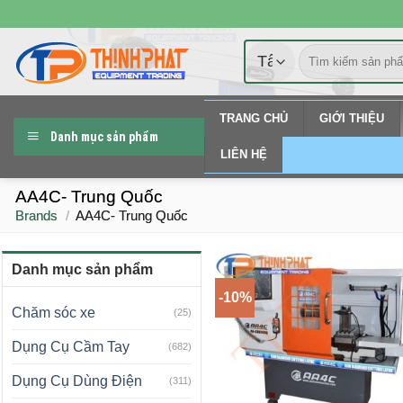
Chuyển
đến
Tìm
nội
kiếm:
dung
TRANG CHỦ
GIỚI THIỆU
Danh mục sản phẩm
LIÊN HỆ
AA4C- Trung Quốc
Brands
/
AA4C- Trung Quốc
Danh mục sản phẩm
-10%
Chăm sóc xe
(25)
Dụng Cụ Cầm Tay
(682)
Dụng Cụ Dùng Điện
(311)