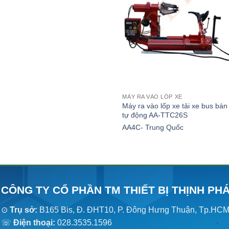
MÁY RA VÀO LỐP XE
Máy ra vào lốp xe tải xe bus bán
tự động AA-TTC26S
AA4C- Trung Quốc
CÔNG TY CỔ PHẦN TM THIẾT BỊ THỊNH PH
⊙
Trụ sở:
B165 Bis, Đ. ĐHT10, P. Đông Hưng Thuận, Tp.HC
☏
Điện thoại:
028.3535.1596