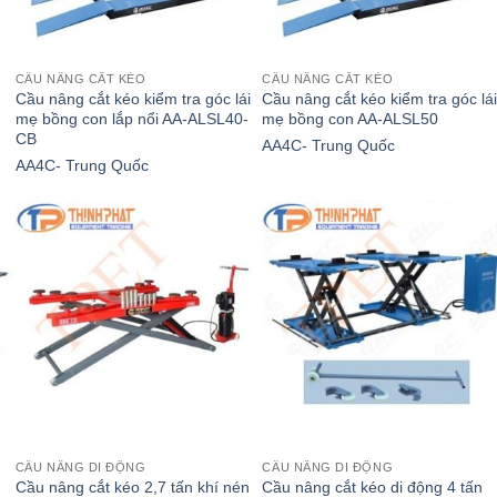
CẦU NÂNG CẮT KÉO
CẦU NÂNG CẮT KÉO
Cầu nâng cắt kéo kiểm tra góc lái
Cầu nâng cắt kéo kiểm tra góc lá
mẹ bồng con lắp nổi AA-ALSL40-
mẹ bồng con AA-ALSL50
CB
AA4C- Trung Quốc
AA4C- Trung Quốc
.000.000₫.
CẦU NÂNG DI ĐỘNG
CẦU NÂNG DI ĐỘNG
Cầu nâng cắt kéo 2,7 tấn khí nén
Cầu nâng cắt kéo di động 4 tấn