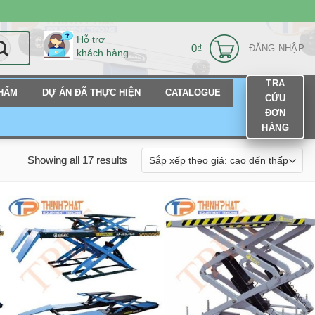
Hỗ trợ
0
₫
ĐĂNG NHẬP
khách hàng
TRA
PHẨM
DỰ ÁN ĐÃ THỰC HIỆN
CATALOGUE
CỨU
ĐƠN
HÀNG
Showing all 17 results