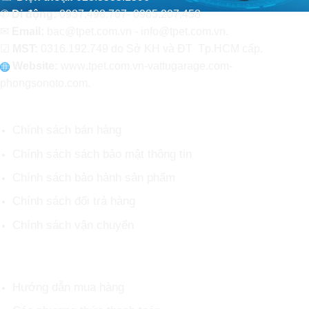
✆
Di động:
0937.498.767- 0985.207.458
✉
Email:
bac@tpet.com.vn - info@tpet.com.vn.
☑
MST:
0316.192.749 do Sở KH và ĐT Tp.HCM cấp.
Website:
www
.
tpet.com.vn-vattugarage.com-
phongsonoto.com.
CHÍNH SÁCH CHUNG
Chính sách bán hàng
Chính sách sách bảo mật thông tin
Chính sách bảo hành sản phẩm
Chính sách đổi trả hàng
Chính sách vận chuyển
HỖ TRỢ KHÁCH HÀNG
Hướng dẫn mua hàng