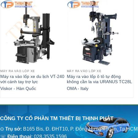
MÁY RA VÀO LỐP XE
MÁY RA VÀO LỐP XE
MÁ
Máy ra vào lốp xe du lịch VT-240
Máy ra vào lốp ô tô tự động
Má
với cánh tay trợ lực
không cần la via URANUS TC28L
JA
Viskor - Hàn Quốc
OMA - Italy
Un
CÔNG TY CỔ PHẦN TM THIẾT BỊ THỊNH PHÁT
⊙
Trụ sở:
B165 Bis, Đ. ĐHT10, P. Đông Hưng Thuận, Tp.HCM
☏
Điện thoại:
028.3535.1596