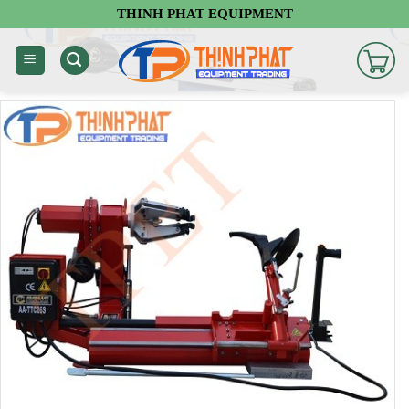
Chuyển
THINH PHAT EQUIPMENT
đến
nội
dung