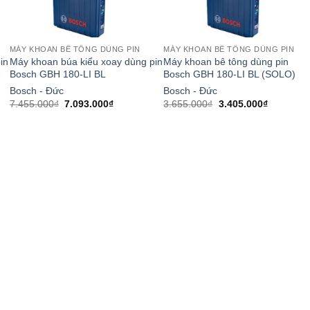
MÁY KHOAN BÊ TÔNG DÙNG PIN
MÁY KHOAN BÊ TÔNG DÙNG PIN
in
Máy khoan búa kiểu xoay dùng pin
Máy khoan bê tông dùng pin
Bosch GBH 180-LI BL
Bosch GBH 180-LI BL (SOLO)
Bosch - Đức
Bosch - Đức
Giá
Giá
Giá
Giá
7.455.000
₫
7.093.000
₫
3.655.000
₫
3.405.000
₫
gốc
hiện
gốc
hiện
là:
tại
là:
tại
7.455.000₫.
là:
3.655.000₫.
là:
.000₫.
7.093.000₫.
3.405.000