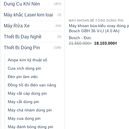
Dụng Cụ Khí Nén
(467)
Máy khắc Laser kim loại
(3)
MÁY KHOAN BÊ TÔNG DÙNG PIN
Máy khoan búa kiểu xoay dùng p
Máy Rửa Xe
(64)
Bosch GBH 36 V-LI (4.0 Ah)
Thiết Bị Dạy Nghề
(0)
Bosch - Đức
Giá
Giá
21.550.000
₫
18.103.000
₫
gốc
hiện
Thiết Bị Dùng Pin
(189)
là:
tại
21.550.000₫.
là:
18.103
Ampe kìm kỹ thuật số
Cưa xích dùng pin
Đèn pin làm việc
Đồng hồ đo điện vạn năng
Máy cắt cáp dùng pin
Máy cắt dùng pin
Máy chà nhám dùng pin
Máy cưa dùng pin
Máy đánh bóng dùng pin