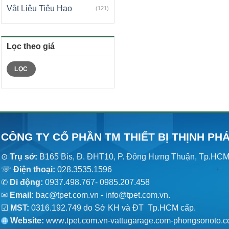
Vật Liệu Tiêu Hao
(121)
Lọc theo giá
Giá
Giá
LỌC
tối
tối
thiểu
đa
CÔNG TY CỔ PHẦN TM THIẾT BỊ THỊNH PH
⊙
Trụ sở:
B165 Bis, Đ. ĐHT10, P. Đông Hưng Thuận, Tp.HC
☏
Điện thoại:
028.3535.1596
✆
Di động:
0937.498.767- 0985.207.458
✉
Email:
bac@tpet.com.vn - info@tpet.com.vn.
☑
MST:
0316.192.749 do Sở KH và ĐT Tp.HCM cấp.
Website:
www
.
tpet.com.vn-vattugarage.com-phongsonoto.c