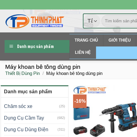
Chuyển
đến
Tìm
nội
kiếm:
dung
TRANG CHỦ
GIỚI THIỆU
Danh mục sản phẩm
LIÊN HỆ
Máy khoan bê tông dùng pin
Thiết Bị Dùng Pin
/
Máy khoan bê tông dùng pin
Danh mục sản phẩm
-16%
Chăm sóc xe
(25)
Dụng Cụ Cầm Tay
(682)
Dụng Cụ Dùng Điện
(311)