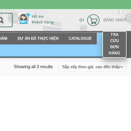
Hỗ trợ
0
₫
ĐĂNG NHẬP
khách hàng
TRA
PHẨM
DỰ ÁN ĐÃ THỰC HIỆN
CATALOGUE
CỨU
ĐƠN
HÀNG
Showing all 3 results