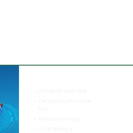
HỖ TRỢ KHÁCH HÀNG
Hướng dẫn mua hàng
Các phương thức thanh
toán
Kiểm tra đơn hàng
Sơ đồ đường đi