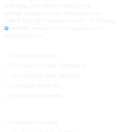
✆
Di động:
0937.498.767- 0985.207.458
✉
Email:
bac@tpet.com.vn - info@tpet.com.vn.
☑
MST:
0316.192.749 do Sở KH và ĐT Tp.HCM cấp.
Website:
www
.
tpet.com.vn-vattugarage.com-
phongsonoto.com.
CHÍNH SÁCH CHUNG
Chính sách bán hàng
Chính sách sách bảo mật thông tin
Chính sách bảo hành sản phẩm
Chính sách đổi trả hàng
Chính sách vận chuyển
HỖ TRỢ KHÁCH HÀNG
Hướng dẫn mua hàng