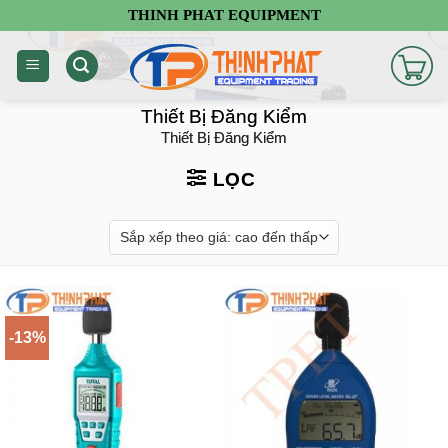
Chuyển
THINH PHAT EQUIPMENT
đến
nội
dung
Thiết Bị Đăng Kiểm
Thiết Bị Đăng Kiểm
LỌC
-13%