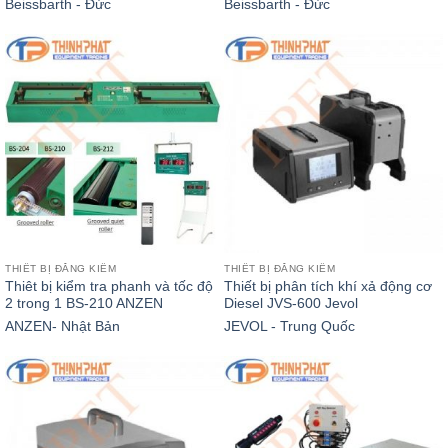
Beissbarth - Đức
Beissbarth - Đức
THIẾT BỊ ĐĂNG KIỂM
THIẾT BỊ ĐĂNG KIỂM
Thiêt bị kiểm tra phanh và tốc độ
Thiết bị phân tích khí xả động cơ
2 trong 1 BS-210 ANZEN
Diesel JVS-600 Jevol
ANZEN- Nhật Bản
JEVOL - Trung Quốc