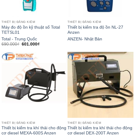
THIẾT BỊ ĐĂNG KIỂM
THIẾT BỊ ĐĂNG KIỂM
Máy đo độ ồn kỹ thuật số Total
Thiết bị kiểm tra độ ồn NL-27
TETSL01
Anzen
Total - Trung Quốc
ANZEN- Nhật Bản
Giá
Giá
690.000
₫
601.000
₫
gốc
hiện
là:
tại
690.000₫.
là:
601.000₫.
THIẾT BỊ ĐĂNG KIỂM
THIẾT BỊ ĐĂNG KIỂM
Thiết bị kiểm tra khí thải cho động
Thiết bị kiểm tra khí thải cho động
cơ diesel MEXA-600S Anzen
cơ diesel DEX-200T Anzen