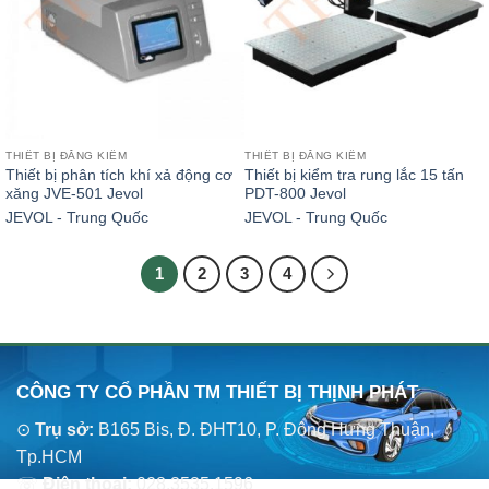
THIẾT BỊ ĐĂNG KIỂM
THIẾT BỊ ĐĂNG KIỂM
Thiết bị phân tích khí xả động cơ
Thiết bị kiểm tra rung lắc 15 tấn
xăng JVE-501 Jevol
PDT-800 Jevol
JEVOL - Trung Quốc
JEVOL - Trung Quốc
1
2
3
4
CÔNG TY CỔ PHẦN TM THIẾT BỊ THỊNH PHÁT
⊙
Trụ sở:
B165 Bis, Đ. ĐHT10, P. Đông Hưng Thuận,
Tp.HCM
☏
Điện thoại:
028.3535.1596