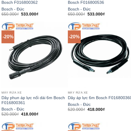
Bosch F016800362
Bosch F016800536
Bosch - Đức
Bosch - Đức
Giá
Giá
Giá
Giá
650.000
₫
533.000
₫
650.000
₫
533.000
₫
gốc
hiện
gốc
hiện
là:
tại
là:
tại
650.000₫.
là:
650.000₫.
là:
533.000₫.
533.000₫.
-20%
-20%
MÁY RỬA XE
MÁY RỬA XE
Dây phun áp lực nối dài 6m Bosch
Dây áp lực 6m Bosch F01680036
F016800361
Bosch - Đức
Giá
Giá
Bosch - Đức
520.000
₫
418.000
₫
gốc
hiện
Giá
Giá
520.000
₫
418.000
₫
là:
tại
gốc
hiện
520.000₫.
là:
là:
tại
418.000₫.
520.000₫.
là:
418.000₫.