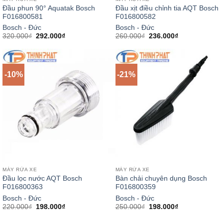
Đầu phun 90° Aquatak Bosch
Đầu xịt điều chỉnh tia AQT Bosch
F016800581
F016800582
Bosch - Đức
Bosch - Đức
Giá
Giá
Giá
Giá
320.000
₫
292.000
₫
260.000
₫
236.000
₫
gốc
hiện
gốc
hiện
là:
tại
là:
tại
320.000₫.
là:
260.000₫.
là:
292.000₫.
236.000₫.
-10%
-21%
MÁY RỬA XE
MÁY RỬA XE
Đầu lọc nước AQT Bosch
Bàn chải chuyên dụng Bosch
F016800363
F016800359
Bosch - Đức
Bosch - Đức
Giá
Giá
Giá
Giá
220.000
₫
198.000
₫
250.000
₫
198.000
₫
gốc
hiện
gốc
hiện
là:
tại
là:
tại