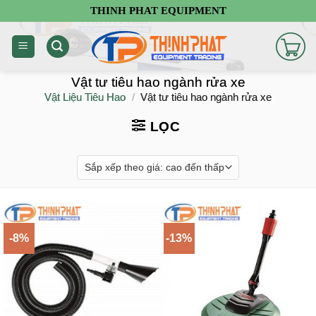
Chuyển
THINH PHAT EQUIPMENT
đến
nội
dung
Vật tư tiêu hao ngành rửa xe
Vật Liệu Tiêu Hao
/
Vật tư tiêu hao ngành rửa xe
LỌC
-8%
-13%