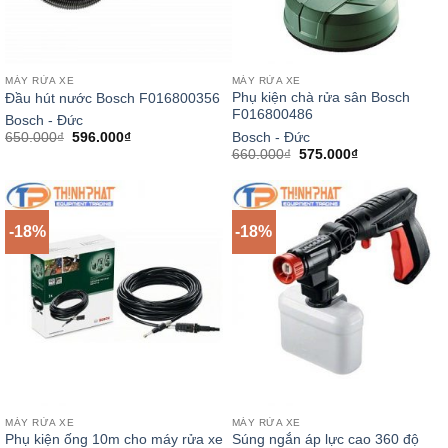
MÁY RỬA XE
MÁY RỬA XE
Phụ kiện chà rửa sân Bosch
Đầu hút nước Bosch F016800356
F016800486
Bosch - Đức
Giá
Giá
Bosch - Đức
650.000
₫
596.000
₫
gốc
hiện
Giá
Giá
660.000
₫
575.000
₫
là:
tại
gốc
hiện
650.000₫.
là:
là:
tại
596.000₫.
660.000₫.
là:
575.000₫.
-18%
-18%
MÁY RỬA XE
MÁY RỬA XE
Phụ kiện ống 10m cho máy rửa xe
Súng ngắn áp lực cao 360 độ