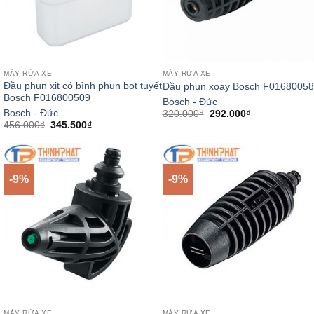
MÁY RỬA XE
MÁY RỬA XE
Đầu phun xịt có bình phun bọt tuyết
Đầu phun xoay Bosch F0168005
Bosch F016800509
Bosch - Đức
Giá
Giá
Bosch - Đức
320.000
₫
292.000
₫
gốc
hiện
Giá
Giá
456.000
₫
345.500
₫
là:
tại
gốc
hiện
320.000₫.
là:
là:
tại
292.000₫.
456.000₫.
là:
345.500₫.
-9%
-9%
MÁY RỬA XE
MÁY RỬA XE