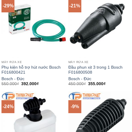
-29%
-21%
MÁY RỬA XE
MÁY RỬA XE
Phụ kiện hỗ trợ hút nước Bosch
Đầu phun xịt 3 trong 1 Bosch
F016800421
F016800508
Bosch - Đức
Bosch - Đức
Giá
Giá
Giá
Giá
550.000
₫
392.000
₫
450.000
₫
355.000
₫
gốc
hiện
gốc
hiện
là:
tại
là:
tại
550.000₫.
là:
450.000₫.
là:
392.000₫.
355.000₫.
-24%
-9%