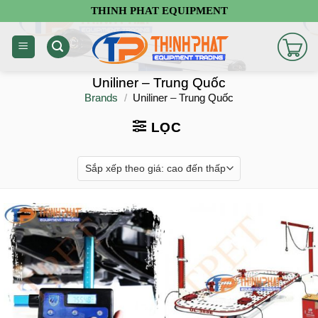
Chuyển
THINH PHAT EQUIPMENT
đến
nội
dung
Uniliner – Trung Quốc
Brands
/
Uniliner – Trung Quốc
LỌC