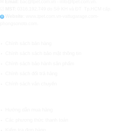
✉
Email:
bac@tpet.com.vn - info@tpet.com.vn.
☑
MST:
0316.192.749 do Sở KH và ĐT Tp.HCM cấp.
Website:
www
.
tpet.com.vn-vattugarage.com-
phongsonoto.com.
CHÍNH SÁCH CHUNG
Chính sách bán hàng
Chính sách sách bảo mật thông tin
Chính sách bảo hành sản phẩm
Chính sách đổi trả hàng
Chính sách vận chuyển
HỖ TRỢ KHÁCH HÀNG
Hướng dẫn mua hàng
Các phương thức thanh toán
Kiểm tra đơn hàng