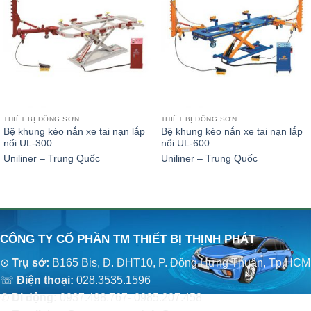
THIẾT BỊ ĐỒNG SƠN
THIẾT BỊ ĐỒNG SƠN
Bệ khung kéo nắn xe tai nạn lắp
Bệ khung kéo nắn xe tai nạn lắp
nổi UL-300
nổi UL-600
Uniliner – Trung Quốc
Uniliner – Trung Quốc
CÔNG TY CỔ PHẦN TM THIẾT BỊ THỊNH PHÁT
⊙
Trụ sở:
B165 Bis, Đ. ĐHT10, P. Đông Hưng Thuận, Tp.HCM
☏
Điện thoại:
028.3535.1596
✆
Di động:
0937.498.767- 0985.207.458