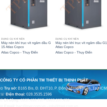
DỤNG CỤ KHÍ NÉN
DỤNG CỤ KHÍ NÉN
Máy nén khí trục vít ngâm dầu G
Máy nén khí trục vít ngâm dầu G1
15 Atlas Copco
Atlas Copco
Atlas Copco - Thụy Điển
Atlas Copco - Thụy Điển
CÔNG TY CỔ PHẦN TM THIẾT BỊ THỊNH PHÁT
⊙
Trụ sở:
B165 Bis, Đ. ĐHT10, P. Đông Hưng Thuận, Tp.HCM
☏
Điện thoại:
028.3535.1596
✆
Di động:
0937.498.767- 0985.207.458
✉
Email:
bac@tpet.com.vn - info@tpet.com.vn.