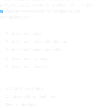
☑
MST:
0316.192.749 do Sở KH và ĐT Tp.HCM cấp.
Website:
www
.
tpet.com.vn-vattugarage.com-
phongsonoto.com.
CHÍNH SÁCH CHUNG
Chính sách bán hàng
Chính sách sách bảo mật thông tin
Chính sách bảo hành sản phẩm
Chính sách đổi trả hàng
Chính sách vận chuyển
HỖ TRỢ KHÁCH HÀNG
Hướng dẫn mua hàng
Các phương thức thanh toán
Kiểm tra đơn hàng