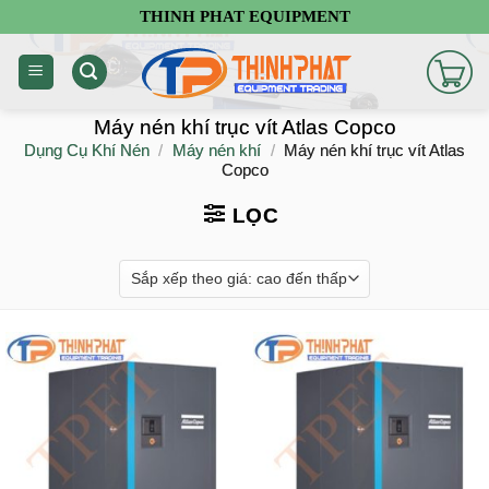
Chuyển
THINH PHAT EQUIPMENT
đến
nội
dung
Máy nén khí trục vít Atlas Copco
Dụng Cụ Khí Nén
/
Máy nén khí
/
Máy nén khí trục vít Atlas
Copco
LỌC