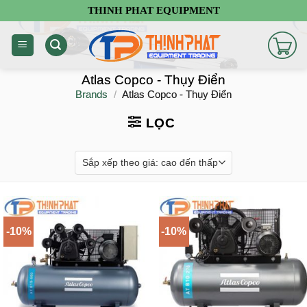
Chuyển
THINH PHAT EQUIPMENT
đến
nội
dung
Atlas Copco - Thụy Điển
Brands
/
Atlas Copco - Thụy Điển
LỌC
-10%
-10%