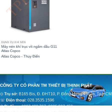
DỤNG CỤ KHÍ NÉN
Máy nén khí trục vít ngâm dầu G11
Atlas Copco
Atlas Copco - Thụy Điển
CÔNG TY CỔ PHẦN TM THIẾT BỊ THỊNH PHÁT
⊙
Trụ sở:
B165 Bis, Đ. ĐHT10, P. Đông Hưng Thuận, Tp.HCM
☏
Điện thoại:
028.3535.1596
✆
Di động:
0937.498.767- 0985.207.458