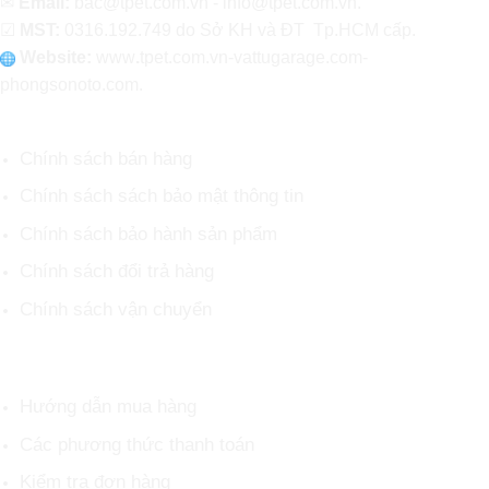
✉
Email:
bac@tpet.com.vn - info@tpet.com.vn.
☑
MST:
0316.192.749 do Sở KH và ĐT Tp.HCM cấp.
Website:
www
.
tpet.com.vn-vattugarage.com-
phongsonoto.com.
CHÍNH SÁCH CHUNG
Chính sách bán hàng
Chính sách sách bảo mật thông tin
Chính sách bảo hành sản phẩm
Chính sách đổi trả hàng
Chính sách vận chuyển
HỖ TRỢ KHÁCH HÀNG
Hướng dẫn mua hàng
Các phương thức thanh toán
Kiểm tra đơn hàng