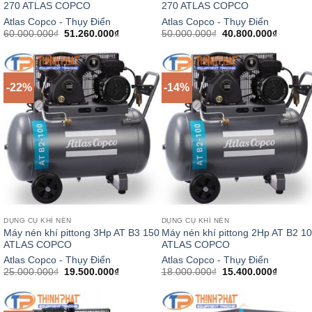
270 ATLAS COPCO
270 ATLAS COPCO
Atlas Copco - Thụy Điển
Atlas Copco - Thụy Điển
Giá
Giá
Giá
Giá
60.000.000
₫
51.260.000
₫
50.000.000
₫
40.800.000
₫
gốc
hiện
gốc
hiện
là:
tại
là:
tại
60.000.000₫.
là:
50.000.000₫.
là:
51.260.000₫.
40.800.
-22%
-14%
DỤNG CỤ KHÍ NÉN
DỤNG CỤ KHÍ NÉN
Máy nén khí pittong 3Hp AT B3 150
Máy nén khí pittong 2Hp AT B2 1
ATLAS COPCO
ATLAS COPCO
Atlas Copco - Thụy Điển
Atlas Copco - Thụy Điển
Giá
Giá
Giá
Giá
25.000.000
₫
19.500.000
₫
18.000.000
₫
15.400.000
₫
gốc
hiện
gốc
hiện
là:
tại
là:
tại
25.000.000₫.
là:
18.000.000₫.
là:
19.500.000₫.
15.400.