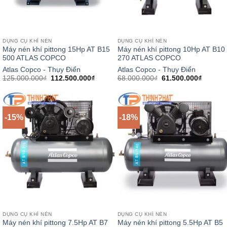
DỤNG CỤ KHÍ NÉN
DỤNG CỤ KHÍ NÉN
Máy nén khí pittong 15Hp AT B15
Máy nén khí pittong 10Hp AT B10
500 ATLAS COPCO
270 ATLAS COPCO
Atlas Copco - Thụy Điển
Atlas Copco - Thụy Điển
Giá
Giá
Giá
Giá
125.000.000
₫
112.500.000
₫
68.000.000
₫
61.500.000
₫
gốc
hiện
gốc
hiện
là:
tại
là:
tại
125.000.000₫.
là:
68.000.000₫.
là:
112.500.000₫.
61.500.
-15%
-18%
DỤNG CỤ KHÍ NÉN
DỤNG CỤ KHÍ NÉN
Máy nén khí pittong 7.5Hp AT B7
Máy nén khí pittong 5.5Hp AT B5