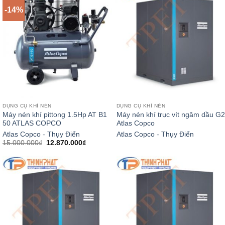
-14%
DỤNG CỤ KHÍ NÉN
DỤNG CỤ KHÍ NÉN
Máy nén khí pittong 1.5Hp AT B1
Máy nén khí trục vít ngâm dầu G2
50 ATLAS COPCO
Atlas Copco
Atlas Copco - Thụy Điển
Atlas Copco - Thụy Điển
Giá
Giá
15.000.000
₫
12.870.000
₫
gốc
hiện
là:
tại
15.000.000₫.
là:
12.870.000₫.