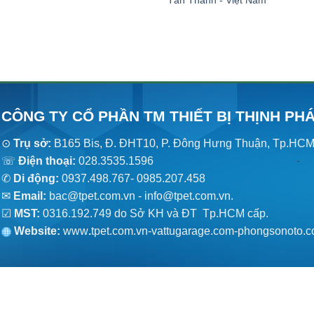
CÔNG TY CỔ PHẦN TM THIẾT BỊ THỊNH PH
⊙
Trụ sở:
B165 Bis, Đ. ĐHT10, P. Đông Hưng Thuận, Tp.HC
☏
Điện thoại:
028.3535.1596
✆
Di động:
0937.498.767- 0985.207.458
✉
Email:
bac@tpet.com.vn - info@tpet.com.vn.
☑
MST:
0316.192.749 do Sở KH và ĐT Tp.HCM cấp.
Website:
www
.
tpet.com.vn-vattugarage.com-phongsonoto.c