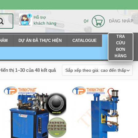
Hỗ trợ
0
₫
ĐĂNG NHẬP
khách hàng
TRA
PHẨM
DỰ ÁN ĐÃ THỰC HIỆN
CATALOGUE
CỨU
ĐƠN
HÀNG
Hiển thị 1–30 của 48 kết quả