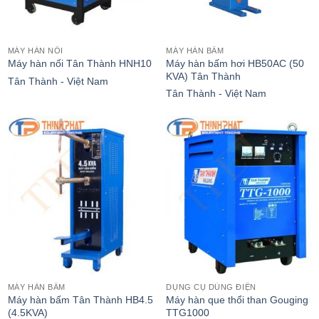
MÁY HÀN NỐI
MÁY HÀN BẤM
Máy hàn bấm hơi HB50AC (50
Máy hàn nối Tân Thành HNH10
KVA) Tân Thành
Tân Thành - Việt Nam
Tân Thành - Việt Nam
MÁY HÀN BẤM
DỤNG CỤ DÙNG ĐIỆN
Máy hàn bấm Tân Thành HB4.5
Máy hàn que thổi than Gouging
(4.5KVA)
TTG1000