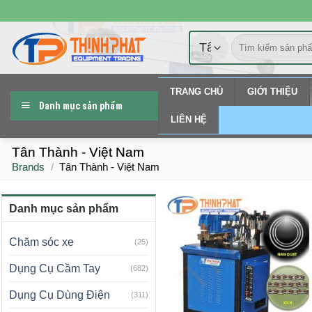
Chuyển
đến
Tìm
nội
kiếm:
dung
TRANG CHỦ
GIỚI THIỆU
Danh mục sản phẩm
LIÊN HỆ
Tân Thành - Việt Nam
Brands
/
Tân Thành - Việt Nam
Danh mục sản phẩm
Chăm sóc xe
(25)
Dụng Cụ Cầm Tay
(682)
Dụng Cụ Dùng Điện
(311)