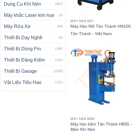
Dụng Cụ Khí Nén
(467)
Máy khắc Laser kim loại
(3)
MÁY HÀN NỐI
Máy Rửa Xe
Máy Hàn Nối Tân Thành HN15K
(64)
Tân Thành - Việt Nam
Thiết Bị Dạy Nghề
(0)
Thiết Bị Dùng Pin
(189)
Thiết Bị Đăng Kiểm
(101)
Thiết Bị Garage
(1035)
Vật Liệu Tiêu Hao
(121)
MÁY HÀN BẤM
Máy hàn bấm Tân Thành HB35 
Bấm Khí Nén