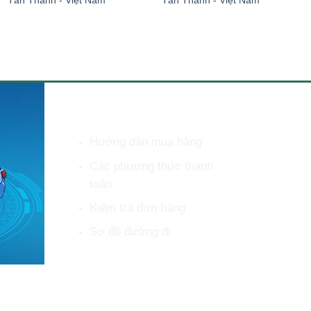
HỖ TRỢ KHÁCH HÀNG
Hướng dẫn mua hàng
Các phương thức thanh
toán
Kiểm tra đơn hàng
Sơ đồ đường đi