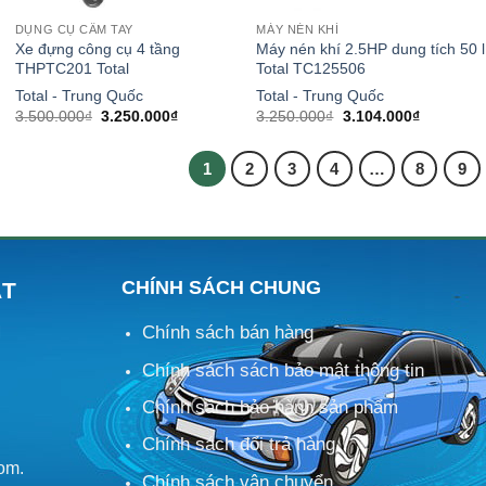
DỤNG CỤ CẦM TAY
MÁY NÉN KHÍ
Xe đựng công cụ 4 tầng
Máy nén khí 2.5HP dung tích 50 l
THPTC201 Total
Total TC125506
Total - Trung Quốc
Total - Trung Quốc
Giá
Giá
Giá
Giá
3.500.000
₫
3.250.000
₫
3.250.000
₫
3.104.000
₫
gốc
hiện
gốc
hiện
là:
tại
là:
tại
3.500.000₫.
là:
3.250.000₫.
là:
1
2
3
4
…
8
9
0₫.
3.250.000₫.
3.104.000
CHÍNH SÁCH CHUNG
ÁT
Chính sách bán hàng
M
Chính sách sách bảo mật thông tin
Chính sách bảo hành sản phẩm
Chính sách đổi trả hàng
om.
Chính sách vận chuyển