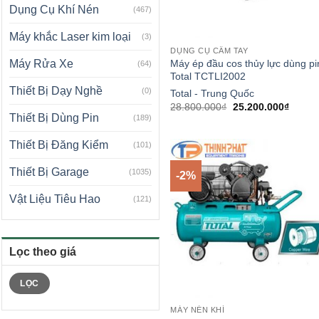
Dụng Cụ Khí Nén
(467)
Máy khắc Laser kim loại
(3)
DỤNG CỤ CẦM TAY
Máy ép đầu cos thủy lực dùng pi
Máy Rửa Xe
(64)
Total TCTLI2002
Thiết Bị Dạy Nghề
(0)
Total - Trung Quốc
Giá
Giá
28.800.000
₫
25.200.000
₫
gốc
hiện
Thiết Bị Dùng Pin
(189)
là:
tại
28.800.000₫.
là:
Thiết Bị Đăng Kiểm
25.200
(101)
Thiết Bị Garage
(1035)
-2%
Vật Liệu Tiêu Hao
(121)
Lọc theo giá
Giá
Giá
LỌC
tối
tối
thiểu
đa
MÁY NÉN KHÍ