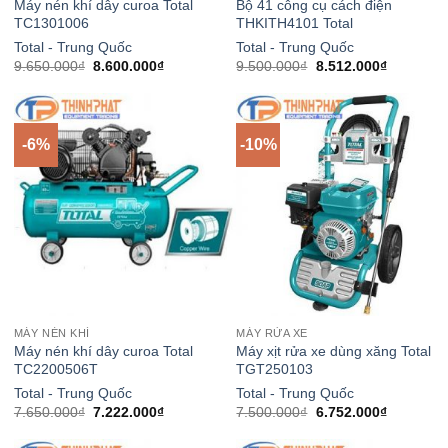
Máy nén khí dây curoa Total
Bộ 41 công cụ cách điện
TC1301006
THKITH4101 Total
Total - Trung Quốc
Total - Trung Quốc
Giá
Giá
Giá
Giá
9.650.000
₫
8.600.000
₫
9.500.000
₫
8.512.000
₫
gốc
hiện
gốc
hiện
là:
tại
là:
tại
9.650.000₫.
là:
9.500.000₫.
là:
0₫.
8.600.000₫.
8.512.000
-6%
-10%
MÁY NÉN KHÍ
MÁY RỬA XE
Máy nén khí dây curoa Total
Máy xịt rửa xe dùng xăng Total
TC2200506T
TGT250103
Total - Trung Quốc
Total - Trung Quốc
Giá
Giá
Giá
Giá
7.650.000
₫
7.222.000
₫
7.500.000
₫
6.752.000
₫
gốc
hiện
gốc
hiện
là:
tại
là:
tại