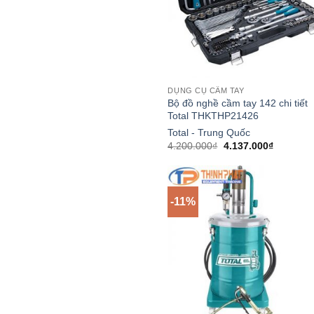
DỤNG CỤ CẦM TAY
Bộ đồ nghề cầm tay 142 chi tiết
Total THKTHP21426
Total - Trung Quốc
Giá
Giá
4.200.000
₫
4.137.000
₫
gốc
hiện
là:
tại
4.200.000₫.
là:
4.137.00
-11%