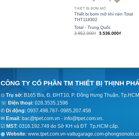
THIẾT BỊ BƠM MỠ
Thiết bị bơm mỡ khí nén Total
THT118302
Total - Trung Quốc
Giá
Giá
3.952.000
₫
3.536.000
₫
gốc
hiện
là:
tại
3.952.000₫.
là:
3.536.00
CÔNG TY CỔ PHẦN TM THIẾT BỊ THỊNH PH
⊙
Trụ sở:
B165 Bis, Đ. ĐHT10, P. Đông Hưng Thuận, Tp.HC
☏
Điện thoại:
028.3535.1596
✆
Di động:
0937.498.767- 0985.207.458
✉
Email:
bac@tpet.com.vn - info@tpet.com.vn.
☑
MST:
0316.192.749 do Sở KH và ĐT Tp.HCM cấp.
Website:
www
.
tpet.com.vn-vattugarage.com-phongsonoto.c