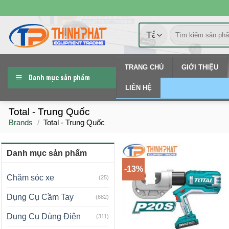
Chuyển
đến
Tìm
nội
kiếm:
dung
TRANG CHỦ
GIỚI THIỆU
Danh mục sản phẩm
LIÊN HỆ
Total - Trung Quốc
Brands
/
Total - Trung Quốc
Danh mục sản phẩm
-13%
Chăm sóc xe
(25)
Dụng Cụ Cầm Tay
(682)
Dụng Cụ Dùng Điện
(311)