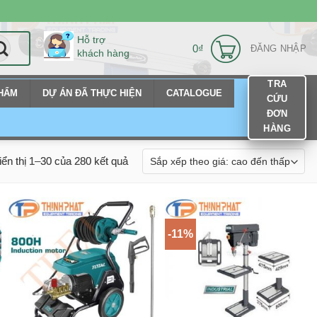
Hỗ trợ
0
₫
ĐĂNG NHẬP
khách hàng
TRA
PHẨM
DỰ ÁN ĐÃ THỰC HIỆN
CATALOGUE
CỨU
ĐƠN
HÀNG
iển thị 1–30 của 280 kết quả
-11%