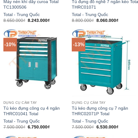
Máy nén khí dây curoa Total
Tủ đựng đồ nghề 7 ngăn kéo Tota
TC1300506
THRC01071
Total - Trung Quốc
Total - Trung Quốc
Giá
Giá
Giá
Giá
8.650.000
₫
8.243.000
₫
8.800.000
₫
8.060.000
₫
gốc
hiện
gốc
hiện
là:
tại
là:
tại
8.650.000₫.
là:
8.800.000₫.
là:
₫.
8.243.000₫.
8.060.000
-10%
-13%
DỤNG CỤ CẦM TAY
DỤNG CỤ CẦM TAY
Tủ kéo đựng công cụ 4 ngăn
Tủ kéo đựng công cụ 7 ngăn
THRC01041 Total
THRC02071P Total
Total - Trung Quốc
Total - Trung Quốc
Giá
Giá
Giá
Giá
7.500.000
₫
6.750.000
₫
7.500.000
₫
6.530.000
₫
gốc
hiện
gốc
hiện
là:
tại
là:
tại