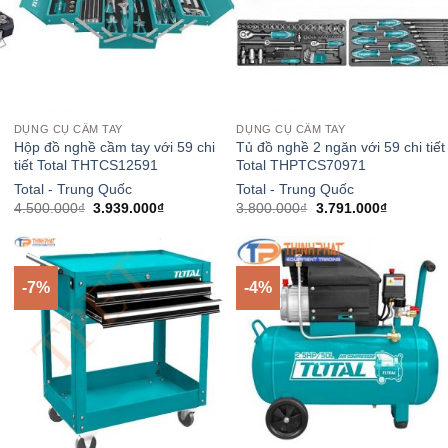
DỤNG CỤ CẦM TAY
DỤNG CỤ CẦM TAY
Hộp đồ nghề cầm tay với 59 chi
Tủ đồ nghề 2 ngăn với 59 chi tiết
tiết Total THTCS12591
Total THPTCS70971
Total - Trung Quốc
Total - Trung Quốc
Giá
Giá
Giá
Giá
4.500.000
₫
3.939.000
₫
3.800.000
₫
3.791.000
₫
gốc
hiện
gốc
hiện
là:
tại
là:
tại
4.500.000₫.
là:
3.800.000₫.
là:
0₫.
3.939.000₫.
3.791.000
-7%
-4%