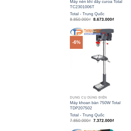
Máy nén khí dây curoa Total
TC2301006T
Total - Trung Quốc
Giá
Giá
8.850.000
₫
8.673.000
₫
gốc
hiện
là:
tại
8.850.000₫.
là:
8.673.00
-6%
DỤNG CỤ DÙNG ĐIỆN
Máy khoan bàn 750W Total
TDP207502
Total - Trung Quốc
Giá
Giá
7.850.000
₫
7.372.000
₫
gốc
hiện
là:
tại