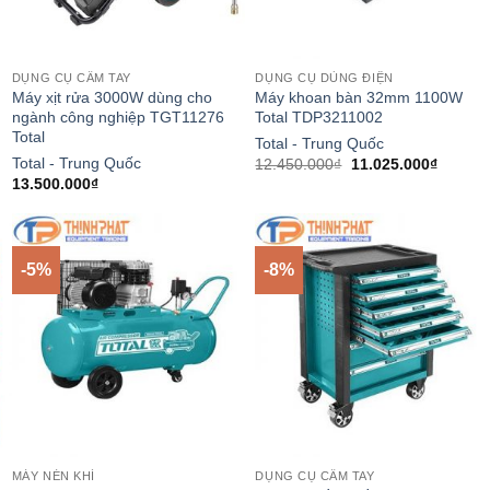
DỤNG CỤ CẦM TAY
DỤNG CỤ DÙNG ĐIỆN
Máy xịt rửa 3000W dùng cho
Máy khoan bàn 32mm 1100W
ngành công nghiệp TGT11276
Total TDP3211002
Total
Total - Trung Quốc
Total - Trung Quốc
Giá
Giá
12.450.000
₫
11.025.000
₫
gốc
hiện
13.500.000
₫
là:
tại
12.450.000₫.
là:
.000₫.
11.025.
-5%
-8%
MÁY NÉN KHÍ
DỤNG CỤ CẦM TAY