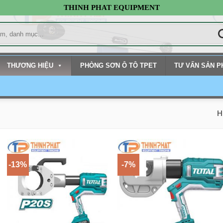
THINH PHAT EQUIPMENT
THƯƠNG HIỆU
PHÒNG SƠN Ô TÔ TPET
TƯ VẤN SẢN 
H
-13%
-7%