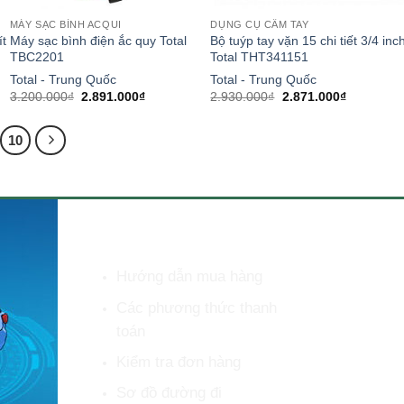
MÁY SẠC BÌNH ACQUI
DỤNG CỤ CẦM TAY
ít
Máy sạc bình điện ắc quy Total
Bộ tuýp tay vặn 15 chi tiết 3/4 inc
TBC2201
Total THT341151
Total - Trung Quốc
Total - Trung Quốc
Giá
Giá
Giá
Giá
3.200.000
₫
2.891.000
₫
2.930.000
₫
2.871.000
₫
gốc
hiện
gốc
hiện
là:
tại
là:
tại
3.200.000₫.
là:
2.930.000₫.
là:
10
₫.
2.891.000₫.
2.871.000
HỖ TRỢ KHÁCH HÀNG
Hướng dẫn mua hàng
Các phương thức thanh
toán
Kiểm tra đơn hàng
Sơ đồ đường đi