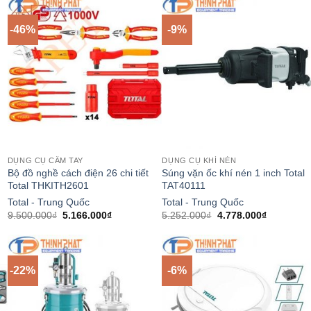
7.500.000₫.
là:
7.500.000₫.
là:
₫.
6.750.000₫.
6.530.000
-46%
-9%
DỤNG CỤ CẦM TAY
DỤNG CỤ KHÍ NÉN
Bộ đồ nghề cách điện 26 chi tiết
Súng vặn ốc khí nén 1 inch Total
Total THKITH2601
TAT40111
Total - Trung Quốc
Total - Trung Quốc
Giá
Giá
Giá
Giá
9.500.000
₫
5.166.000
₫
5.252.000
₫
4.778.000
₫
gốc
hiện
gốc
hiện
là:
tại
là:
tại
9.500.000₫.
là:
5.252.000₫.
là:
₫.
5.166.000₫.
4.778.000
-22%
-6%