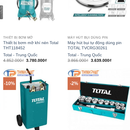
THIẾT BỊ BƠM MỠ
MÁY HÚT BỤI DÙNG PIN
Thiết bị bơm mỡ khí nén Total
Máy hút bụi tự động dùng pin
THT118452
TOTAL TVCRG30261
Total - Trung Quốc
Total - Trung Quốc
Giá
Giá
Giá
Giá
4.852.000
₫
3.780.000
₫
3.866.000
₫
3.639.000
₫
gốc
hiện
gốc
hiện
là:
tại
là:
tại
4.852.000₫.
là:
3.866.000₫.
là:
₫.
3.780.000₫.
3.639.000
-10%
-2%