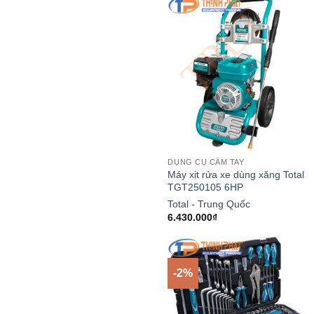
7.850.000₫.
là:
7.372.00
DỤNG CỤ CẦM TAY
Máy xịt rửa xe dùng xăng Total
TGT250105 6HP
Total - Trung Quốc
6.430.000
₫
-2%