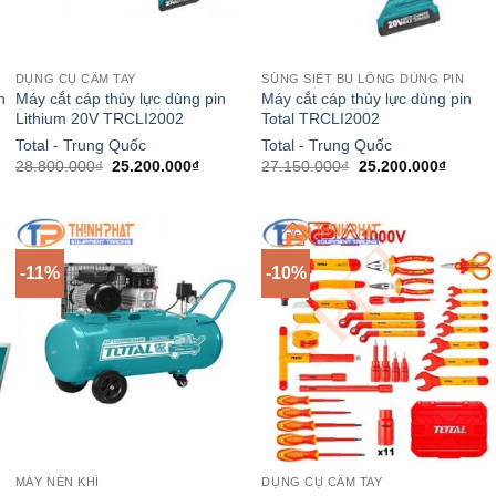
DỤNG CỤ CẦM TAY
SÚNG SIẾT BU LÔNG DÙNG PIN
n
Máy cắt cáp thủy lực dùng pin
Máy cắt cáp thủy lực dùng pin
Lithium 20V TRCLI2002
Total TRCLI2002
Total - Trung Quốc
Total - Trung Quốc
Giá
Giá
Giá
Giá
28.800.000
₫
25.200.000
₫
27.150.000
₫
25.200.000
₫
gốc
hiện
gốc
hiện
là:
tại
là:
tại
28.800.000₫.
là:
27.150.000₫.
là:
.000₫.
25.200.000₫.
25.200
-11%
-10%
MÁY NÉN KHÍ
DỤNG CỤ CẦM TAY