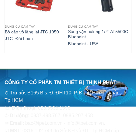
DỤNG CỤ CẦM TAY
DỤNG CỤ CẦM TAY
DỤ
Súng vặn bulong 1/2″ AT5500C
Sú
Bộ cảo vô lăng lái JTC 1950
Bluepoint
AT
JTC- Đài Loan
Bluepoint - USA
Bl
CÔNG TY CỔ PHẦN TM THIẾT BỊ THỊNH PHÁT
⊙
Trụ sở:
B165 Bis, Đ. ĐHT10, P. Đông Hưng Thuận,
Tp.HCM
☏
Điện thoại:
028.3535.1596
✆
Di động:
0937.498.767- 0985.207.458
✉
Email:
bac@tpet.com.vn - info@tpet.com.vn.
☑
MST:
0316.192.749 do Sở KH và ĐT Tp.HCM cấp.