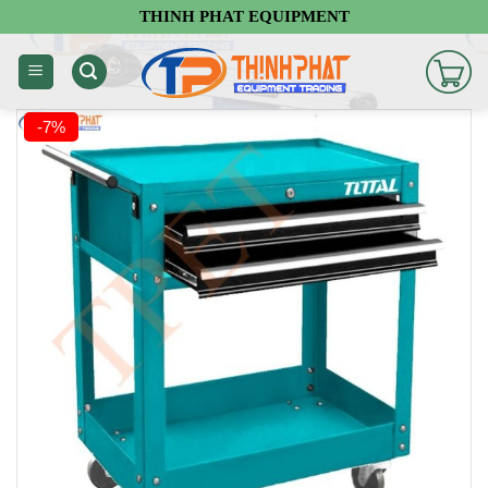
Chuyển
THINH PHAT EQUIPMENT
đến
nội
dung
-7%