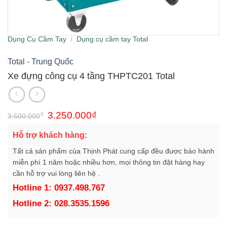
Dụng Cụ Cầm Tay
/
Dụng cụ cầm tay Total
Total - Trung Quốc
Xe đựng công cụ 4 tầng THPTC201 Total
Giá
Giá
₫
3.250.000
₫
3.500.000
gốc
hiện
là:
tại
Hỗ trợ khách hàng:
3.500.000₫.
là:
3.250.000₫.
Tất cả sản phẩm của Thịnh Phát cung cấp đều được bảo hành
miễn phí 1 năm hoặc nhiều hơn, mọi thông tin đặt hàng hay
cần hỗ trợ vui lòng liên hệ .
Hotline 1: 0937.498.767
Hotline 2: 028.3535.1596