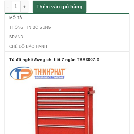
Tủ đồ nghề đựng chi tiết 7 ngăn TBR3007-X số lượng
Thêm vào giỏ hàng
MÔ TẢ
THÔNG TIN BỔ SUNG
BRAND
CHẾ ĐỘ BẢO HÀNH
Tủ đồ nghề đựng chi tiết 7 ngăn TBR3007-X