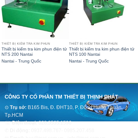
THIẾT BỊ KIỂM TRA KIM PHUN
THIẾT BỊ KIỂM TRA KIM PHUN
Thiết bị kiểm tra kim phun điện tử
Thiết bị kiểm tra kim phun điện tử
NTS 200 Nantai
NTS 100 Nantai
Nantai - Trung Quốc
Nantai - Trung Quốc
CÔNG TY CỔ PHẦN TM THIẾT BỊ THỊNH PHÁT
⊙
Trụ sở:
B165 Bis, Đ. ĐHT10, P. Đông Hưng Thuận,
Tp.HCM
☏
Điện thoại:
028.3535.1596
✆
Di động:
0937.498.767- 0985.207.458