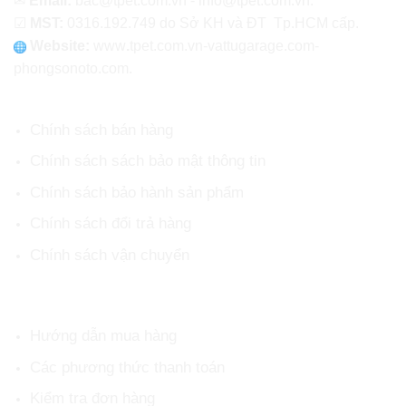
✉
Email:
bac@tpet.com.vn - info@tpet.com.vn.
☑
MST:
0316.192.749 do Sở KH và ĐT Tp.HCM cấp.
Website:
www
.
tpet.com.vn-vattugarage.com-
phongsonoto.com.
CHÍNH SÁCH CHUNG
Chính sách bán hàng
Chính sách sách bảo mật thông tin
Chính sách bảo hành sản phẩm
Chính sách đổi trả hàng
Chính sách vận chuyển
HỖ TRỢ KHÁCH HÀNG
Hướng dẫn mua hàng
Các phương thức thanh toán
Kiểm tra đơn hàng