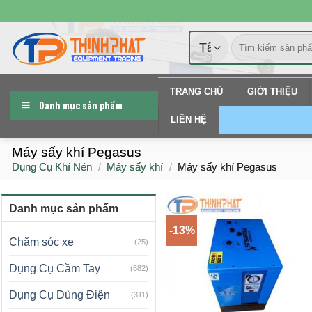
Chuyển
đến
Tìm
nội
kiếm:
dung
TRANG CHỦ
GIỚI THIỆU
Danh mục sản phẩm
LIÊN HỆ
Máy sấy khí Pegasus
Dụng Cụ Khí Nén
/
Máy sấy khí
/
Máy sấy khí Pegasus
Danh mục sản phẩm
-13%
Chăm sóc xe
(25)
Dụng Cụ Cầm Tay
(682)
Dụng Cụ Dùng Điện
(311)