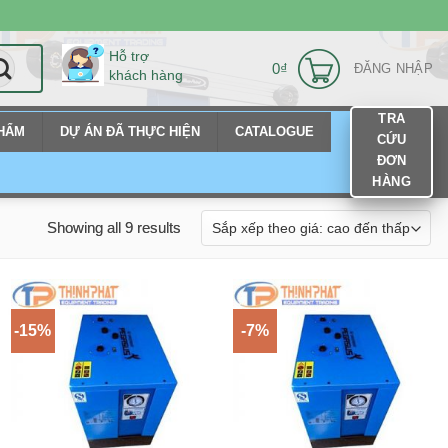
Hỗ trợ
0
₫
ĐĂNG NHẬP
khách hàng
TRA
PHẨM
DỰ ÁN ĐÃ THỰC HIỆN
CATALOGUE
CỨU
ĐƠN
HÀNG
Showing all 9 results
-15%
-7%