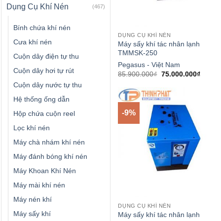
Dụng Cụ Khí Nén
(467)
Bính chứa khí nén
DỤNG CỤ KHÍ NÉN
Cưa khí nén
Máy sấy khí tác nhân lạnh
TMMSK-250
Cuộn dây điện tự thu
Pegasus - Việt Nam
Cuộn dây hơi tự rút
Giá
Giá
85.900.000
₫
75.000.000
₫
gốc
hiện
Cuộn dây nước tự thu
là:
tại
85.900.000₫.
là:
Hệ thống ống dẫn
75.000
-9%
Hộp chứa cuộn reel
Lọc khí nén
Máy chà nhám khí nén
Máy đánh bóng khí nén
Máy Khoan Khí Nén
Máy mài khí nén
Máy nén khí
DỤNG CỤ KHÍ NÉN
Máy sấy khí
Máy sấy khí tác nhân lạnh