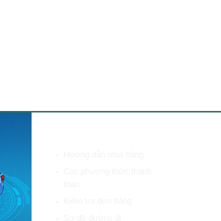
HỖ TRỢ KHÁCH HÀNG
Hướng dẫn mua hàng
Các phương thức thanh
toán
Kiểm tra đơn hàng
Sơ đồ đường đi