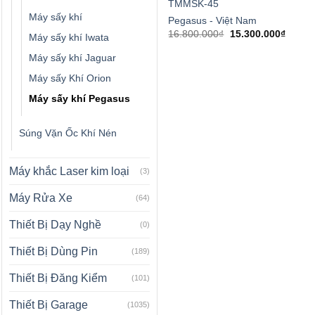
TMMSK-45
Máy sấy khí
Pegasus - Việt Nam
Giá
Giá
16.800.000
₫
15.300.000
₫
Máy sấy khí Iwata
gốc
hiện
là:
tại
Máy sấy khí Jaguar
16.800.000₫.
là:
15.300
Máy sấy Khí Orion
Máy sấy khí Pegasus
Súng Vặn Ốc Khí Nén
Máy khắc Laser kim loại
(3)
Máy Rửa Xe
(64)
Thiết Bị Dạy Nghề
(0)
Thiết Bị Dùng Pin
(189)
Thiết Bị Đăng Kiểm
(101)
Thiết Bị Garage
(1035)