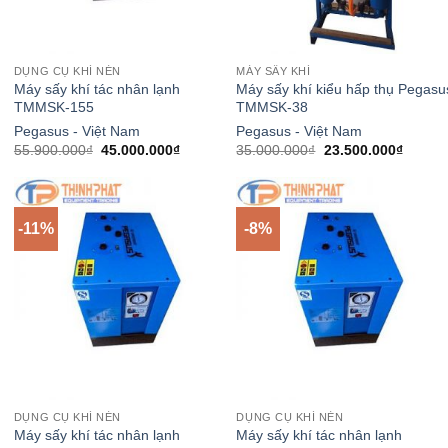
DỤNG CỤ KHÍ NÉN
MÁY SẤY KHÍ
Máy sấy khí tác nhân lạnh
Máy sấy khí kiểu hấp thụ Pegasu
TMMSK-155
TMMSK-38
Pegasus - Việt Nam
Pegasus - Việt Nam
Giá
Giá
Giá
Giá
55.900.000
₫
45.000.000
₫
35.000.000
₫
23.500.000
₫
gốc
hiện
gốc
hiện
là:
tại
là:
tại
55.900.000₫.
là:
35.000.000₫.
là:
.000₫.
45.000.000₫.
23.500
-11%
-8%
DỤNG CỤ KHÍ NÉN
DỤNG CỤ KHÍ NÉN
Máy sấy khí tác nhân lạnh
Máy sấy khí tác nhân lạnh