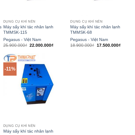
DỤNG CỤ KHÍ NÉN
DỤNG CỤ KHÍ NÉN
s
Máy sấy khí tác nhân lạnh
Máy sấy khí tác nhân lạnh
TMMSK-115
TMMSK-68
Pegasus - Việt Nam
Pegasus - Việt Nam
Giá
Giá
Giá
Giá
25.900.000
₫
22.000.000
₫
18.900.000
₫
17.500.000
₫
gốc
hiện
gốc
hiện
là:
tại
là:
tại
25.900.000₫.
là:
18.900.000₫.
là:
.000₫.
22.000.000₫.
17.500.
-11%
DỤNG CỤ KHÍ NÉN
Máy sấy khí tác nhân lạnh