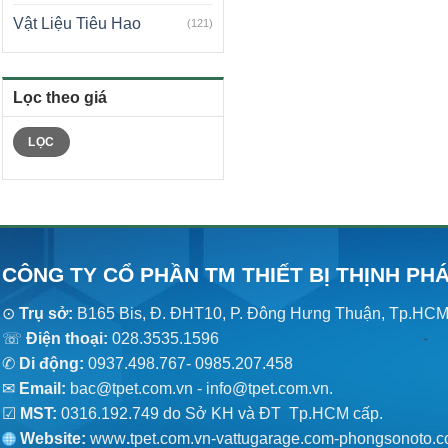
Vật Liệu Tiêu Hao
(121)
Lọc theo giá
Giá
Giá
LỌC
tối
tối
thiểu
đa
CÔNG TY CỔ PHẦN TM THIẾT BỊ THỊNH PH
⊙
Trụ sở:
B165 Bis, Đ. ĐHT10, P. Đông Hưng Thuận, Tp.HC
☏
Điện thoại:
028.3535.1596
✆
Di động:
0937.498.767- 0985.207.458
✉
Email:
bac@tpet.com.vn - info@tpet.com.vn.
☑
MST:
0316.192.749 do Sở KH và ĐT Tp.HCM cấp.
Website:
www
.
tpet.com.vn-vattugarage.com-phongsonoto.c