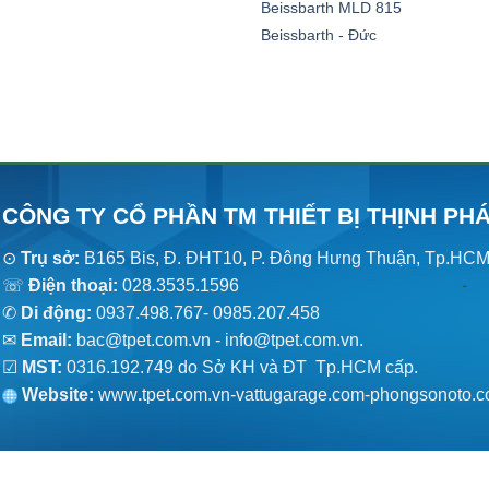
Beissbarth MLD 815
Beissbarth - Đức
CÔNG TY CỔ PHẦN TM THIẾT BỊ THỊNH PH
⊙
Trụ sở:
B165 Bis, Đ. ĐHT10, P. Đông Hưng Thuận, Tp.HC
☏
Điện thoại:
028.3535.1596
✆
Di động:
0937.498.767- 0985.207.458
✉
Email:
bac@tpet.com.vn - info@tpet.com.vn.
☑
MST:
0316.192.749 do Sở KH và ĐT Tp.HCM cấp.
Website:
www
.
tpet.com.vn-vattugarage.com-phongsonoto.c