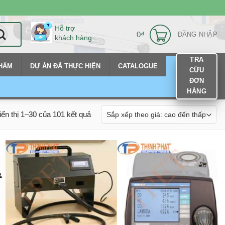
Hỗ trợ
0
₫
ĐĂNG NHẬP
khách hàng
TRA
PHẨM
DỰ ÁN ĐÃ THỰC HIỆN
CATALOGUE
CỨU
ĐƠN
HÀNG
iển thị 1–30 của 101 kết quả