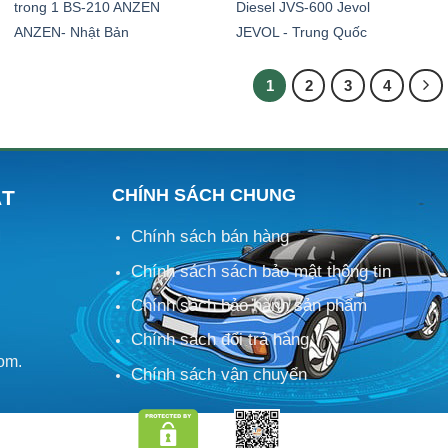
trong 1 BS-210 ANZEN
Diesel JVS-600 Jevol
ANZEN- Nhật Bản
JEVOL - Trung Quốc
1
2
3
4
CHÍNH SÁCH CHUNG
ÁT
Chính sách bán hàng
M
Chính sách sách bảo mật thông tin
Chính sách bảo hành sản phẩm
Chính sách đổi trả hàng
om.
Chính sách vận chuyển