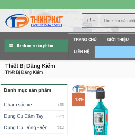
Chuyển
đến
Tìm
nội
kiếm:
dung
TRANG CHỦ
GIỚI THIỆU
Danh mục sản phẩm
LIÊN HỆ
Thiết Bị Đăng Kiểm
Thiết Bị Đăng Kiểm
Danh mục sản phẩm
-13%
Chăm sóc xe
(25)
Dụng Cụ Cầm Tay
(682)
Dụng Cụ Dùng Điện
(311)