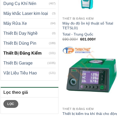
Dụng Cụ Khí Nén
(467)
Máy khắc Laser kim loại
(3)
THIẾT BỊ ĐĂNG KIỂM
Máy đo độ ồn kỹ thuật số Total
Máy Rửa Xe
(64)
TETSL01
Thiết Bị Dạy Nghề
(0)
Total - Trung Quốc
Giá
Giá
690.000
₫
601.000
₫
gốc
hiện
Thiết Bị Dùng Pin
(189)
là:
tại
690.000₫.
là:
Thiết Bị Đăng Kiểm
601.000₫.
(101)
Thiết Bị Garage
(1035)
Vật Liệu Tiêu Hao
(121)
Lọc theo giá
Giá
Giá
LỌC
tối
tối
thiểu
đa
THIẾT BỊ ĐĂNG KIỂM
Thiết bị kiểm tra khí thải cho độ