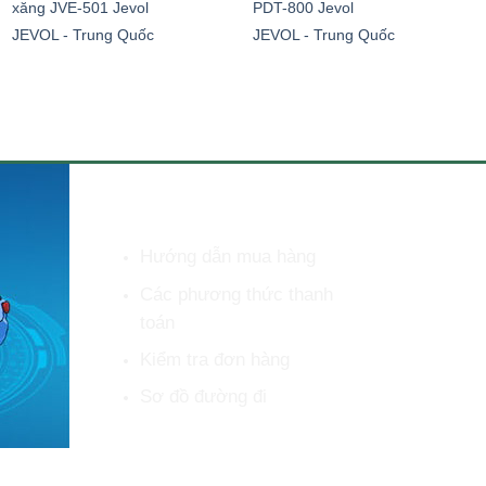
xăng JVE-501 Jevol
PDT-800 Jevol
JEVOL - Trung Quốc
JEVOL - Trung Quốc
HỖ TRỢ KHÁCH HÀNG
Hướng dẫn mua hàng
Các phương thức thanh
toán
Kiểm tra đơn hàng
Sơ đồ đường đi