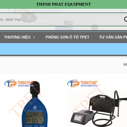
THINH PHAT EQUIPMENT
THƯƠNG HIỆU
PHÒNG SƠN Ô TÔ TPET
TƯ VẤN SẢN 
H