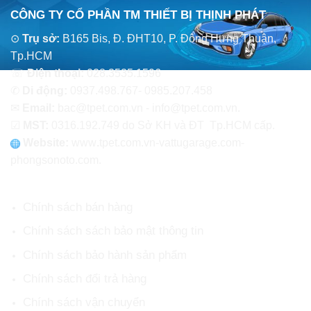
CÔNG TY CỔ PHẦN TM THIẾT BỊ THỊNH PHÁT
⊙
Trụ sở:
B165 Bis, Đ. ĐHT10, P. Đông Hưng Thuận,
Tp.HCM
☏
Điện thoại:
028.3535.1596
✆
Di động:
0937.498.767- 0985.207.458
✉
Email:
bac@tpet.com.vn - info@tpet.com.vn.
☑
MST:
0316.192.749 do Sở KH và ĐT Tp.HCM cấp.
Website:
www
.
tpet.com.vn-vattugarage.com-
phongsonoto.com.
CHÍNH SÁCH CHUNG
Chính sách bán hàng
Chính sách sách bảo mật thông tin
Chính sách bảo hành sản phẩm
Chính sách đổi trả hàng
Chính sách vận chuyển