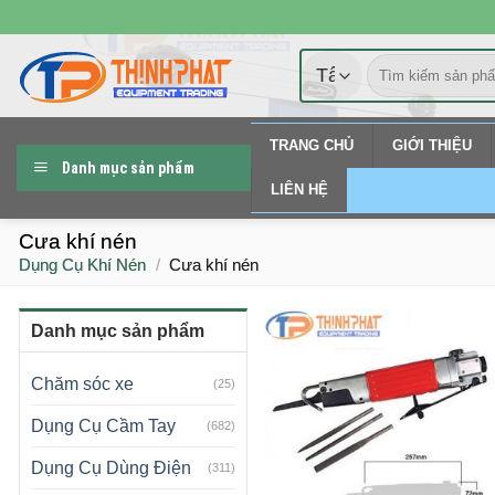
Chuyển
đến
Tìm
nội
kiếm:
dung
TRANG CHỦ
GIỚI THIỆU
Danh mục sản phẩm
LIÊN HỆ
Cưa khí nén
Dụng Cụ Khí Nén
/
Cưa khí nén
Danh mục sản phẩm
Chăm sóc xe
(25)
Dụng Cụ Cầm Tay
(682)
Dụng Cụ Dùng Điện
(311)