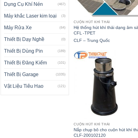
Dụng Cụ Khí Nén
(467)
Máy khắc Laser kim loại
(3)
CUỘN HÚT KHÍ THẢI
Hệ thống hút khí thải dạng âm s
Máy Rửa Xe
(64)
CFL -TPET
Thiết Bị Dạy Nghề
(0)
CLF – Trung Quốc
Thiết Bị Dùng Pin
(189)
Thiết Bị Đăng Kiểm
(101)
Thiết Bị Garage
(1035)
Vật Liệu Tiêu Hao
(121)
CUỘN HÚT KHÍ THẢI
Nắp chụp bô cho cuộn hút khí th
CLF-200102120