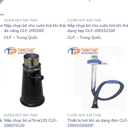
CUỘN HÚT KHÍ THẢI
CUỘN HÚT KHÍ THẢI
àn
Nắp chụp bô cho cuộn hút khí thải
Nắp chụp bô cho cuộn hút khí thả
đa năng CLF-2001MZ
dạng kẹp CLF-200152180
CLF – Trung Quốc
CLF – Trung Quốc
CUỘN HÚT KHÍ THẢI
CUỘN HÚT KHÍ THẢI
ải
Nắp chụp bô ø76×ø120 CLF-
Thiết bị hút khí xả dạng đơn CLF
200076120
200910205DP