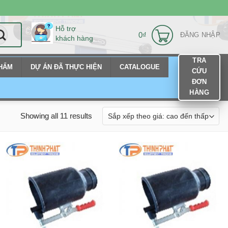
Hỗ trợ
0
₫
ĐĂNG NHẬP
khách hàng
TRA
PHẨM
DỰ ÁN ĐÃ THỰC HIỆN
CATALOGUE
CỨU
ĐƠN
HÀNG
Showing all 11 results