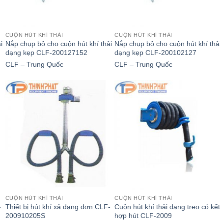
CUỘN HÚT KHÍ THẢI
CUỘN HÚT KHÍ THẢI
i
Nắp chụp bô cho cuộn hút khí thải
Nắp chụp bô cho cuộn hút khí thả
dạng kẹp CLF-200127152
dạng kẹp CLF-200102127
CLF – Trung Quốc
CLF – Trung Quốc
CUỘN HÚT KHÍ THẢI
CUỘN HÚT KHÍ THẢI
-
Thiết bị hút khí xả dạng đơn CLF-
Cuộn hút khí thải dạng treo có kế
200910205S
hợp hút CLF-2009