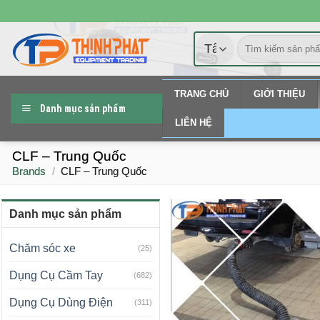
Chuyển
đến
Tìm
nội
kiếm:
dung
TRANG CHỦ
GIỚI THIỆU
Danh mục sản phẩm
LIÊN HỆ
CLF – Trung Quốc
Brands
/
CLF – Trung Quốc
Danh mục sản phẩm
Chăm sóc xe
(25)
Dụng Cụ Cầm Tay
(682)
Dụng Cụ Dùng Điện
(311)