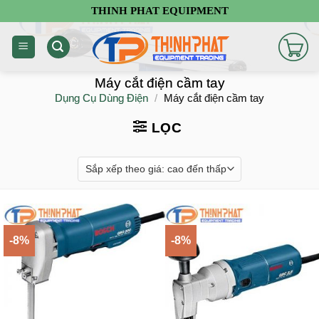
Chuyển
THINH PHAT EQUIPMENT
đến
nội
dung
Máy cắt điện cầm tay
Dụng Cụ Dùng Điện
/
Máy cắt điện cầm tay
LỌC
-8%
-8%