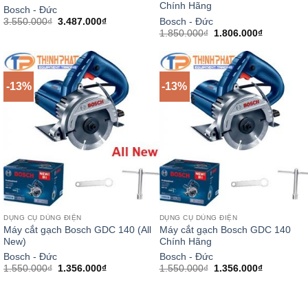
Chính Hãng
Bosch - Đức
Giá
Giá
Bosch - Đức
3.550.000
₫
3.487.000
₫
gốc
hiện
Giá
Giá
1.850.000
₫
1.806.000
₫
là:
tại
gốc
hiện
3.550.000₫.
là:
là:
tại
3.487.000₫.
1.850.000₫.
là:
1.806.000
-13%
-13%
DỤNG CỤ DÙNG ĐIỆN
DỤNG CỤ DÙNG ĐIỆN
Máy cắt gạch Bosch GDC 140 (All
Máy cắt gạch Bosch GDC 140
New)
Chính Hãng
Bosch - Đức
Bosch - Đức
Giá
Giá
Giá
Giá
1.550.000
₫
1.356.000
₫
1.550.000
₫
1.356.000
₫
gốc
hiện
gốc
hiện
là:
tại
là:
tại
1.550.000₫.
là:
1.550.000₫.
là:
1.356.000₫.
1.356.000