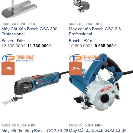
DỤNG CỤ DÙNG ĐIỆN
DỤNG CỤ DÙNG ĐIỆN
Máy Cắt Xốp Bosch GSG 300
Máy cắt tôn Bosch GSC 2.8
Professional
Professional
Bosch - Đức
Bosch - Đức
Giá
Giá
Giá
Giá
12.800.000
₫
11.760.000
₫
10.800.000
₫
9.965.000
₫
gốc
hiện
gốc
hiện
là:
tại
là:
tại
12.800.000₫.
là:
10.800.000₫.
là:
11.760.000₫.
9.965.00
-2%
-2%
DỤNG CỤ DÙNG ĐIỆN
DỤNG CỤ DÙNG ĐIỆN
Máy Cắt đá Bosch GDM 13-34
Máy cắt đa năng Bosch GOP 30-28