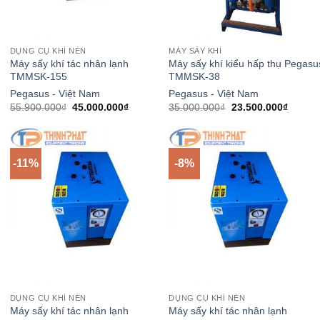
DỤNG CỤ KHÍ NÉN
MÁY SẤY KHÍ
Máy sấy khí tác nhân lạnh
Máy sấy khí kiểu hấp thụ Pegasu
TMMSK-155
TMMSK-38
Pegasus - Việt Nam
Pegasus - Việt Nam
Giá
Giá
Giá
Giá
55.900.000
₫
45.000.000
₫
35.000.000
₫
23.500.000
₫
gốc
hiện
gốc
hiện
là:
tại
là:
tại
55.900.000₫.
là:
35.000.000₫.
là:
.000₫.
45.000.000₫.
23.500
-11%
-8%
DỤNG CỤ KHÍ NÉN
DỤNG CỤ KHÍ NÉN
Máy sấy khí tác nhân lạnh
Máy sấy khí tác nhân lạnh