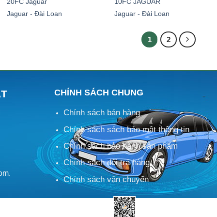
20FC Jaguar
10FC JAGUAR
Jaguar - Đài Loan
Jaguar - Đài Loan
1
2
CHÍNH SÁCH CHUNG
ÁT
Chính sách bán hàng
M
Chính sách sách bảo mật thông tin
Chính sách bảo hành sản phẩm
Chính sách đổi trả hàng
om.
Chính sách vận chuyển