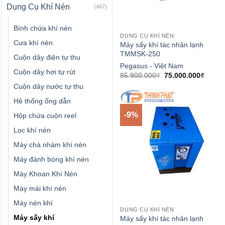
Dụng Cụ Khí Nén
(467)
Bính chứa khí nén
DỤNG CỤ KHÍ NÉN
Cưa khí nén
Máy sấy khí tác nhân lạnh
TMMSK-250
Cuộn dây điện tự thu
Pegasus - Việt Nam
Cuộn dây hơi tự rút
Giá
Giá
85.900.000
₫
75.000.000
₫
gốc
hiện
Cuộn dây nước tự thu
là:
tại
85.900.000₫.
là:
Hệ thống ống dẫn
75.000
-9%
Hộp chứa cuộn reel
Lọc khí nén
Máy chà nhám khí nén
Máy đánh bóng khí nén
Máy Khoan Khí Nén
Máy mài khí nén
Máy nén khí
DỤNG CỤ KHÍ NÉN
Máy sấy khí
Máy sấy khí tác nhân lạnh