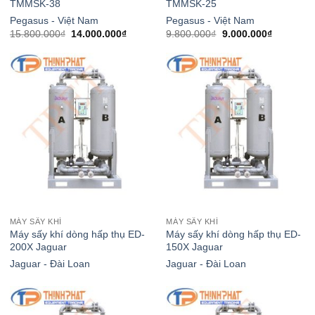
TMMSK-38
TMMSK-25
Pegasus - Việt Nam
Pegasus - Việt Nam
Giá
Giá
Giá
Giá
15.800.000
₫
14.000.000
₫
9.800.000
₫
9.000.000
₫
gốc
hiện
gốc
hiện
là:
tại
là:
tại
15.800.000₫.
là:
9.800.000₫.
là:
.000₫.
14.000.000₫.
9.000.000
MÁY SẤY KHÍ
MÁY SẤY KHÍ
Máy sấy khí dòng hấp thụ ED-
Máy sấy khí dòng hấp thụ ED-
200X Jaguar
150X Jaguar
Jaguar - Đài Loan
Jaguar - Đài Loan