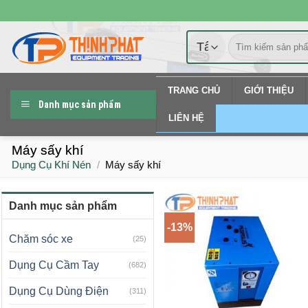
Chuyển
đến
Tìm
nội
kiếm:
dung
TRANG CHỦ
GIỚI THIỆU
Danh mục sản phẩm
LIÊN HỆ
Máy sấy khí
Dụng Cụ Khí Nén
/
Máy sấy khí
Danh mục sản phẩm
-13%
Chăm sóc xe
(25)
Dụng Cụ Cầm Tay
(682)
Dụng Cụ Dùng Điện
(311)