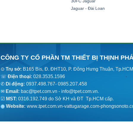
30FC Jaguar
Jaguar - Đài Loan
CÔNG TY CỔ PHẦN TM THIẾT BỊ THỊNH PH
⊙
Trụ sở:
B165 Bis, Đ. ĐHT10, P. Đông Hưng Thuận, Tp.HC
☏
Điện thoại:
028.3535.1596
✆
Di động:
0937.498.767- 0985.207.458
✉
Email:
bac@tpet.com.vn - info@tpet.com.vn.
☑
MST:
0316.192.749 do Sở KH và ĐT Tp.HCM cấp.
Website:
www
.
tpet.com.vn-vattugarage.com-phongsonoto.c