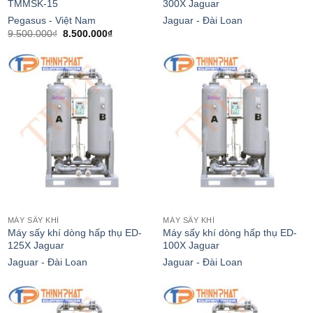
TMMSK-15
300X Jaguar
Pegasus - Việt Nam
Jaguar - Đài Loan
Giá
Giá
9.500.000
₫
8.500.000
₫
gốc
hiện
là:
tại
9.500.000₫.
là:
₫.
8.500.000₫.
MÁY SẤY KHÍ
MÁY SẤY KHÍ
Máy sấy khí dòng hấp thụ ED-
Máy sấy khí dòng hấp thụ ED-
125X Jaguar
100X Jaguar
Jaguar - Đài Loan
Jaguar - Đài Loan