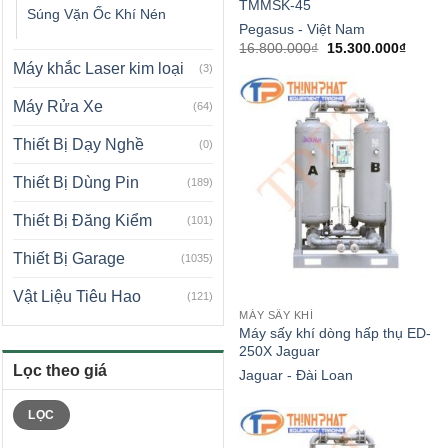
TMMSK-45
Súng Vặn Ốc Khí Nén
Pegasus - Việt Nam
Giá
Giá
16.800.000
₫
15.300.000
₫
gốc
hiện
Máy khắc Laser kim loại
(3)
là:
tại
16.800.000₫.
là:
15.300
Máy Rửa Xe
(64)
Thiết Bị Dạy Nghề
(0)
Thiết Bị Dùng Pin
(189)
Thiết Bị Đăng Kiểm
(101)
Thiết Bị Garage
(1035)
Vật Liệu Tiêu Hao
(121)
MÁY SẤY KHÍ
Máy sấy khí dòng hấp thụ ED-
250X Jaguar
Lọc theo giá
Jaguar - Đài Loan
Giá
Giá
LỌC
tối
tối
thiểu
đa