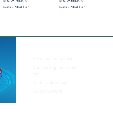
RDGW-750B-5
RDGW-660B-5
Iwata - Nhật Bản
Iwata - Nhật Bản
HỖ TRỢ KHÁCH HÀNG
Hướng dẫn mua hàng
Các phương thức thanh
toán
Kiểm tra đơn hàng
Sơ đồ đường đi