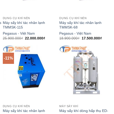
DỤNG CỤ KHÍ NÉN
DỤNG CỤ KHÍ NÉN
s
Máy sấy khí tác nhân lạnh
Máy sấy khí tác nhân lạnh
TMMSK-115
TMMSK-68
Pegasus - Việt Nam
Pegasus - Việt Nam
Giá
Giá
Giá
Giá
25.900.000
₫
22.000.000
₫
18.900.000
₫
17.500.000
₫
gốc
hiện
gốc
hiện
là:
tại
là:
tại
25.900.000₫.
là:
18.900.000₫.
là:
.000₫.
22.000.000₫.
17.500.
-11%
DỤNG CỤ KHÍ NÉN
MÁY SẤY KHÍ
Máy sấy khí tác nhân lạnh
Máy sấy khí dòng hấp thụ ED-