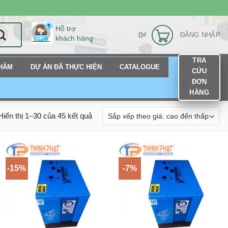
Hỗ trợ
0
₫
ĐĂNG NHẬP
khách hàng
TRA
PHẨM
DỰ ÁN ĐÃ THỰC HIỆN
CATALOGUE
CỨU
ĐƠN
HÀNG
Hiển thị 1–30 của 45 kết quả
-15%
-7%