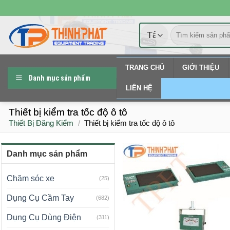
Chuyển
đến
Tìm
nội
kiếm:
dung
TRANG CHỦ
GIỚI THIỆU
Danh mục sản phẩm
LIÊN HỆ
Thiết bị kiểm tra tốc độ ô tô
Thiết Bị Đăng Kiểm
/
Thiết bị kiểm tra tốc độ ô tô
Danh mục sản phẩm
Chăm sóc xe
(25)
Dụng Cụ Cầm Tay
(682)
Dụng Cụ Dùng Điện
(311)