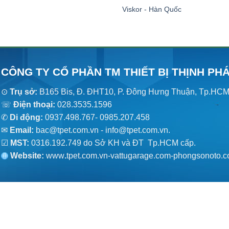
Viskor - Hàn Quốc
CÔNG TY CỔ PHẦN TM THIẾT BỊ THỊNH PH
⊙
Trụ sở:
B165 Bis, Đ. ĐHT10, P. Đông Hưng Thuận, Tp.HC
☏
Điện thoại:
028.3535.1596
✆
Di động:
0937.498.767- 0985.207.458
✉
Email:
bac@tpet.com.vn - info@tpet.com.vn.
☑
MST:
0316.192.749 do Sở KH và ĐT Tp.HCM cấp.
Website:
www
.
tpet.com.vn-vattugarage.com-phongsonoto.c