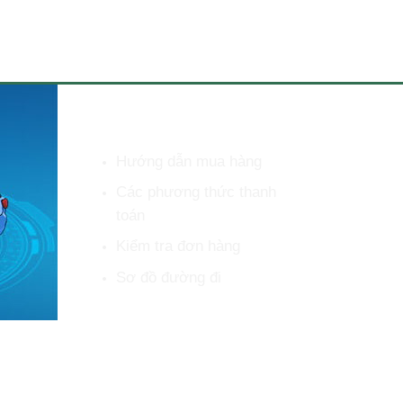
HỖ TRỢ KHÁCH HÀNG
Hướng dẫn mua hàng
Các phương thức thanh
toán
Kiểm tra đơn hàng
Sơ đồ đường đi