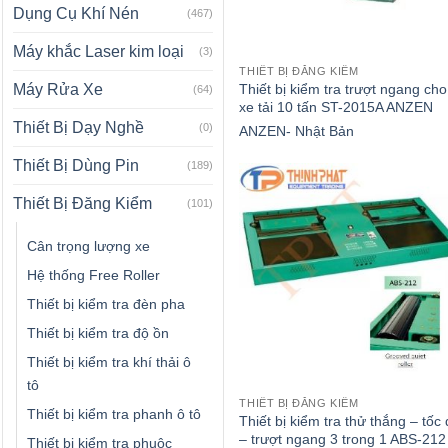
Dụng Cụ Khí Nén
(467)
Máy khắc Laser kim loại
(3)
THIẾT BỊ ĐĂNG KIỂM
Thiết bị kiểm tra trượt ngang cho
Máy Rửa Xe
(64)
xe tải 10 tấn ST-2015A ANZEN
Thiết Bị Dạy Nghề
(0)
ANZEN- Nhật Bản
Thiết Bị Dùng Pin
(189)
Thiết Bị Đăng Kiểm
(101)
Cân trọng lượng xe
Hệ thống Free Roller
Thiết bị kiểm tra đèn pha
Thiết bị kiểm tra độ ồn
Thiết bị kiểm tra khí thải ô
tô
THIẾT BỊ ĐĂNG KIỂM
Thiết bị kiểm tra phanh ô tô
Thiết bị kiểm tra thử thắng – tốc
– trượt ngang 3 trong 1 ABS-212
Thiết bị kiểm tra phuộc