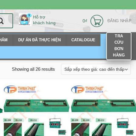
Hỗ trợ
0
₫
ĐĂNG NHẬP
khách hàng
TRA
PHẨM
DỰ ÁN ĐÃ THỰC HIỆN
CATALOGUE
CỨU
ĐƠN
HÀNG
Showing all 26 results