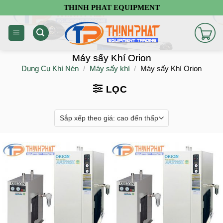
Chuyển
THINH PHAT EQUIPMENT
đến
nội
dung
Máy sấy Khí Orion
Dụng Cụ Khí Nén
/
Máy sấy khí
/
Máy sấy Khí Orion
LỌC