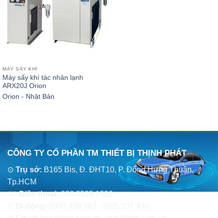
MÁY SẤY KHÍ
Máy sấy khí tác nhân lạnh
ARX20J Orion
Orion - Nhật Bản
CÔNG TY CỔ PHẦN TM THIẾT BỊ THỊNH PHÁT
⊙
Trụ sở:
B165 Bis, Đ. ĐHT10, P. Đông Hưng Thuận,
Tp.HCM
☏
Điện thoại:
028.3535.1596
✆
Di động:
0937.498.767- 0985.207.458