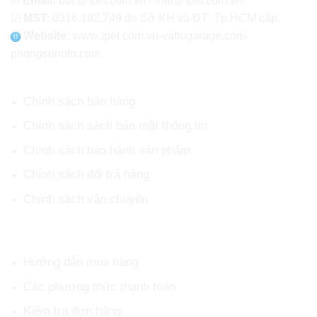
✉
Email:
bac@tpet.com.vn - info@tpet.com.vn.
☑
MST:
0316.192.749 do Sở KH và ĐT Tp.HCM cấp.
Website:
www
.
tpet.com.vn-vattugarage.com-
phongsonoto.com.
CHÍNH SÁCH CHUNG
Chính sách bán hàng
Chính sách sách bảo mật thông tin
Chính sách bảo hành sản phẩm
Chính sách đổi trả hàng
Chính sách vận chuyển
HỖ TRỢ KHÁCH HÀNG
Hướng dẫn mua hàng
Các phương thức thanh toán
Kiểm tra đơn hàng