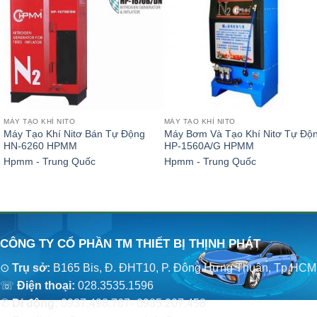
MÁY TẠO KHÍ NITO
MÁY TẠO KHÍ NITO
Máy Tạo Khí Nitơ Bán Tự Động
Máy Bơm Và Tạo Khí Nitơ Tự Độ
HN-6260 HPMM
HP-1560A/G HPMM
Hpmm - Trung Quốc
Hpmm - Trung Quốc
CÔNG TY CỔ PHẦN TM THIẾT BỊ THỊNH PHÁT
⊙
Trụ sở:
B165 Bis, Đ. ĐHT10, P. Đông Hưng Thuận, Tp.HCM
☏
Điện thoại:
028.3535.1596
✆
Di động:
0937.498.767- 0985.207.458