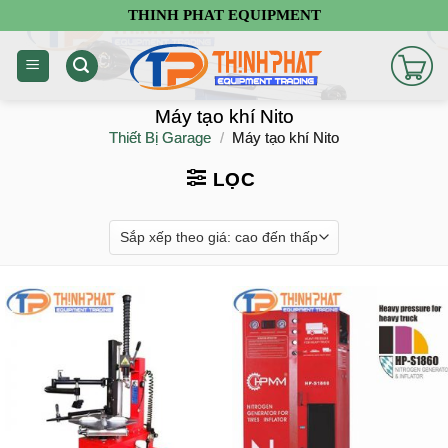
Chuyển
THINH PHAT EQUIPMENT
đến
nội
dung
Máy tạo khí Nito
Thiết Bị Garage
/
Máy tạo khí Nito
LỌC