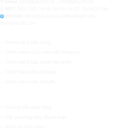
✉
Email:
bac@tpet.com.vn - info@tpet.com.vn.
☑
MST:
0316.192.749 do Sở KH và ĐT Tp.HCM cấp.
Website:
www
.
tpet.com.vn-vattugarage.com-
phongsonoto.com.
CHÍNH SÁCH CHUNG
Chính sách bán hàng
Chính sách sách bảo mật thông tin
Chính sách bảo hành sản phẩm
Chính sách đổi trả hàng
Chính sách vận chuyển
HỖ TRỢ KHÁCH HÀNG
Hướng dẫn mua hàng
Các phương thức thanh toán
Kiểm tra đơn hàng