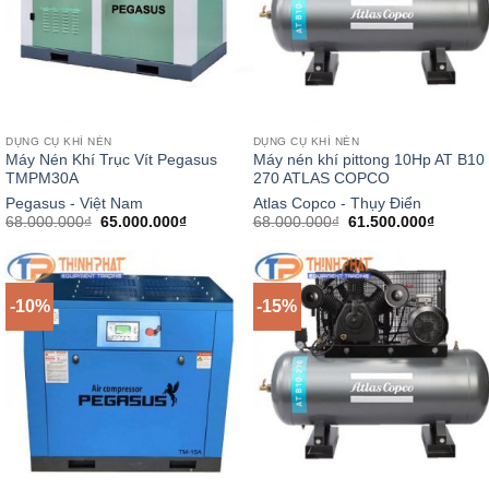
DỤNG CỤ KHÍ NÉN
DỤNG CỤ KHÍ NÉN
Máy Nén Khí Trục Vít Pegasus
Máy nén khí pittong 10Hp AT B10
TMPM30A
270 ATLAS COPCO
Pegasus - Việt Nam
Atlas Copco - Thụy Điển
Giá
Giá
Giá
Giá
68.000.000
₫
65.000.000
₫
68.000.000
₫
61.500.000
₫
gốc
hiện
gốc
hiện
là:
tại
là:
tại
68.000.000₫.
là:
68.000.000₫.
là:
65.000.000₫.
61.500.
-10%
-15%