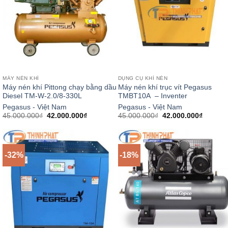
MÁY NÉN KHÍ
DỤNG CỤ KHÍ NÉN
Máy nén khí Pittong chạy bằng dầu
Máy nén khí trục vít Pegasus
Diesel TM-W-2.0/8-330L
TMBT10A – Inventer
Pegasus - Việt Nam
Pegasus - Việt Nam
Giá
Giá
Giá
Giá
45.000.000
₫
42.000.000
₫
45.000.000
₫
42.000.000
₫
gốc
hiện
gốc
hiện
là:
tại
là:
tại
45.000.000₫.
là:
45.000.000₫.
là:
42.000.000₫.
42.000.
-32%
-18%