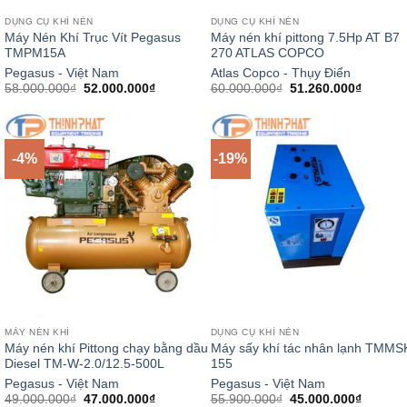
DỤNG CỤ KHÍ NÉN
DỤNG CỤ KHÍ NÉN
Máy Nén Khí Trục Vít Pegasus
Máy nén khí pittong 7.5Hp AT B7
TMPM15A
270 ATLAS COPCO
Pegasus - Việt Nam
Atlas Copco - Thụy Điển
Giá
Giá
Giá
Giá
58.000.000
₫
52.000.000
₫
60.000.000
₫
51.260.000
₫
gốc
hiện
gốc
hiện
là:
tại
là:
tại
58.000.000₫.
là:
60.000.000₫.
là:
52.000.000₫.
51.260.
-4%
-19%
MÁY NÉN KHÍ
DỤNG CỤ KHÍ NÉN
Máy nén khí Pittong chạy bằng dầu
Máy sấy khí tác nhân lạnh TMMS
Diesel TM-W-2.0/12.5-500L
155
Pegasus - Việt Nam
Pegasus - Việt Nam
Giá
Giá
Giá
Giá
49.000.000
₫
47.000.000
₫
55.900.000
₫
45.000.000
₫