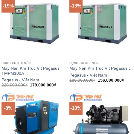
-19%
-13%
DỤNG CỤ KHÍ NÉN
DỤNG CỤ KHÍ NÉN
Máy Nén Khí Trục Vít Pegasus
Máy Nén Khí Trục Vít Pegasus c
TMPM100A
Pegasus - Việt Nam
Giá
Giá
Pegasus - Việt Nam
180.000.000
₫
156.000.000
₫
gốc
hiện
Giá
Giá
220.000.000
₫
179.000.000
₫
là:
tại
gốc
hiện
180.000.000₫.
là:
là:
tại
156.0
220.000.000₫.
là:
179.000.000₫.
-8%
-10%