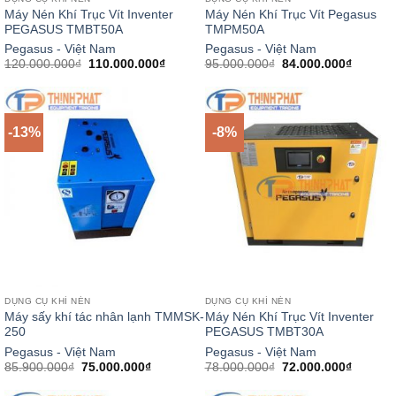
Máy Nén Khí Trục Vít Inventer
Máy Nén Khí Trục Vít Pegasus
PEGASUS TMBT50A
TMPM50A
Pegasus - Việt Nam
Pegasus - Việt Nam
Giá
Giá
Giá
Giá
120.000.000
₫
110.000.000
₫
95.000.000
₫
84.000.000
₫
gốc
hiện
gốc
hiện
là:
tại
là:
tại
120.000.000₫.
là:
95.000.000₫.
là:
110.000.000₫.
84.000.
-13%
-8%
DỤNG CỤ KHÍ NÉN
DỤNG CỤ KHÍ NÉN
Máy sấy khí tác nhân lạnh TMMSK-
Máy Nén Khí Trục Vít Inventer
250
PEGASUS TMBT30A
Pegasus - Việt Nam
Pegasus - Việt Nam
Giá
Giá
Giá
Giá
85.900.000
₫
75.000.000
₫
78.000.000
₫
72.000.000
₫
gốc
hiện
gốc
hiện
là:
tại
là:
tại