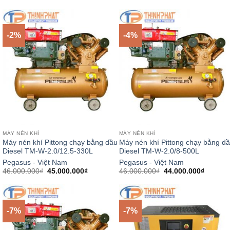
gốc
hiện
gốc
hiện
là:
tại
là:
tại
49.000.000₫.
là:
55.900.000₫.
là:
47.000.000₫.
45.000.
-2%
-4%
MÁY NÉN KHÍ
MÁY NÉN KHÍ
Máy nén khí Pittong chạy bằng dầu
Máy nén khí Pittong chạy bằng d
Diesel TM-W-2.0/12.5-330L
Diesel TM-W-2.0/8-500L
Pegasus - Việt Nam
Pegasus - Việt Nam
Giá
Giá
Giá
Giá
46.000.000
₫
45.000.000
₫
46.000.000
₫
44.000.000
₫
gốc
hiện
gốc
hiện
là:
tại
là:
tại
46.000.000₫.
là:
46.000.000₫.
là:
45.000.000₫.
44.000.
-7%
-7%