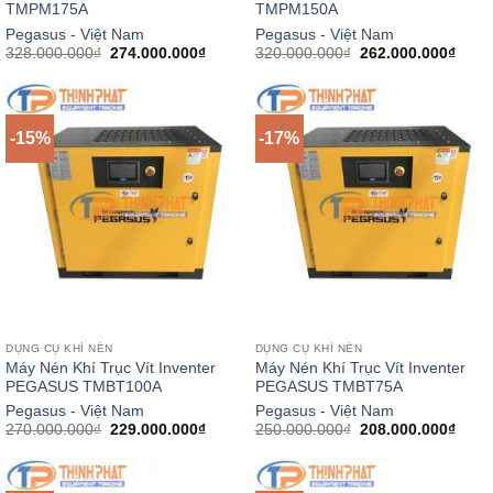
TMPM175A
TMPM150A
Pegasus - Việt Nam
Pegasus - Việt Nam
Giá
Giá
Giá
Giá
328.000.000
₫
274.000.000
₫
320.000.000
₫
262.000.000
₫
gốc
hiện
gốc
hiện
là:
tại
là:
tại
328.000.000₫.
là:
320.000.000₫.
là:
274.000.000₫.
262.0
-15%
-17%
DỤNG CỤ KHÍ NÉN
DỤNG CỤ KHÍ NÉN
Máy Nén Khí Trục Vít Inventer
Máy Nén Khí Trục Vít Inventer
PEGASUS TMBT100A
PEGASUS TMBT75A
Pegasus - Việt Nam
Pegasus - Việt Nam
Giá
Giá
Giá
Giá
270.000.000
₫
229.000.000
₫
250.000.000
₫
208.000.000
₫
gốc
hiện
gốc
hiện
là:
tại
là:
tại
270.000.000₫.
là:
250.000.000₫.
là:
229.000.000₫.
208.0