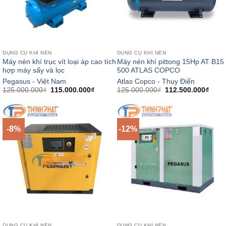
DỤNG CỤ KHÍ NÉN
DỤNG CỤ KHÍ NÉN
Máy nén khí trục vít loại áp cao tích
Máy nén khí pittong 15Hp AT B15
hợp máy sấy và lọc
500 ATLAS COPCO
Pegasus - Việt Nam
Atlas Copco - Thụy Điển
Giá
Giá
Giá
Giá
125.000.000
₫
115.000.000
₫
125.000.000
₫
112.500.000
₫
gốc
hiện
gốc
hiện
là:
tại
là:
tại
125.000.000₫.
là:
125.000.000₫.
là:
115.000.000₫.
112.5
-8%
-12%
DỤNG CỤ KHÍ NÉN
DỤNG CỤ KHÍ NÉN