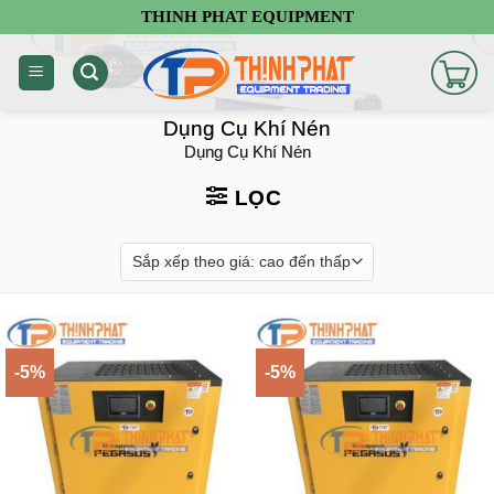
Chuyển
THINH PHAT EQUIPMENT
đến
nội
dung
Dụng Cụ Khí Nén
Dụng Cụ Khí Nén
LỌC
-5%
-5%