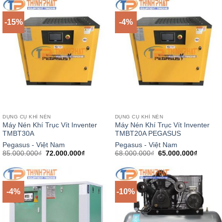
85.900.000₫.
là:
78.000.000₫.
là:
75.000.000₫.
72.000.
-15%
-4%
DỤNG CỤ KHÍ NÉN
DỤNG CỤ KHÍ NÉN
Máy Nén Khí Trục Vít Inventer
Máy Nén Khí Trục Vít Inventer
TMBT30A
TMBT20A PEGASUS
Pegasus - Việt Nam
Pegasus - Việt Nam
Giá
Giá
Giá
Giá
85.000.000
₫
72.000.000
₫
68.000.000
₫
65.000.000
₫
gốc
hiện
gốc
hiện
là:
tại
là:
tại
85.000.000₫.
là:
68.000.000₫.
là:
72.000.000₫.
65.000.
-4%
-10%