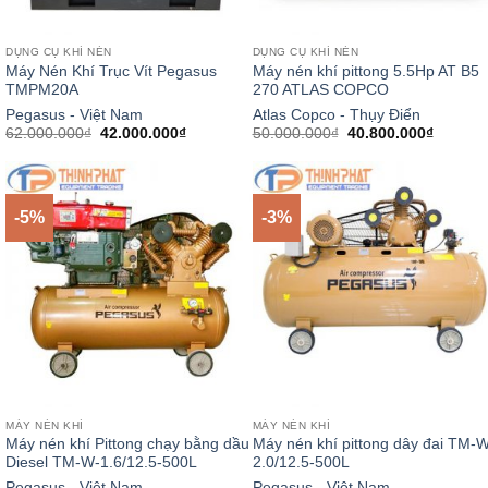
DỤNG CỤ KHÍ NÉN
DỤNG CỤ KHÍ NÉN
Máy Nén Khí Trục Vít Pegasus
Máy nén khí pittong 5.5Hp AT B5
TMPM20A
270 ATLAS COPCO
Pegasus - Việt Nam
Atlas Copco - Thụy Điển
Giá
Giá
Giá
Giá
62.000.000
₫
42.000.000
₫
50.000.000
₫
40.800.000
₫
gốc
hiện
gốc
hiện
là:
tại
là:
tại
62.000.000₫.
là:
50.000.000₫.
là:
42.000.000₫.
40.800.
-5%
-3%
MÁY NÉN KHÍ
MÁY NÉN KHÍ
Máy nén khí Pittong chạy bằng dầu
Máy nén khí pittong dây đai TM-W
Diesel TM-W-1.6/12.5-500L
2.0/12.5-500L
Pegasus - Việt Nam
Pegasus - Việt Nam