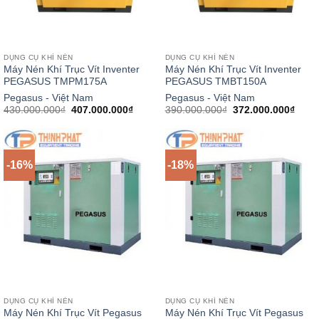
DỤNG CỤ KHÍ NÉN
DỤNG CỤ KHÍ NÉN
Máy Nén Khí Trục Vít Inventer
Máy Nén Khí Trục Vít Inventer
PEGASUS TMPM175A
PEGASUS TMBT150A
Pegasus - Việt Nam
Pegasus - Việt Nam
Giá
Giá
Giá
Giá
430.000.000
₫
407.000.000
₫
390.000.000
₫
372.000.000
₫
gốc
hiện
gốc
hiện
là:
tại
là:
tại
430.000.000₫.
là:
390.000.000₫.
là:
407.000.000₫.
372.0
-16%
-18%
DỤNG CỤ KHÍ NÉN
DỤNG CỤ KHÍ NÉN
Máy Nén Khí Trục Vít Pegasus
Máy Nén Khí Trục Vít Pegasus