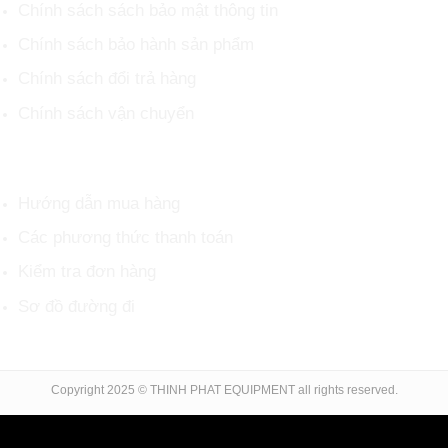
Chính sách sách bảo mật thông tin
Chính sách bảo hành sản phẩm
Chính sách đổi trả hàng
Chính sách vận chuyển
HỖ TRỢ KHÁCH HÀNG
Hướng dẫn mua hàng
Các phương thức thanh toán
Kiểm tra đơn hàng
Sơ đồ đường đi
Copyright 2025 © THINH PHAT EQUIPMENT all rights reserved.