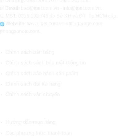
✆
Di động:
0937.498.767- 0985.207.458
✉
Email:
bac@tpet.com.vn - info@tpet.com.vn.
☑
MST:
0316.192.749 do Sở KH và ĐT Tp.HCM cấp.
Website:
www
.
tpet.com.vn-vattugarage.com-
phongsonoto.com.
CHÍNH SÁCH CHUNG
Chính sách bán hàng
Chính sách sách bảo mật thông tin
Chính sách bảo hành sản phẩm
Chính sách đổi trả hàng
Chính sách vận chuyển
HỖ TRỢ KHÁCH HÀNG
Hướng dẫn mua hàng
Các phương thức thanh toán