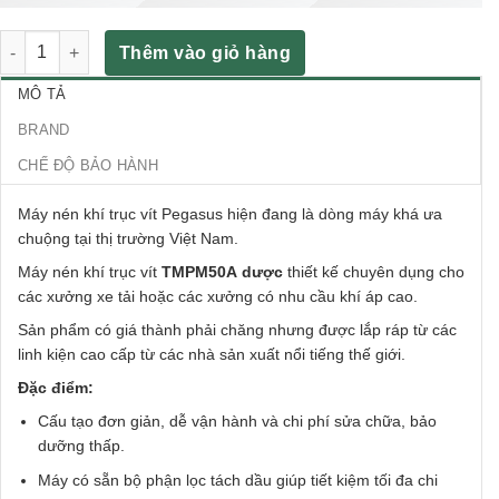
Máy Nén Khí Trục Vít Pegasus TMPM50A số lượng
Thêm vào giỏ hàng
MÔ TẢ
BRAND
CHẾ ĐỘ BẢO HÀNH
Máy nén khí trục vít Pegasus hiện đang là dòng máy khá ưa
chuộng tại thị trường Việt Nam.
Máy nén khí trục vít
TMPM50A dược
thiết kế chuyên dụng cho
các xưởng xe tải hoặc các xưởng có nhu cầu khí áp cao.
Sản phẩm có giá thành phải chăng nhưng được lắp ráp từ các
linh kiện cao cấp từ các nhà sản xuất nổi tiếng thế giới.
Đặc điểm:
Cấu tạo đơn giản, dễ vận hành và chi phí sửa chữa, bảo
dưỡng thấp.
Máy có sẵn bộ phận lọc tách dầu giúp tiết kiệm tối đa chi