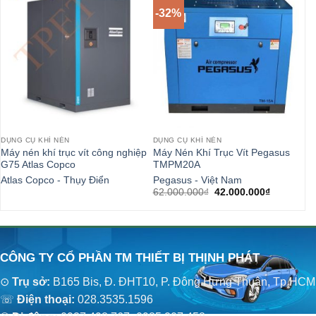
-32%
-
DỤNG CỤ KHÍ NÉN
DỤNG CỤ KHÍ NÉN
DỤ
Máy nén khí trục vít công nghiệp
Máy Nén Khí Trục Vít Pegasus
Má
G75 Atlas Copco
TMPM20A
Pe
Atlas Copco - Thụy Điển
Pegasus - Việt Nam
Pe
Giá
Giá
62.000.000
₫
42.000.000
₫
38
gốc
hiện
là:
tại
62.000.000₫.
là:
42.000.00
CÔNG TY CỔ PHẦN TM THIẾT BỊ THỊNH PHÁT
⊙
Trụ sở:
B165 Bis, Đ. ĐHT10, P. Đông Hưng Thuận, Tp.HCM
☏
Điện thoại:
028.3535.1596