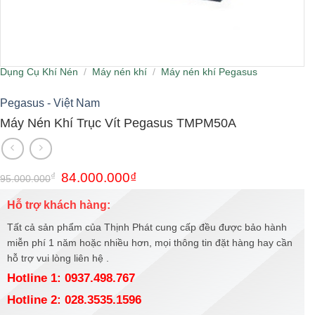
Dụng Cụ Khí Nén
/
Máy nén khí
/
Máy nén khí Pegasus
Pegasus - Việt Nam
Máy Nén Khí Trục Vít Pegasus TMPM50A
Giá
Giá
₫
84.000.000
₫
95.000.000
gốc
hiện
là:
tại
Hỗ trợ khách hàng:
95.000.000₫.
là:
84.000.000₫.
Tất cả sản phẩm của Thịnh Phát cung cấp đều được bảo hành
miễn phí 1 năm hoặc nhiều hơn, mọi thông tin đặt hàng hay cần
hỗ trợ vui lòng liên hệ .
Hotline 1: 0937.498.767
Hotline 2: 028.3535.1596