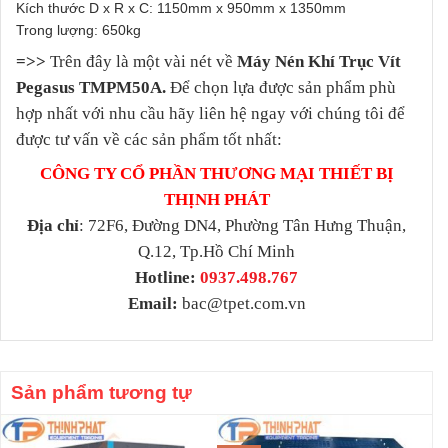
Kích thước D x R x C: 1150mm x 950mm x 1350mm
Trong lượng: 650kg
=>>
Trên đây là một vài nét về
Máy Nén Khí Trục Vít
Pegasus TMPM50A.
Để chọn lựa được sản phẩm phù
hợp nhất với nhu cầu hãy liên hệ ngay với chúng tôi để
được tư vấn về các sản phẩm tốt nhất:
CÔNG TY CỔ PHẦN THƯƠNG MẠI THIẾT BỊ
THỊNH PHÁT
Địa chỉ
: 72F6, Đường DN4, Phường Tân Hưng Thuận,
Q.12, Tp.Hồ Chí Minh
Hotline:
0937.498.767
Email:
bac@tpet.com.vn
Sản phẩm tương tự