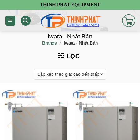
Chuyển
THINH PHAT EQUIPMENT
đến
nội
dung
Iwata - Nhật Bản
Brands
/
Iwata - Nhật Bản
LỌC