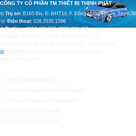
CÔNG TY CỔ PHẦN TM THIẾT BỊ THỊNH PHÁT
⊙
Trụ sở:
B165 Bis, Đ. ĐHT10, P. Đông Hưng Thuận, Tp.HCM
☏
Điện thoại:
028.3535.1596
✆
Di động:
0937.498.767- 0985.207.458
✉
Email:
bac@tpet.com.vn - info@tpet.com.vn.
☑
MST:
0316.192.749 do Sở KH và ĐT Tp.HCM cấp.
Website:
www
.
tpet.com.vn-vattugarage.com-
phongsonoto.com.
CHÍNH SÁCH CHUNG
Chính sách bán hàng
Chính sách sách bảo mật thông tin
Chính sách bảo hành sản phẩm
Chính sách đổi trả hàng
Chính sách vận chuyển