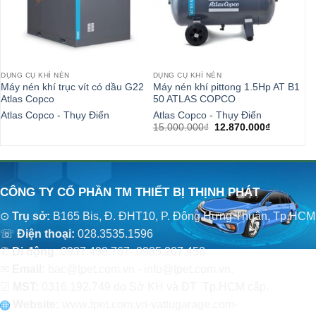
DỤNG CỤ KHÍ NÉN
DỤNG CỤ KHÍ NÉN
DỤ
Máy nén khí trục vít có dầu G22
Máy nén khí pittong 1.5Hp AT B1
Má
Atlas Copco
50 ATLAS COPCO
At
Atlas Copco - Thụy Điển
Atlas Copco - Thụy Điển
At
Giá
Giá
15.000.000
₫
12.870.000
₫
gốc
hiện
là:
tại
15.000.000₫.
là:
12.870.00
CÔNG TY CỔ PHẦN TM THIẾT BỊ THỊNH PHÁT
⊙
Trụ sở:
B165 Bis, Đ. ĐHT10, P. Đông Hưng Thuận, Tp.HCM
☏
Điện thoại:
028.3535.1596
✆
Di động:
0937.498.767- 0985.207.458
✉
Email:
bac@tpet.com.vn - info@tpet.com.vn.
☑
MST:
0316.192.749 do Sở KH và ĐT Tp.HCM cấp.
Website:
www
.
tpet.com.vn-vattugarage.com-