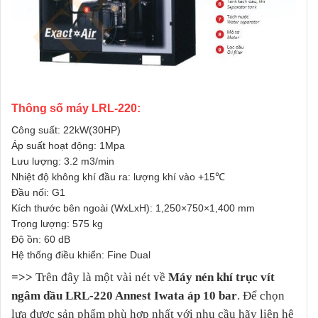
Thông số máy LRL-220:
Công suất: 22kW(30HP)
Áp suất hoạt động: 1Mpa
Lưu lượng: 3.2 m3/min
Nhiệt độ không khí đầu ra: lượng khí vào +15℃
Đầu nối: G1
Kích thước bên ngoài (WxLxH): 1,250×750×1,400 mm
Trọng lượng: 575 kg
Độ ồn: 60 dB
Hệ thống điều khiển: Fine Dual
=>>
Trên đây là một vài nét về
Máy nén khí trục vít
ngâm dầu LRL-220 Annest Iwata áp 10 bar
.
Để chọn
lựa được sản phẩm phù hợp nhất với nhu cầu hãy liên hệ