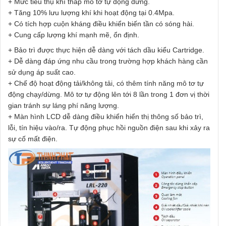
+ Mức tiêu thụ khí thấp mô tơ tự động dừng.
+ Tăng 10% lưu lượng khí khi hoạt động tại 0.4Mpa.
+ Có tích hợp cuộn kháng điều khiển biến tần có sóng hài.
+ Cung cấp lượng khí mạnh mẽ, ổn định.
+ Bảo trì được thực hiện dễ dàng với tách dầu kiểu Cartridge.
+ Dễ dàng đáp ứng nhu cầu trong trường hợp khách hàng cần
sử dụng áp suất cao.
+ Chế độ hoạt động tải/không tải, có thêm tính năng mô tơ tự
động chạy/dừng. Mô tơ tự động lên tới 8 lần trong 1 đơn vị thời
gian tránh sự láng phí năng lượng.
+ Màn hình LCD dễ dàng điều khiển hiển thị thông số bảo trì,
lỗi, tín hiệu vào/ra. Tự động phục hồi nguồn điện sau khi xảy ra
sự cố mất điện.