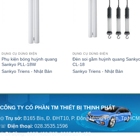
DỤNG CỤ DÙNG ĐIỆN
DỤNG CỤ DÙNG ĐIỆN
Phụ kiện bóng huỳnh quang
Đèn soi gầm huỳnh quang Sanky
Sankyo PLL-18W
CL-18
Sankyo Triens - Nhật Bản
Sankyo Triens - Nhật Bản
CÔNG TY CỔ PHẦN TM THIẾT BỊ THỊNH PHÁT
⊙
Trụ sở:
B165 Bis, Đ. ĐHT10, P. Đông Hưng Thuận, Tp.HCM
☏
Điện thoại:
028.3535.1596
✆
Di động:
0937.498.767- 0985.207.458