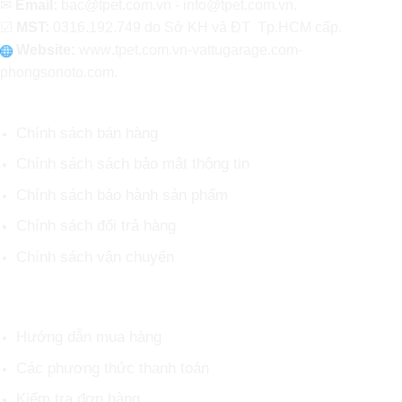
✉
Email:
bac@tpet.com.vn - info@tpet.com.vn.
☑
MST:
0316.192.749 do Sở KH và ĐT Tp.HCM cấp.
Website:
www
.
tpet.com.vn-vattugarage.com-
phongsonoto.com.
CHÍNH SÁCH CHUNG
Chính sách bán hàng
Chính sách sách bảo mật thông tin
Chính sách bảo hành sản phẩm
Chính sách đổi trả hàng
Chính sách vận chuyển
HỖ TRỢ KHÁCH HÀNG
Hướng dẫn mua hàng
Các phương thức thanh toán
Kiểm tra đơn hàng