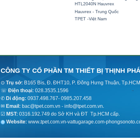
HTL2040N Hauvrex
Hauvrex - Trung Quốc
TPET -Việt Nam
CÔNG TY CỔ PHẦN TM THIẾT BỊ THỊNH PH
⊙
Trụ sở:
B165 Bis, Đ. ĐHT10, P. Đông Hưng Thuận, Tp.HC
☏
Điện thoại:
028.3535.1596
✆
Di động:
0937.498.767- 0985.207.458
✉
Email:
bac@tpet.com.vn - info@tpet.com.vn.
☑
MST:
0316.192.749 do Sở KH và ĐT Tp.HCM cấp.
Website:
www
.
tpet.com.vn-vattugarage.com-phongsonoto.c