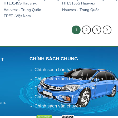
HTL3145S Hauvrex
HTL3155S Hauvrex
Hauvrex - Trung Quốc
Hauvrex - Trung Quốc
TPET -Việt Nam
1
2
3
CHÍNH SÁCH CHUNG
ÁT
Chính sách bán hàng
M
Chính sách sách bảo mật thông tin
Chính sách bảo hành sản phẩm
Chính sách đổi trả hàng
om.
Chính sách vận chuyển