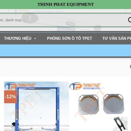
THINH PHAT EQUIPMENT
THƯƠNG HIỆU
PHÒNG SƠN Ô TÔ TPET
TƯ VẤN SẢN 
-12%