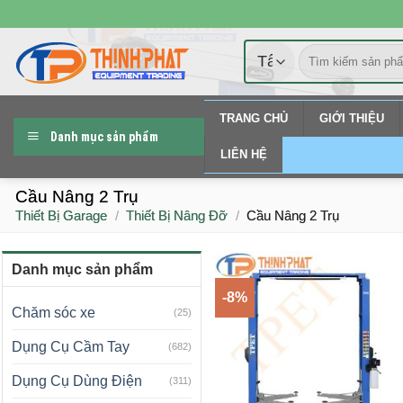
Chuyển
đến
Tìm
nội
kiếm:
dung
TRANG CHỦ
GIỚI THIỆU
Danh mục sản phẩm
LIÊN HỆ
Cầu Nâng 2 Trụ
Thiết Bị Garage
/
Thiết Bị Nâng Đỡ
/
Cầu Nâng 2 Trụ
Danh mục sản phẩm
-8%
Chăm sóc xe
(25)
Dụng Cụ Cầm Tay
(682)
Dụng Cụ Dùng Điện
(311)