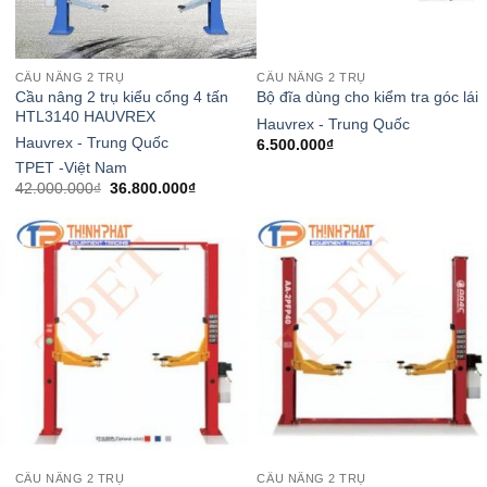
CẦU NÂNG 2 TRỤ
CẦU NÂNG 2 TRỤ
Cầu nâng 2 trụ kiểu cổng 4 tấn
Bộ đĩa dùng cho kiểm tra góc lái
HTL3140 HAUVREX
Hauvrex - Trung Quốc
Hauvrex - Trung Quốc
6.500.000
₫
TPET -Việt Nam
Giá
Giá
42.000.000
₫
36.800.000
₫
gốc
hiện
là:
tại
42.000.000₫.
là:
.000₫.
36.800.000₫.
CẦU NÂNG 2 TRỤ
CẦU NÂNG 2 TRỤ