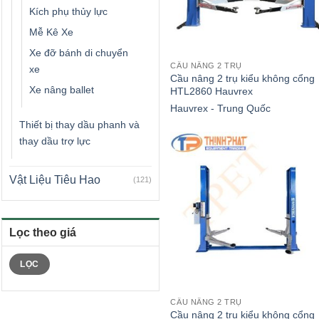
Kích phụ thủy lực
Mễ Kê Xe
Xe đỡ bánh di chuyển
CẦU NÂNG 2 TRỤ
xe
Cầu nâng 2 trụ kiểu không cổng
Xe nâng ballet
HTL2860 Hauvrex
Hauvrex - Trung Quốc
Thiết bị thay dầu phanh và
thay dầu trợ lực
Vật Liệu Tiêu Hao
(121)
Lọc theo giá
Giá
Giá
LỌC
tối
tối
thiểu
đa
CẦU NÂNG 2 TRỤ
Cầu nâng 2 trụ kiểu không cổng