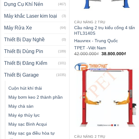
Dụng Cụ Khí Nén
(467)
Máy khắc Laser kim loại
(3)
CẦU NÂNG 2 TRỤ
Cầu nâng 2 trụ kiểu cổng 4 tấn
Máy Rửa Xe
(64)
HTL3140S
Thiết Bị Dạy Nghề
(0)
Hauvrex - Trung Quốc
TPET -Việt Nam
Thiết Bị Dùng Pin
(189)
Giá
Giá
42.000.000
₫
38.800.000
₫
gốc
hiện
là:
tại
Thiết Bị Đăng Kiểm
(101)
42.000.000₫.
là:
38.800
Thiết Bị Garage
(1035)
Cuộn hút khí thải
Máy bơm keo 2 thành phần
Máy chà sàn
Máy ép thủy lực
Máy sạc Bình Acqui
Máy sạc ga điều hòa tự
CẦU NÂNG 2 TRỤ