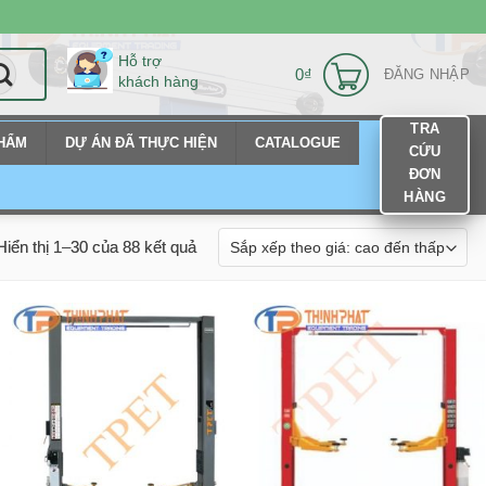
Hỗ trợ
0
₫
ĐĂNG NHẬP
khách hàng
TRA
PHẨM
DỰ ÁN ĐÃ THỰC HIỆN
CATALOGUE
CỨU
ĐƠN
HÀNG
Hiển thị 1–30 của 88 kết quả