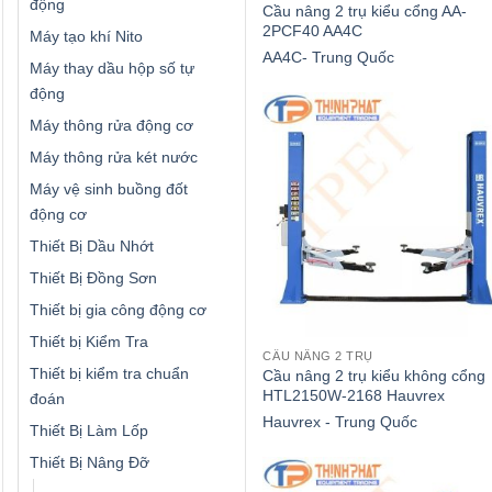
động
Cầu nâng 2 trụ kiểu cổng AA-
2PCF40 AA4C
Máy tạo khí Nito
AA4C- Trung Quốc
Máy thay dầu hộp số tự
động
Máy thông rửa động cơ
Máy thông rửa két nước
Máy vệ sinh buồng đốt
động cơ
Thiết Bị Dầu Nhớt
Thiết Bị Đồng Sơn
Thiết bị gia công động cơ
Thiết bị Kiểm Tra
CẦU NÂNG 2 TRỤ
Thiết bị kiểm tra chuẩn
Cầu nâng 2 trụ kiểu không cổng
HTL2150W-2168 Hauvrex
đoán
Hauvrex - Trung Quốc
Thiết Bị Làm Lốp
Thiết Bị Nâng Đỡ