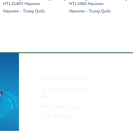
HTL3140Y Hauvrex
HTL3460 Hauvrex
Hauvrex - Trung Quốc
Hauvrex - Trung Quốc
HỖ TRỢ KHÁCH HÀNG
Hướng dẫn mua hàng
Các phương thức thanh
toán
Kiểm tra đơn hàng
Sơ đồ đường đi