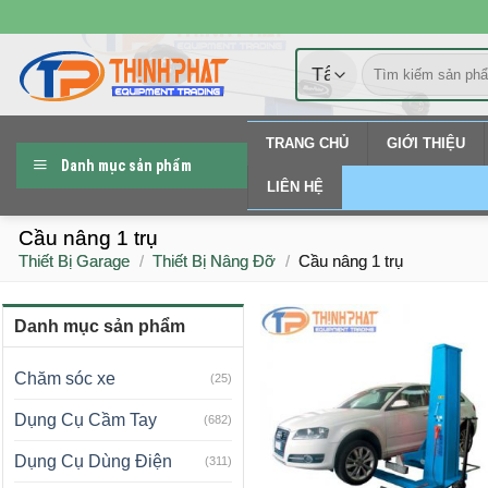
Chuyển
đến
Tìm
nội
kiếm:
dung
TRANG CHỦ
GIỚI THIỆU
Danh mục sản phẩm
LIÊN HỆ
Cầu nâng 1 trụ
Thiết Bị Garage
/
Thiết Bị Nâng Đỡ
/
Cầu nâng 1 trụ
Danh mục sản phẩm
Chăm sóc xe
(25)
Dụng Cụ Cầm Tay
(682)
Dụng Cụ Dùng Điện
(311)