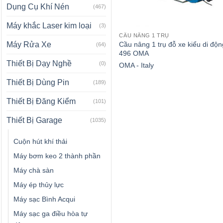
Dụng Cụ Khí Nén
(467)
Máy khắc Laser kim loại
(3)
CẦU NÂNG 1 TRỤ
Cầu nâng 1 trụ đỗ xe kiểu di độn
Máy Rửa Xe
(64)
496 OMA
Thiết Bị Dạy Nghề
(0)
OMA - Italy
Thiết Bị Dùng Pin
(189)
Thiết Bị Đăng Kiểm
(101)
Thiết Bị Garage
(1035)
Cuộn hút khí thải
Máy bơm keo 2 thành phần
Máy chà sàn
Máy ép thủy lực
Máy sạc Bình Acqui
Máy sạc ga điều hòa tự