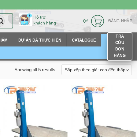
Hỗ trợ
0
₫
ĐĂNG NHẬP
khách hàng
TRA
PHẨM
DỰ ÁN ĐÃ THỰC HIỆN
CATALOGUE
CỨU
ĐƠN
HÀNG
Showing all 5 results