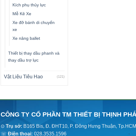
Kích phụ thủy lực
Mễ Kê Xe
Xe đỡ bánh di chuyển
xe
Xe nâng ballet
Thiết bị thay dầu phanh và
thay dầu trợ lực
Vật Liệu Tiêu Hao
(121)
CÔNG TY CỔ PHẦN TM THIẾT BỊ THỊNH PH
⊙
Trụ sở:
B165 Bis, Đ. ĐHT10, P. Đông Hưng Thuận, Tp.HC
☏
Điện thoại:
028.3535.1596