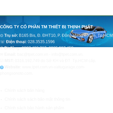
CÔNG TY CỔ PHẦN TM THIẾT BỊ THỊNH PHÁT
⊙
Trụ sở:
B165 Bis, Đ. ĐHT10, P. Đông Hưng Thuận, Tp.HCM
☏
Điện thoại:
028.3535.1596
✆
Di động:
0937.498.767- 0985.207.458
✉
Email:
bac@tpet.com.vn - info@tpet.com.vn.
☑
MST:
0316.192.749 do Sở KH và ĐT Tp.HCM cấp.
Website:
www
.
tpet.com.vn-vattugarage.com-
phongsonoto.com.
CHÍNH SÁCH CHUNG
Chính sách bán hàng
Chính sách sách bảo mật thông tin
Chính sách bảo hành sản phẩm