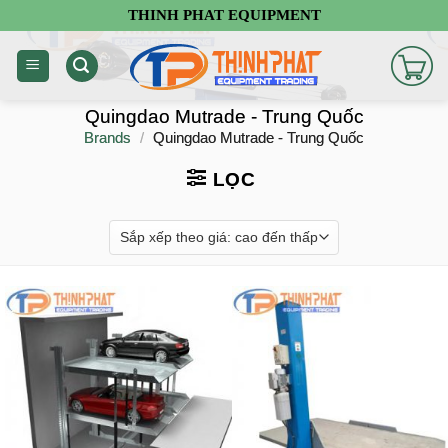
Chuyển
THINH PHAT EQUIPMENT
đến
nội
dung
Quingdao Mutrade - Trung Quốc
Brands
/
Quingdao Mutrade - Trung Quốc
LỌC