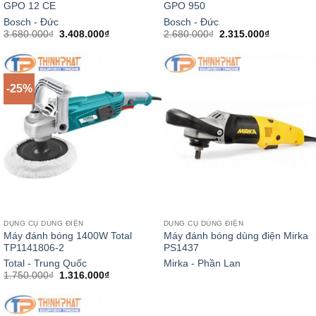
GPO 12 CE
GPO 950
Bosch - Đức
Bosch - Đức
Giá
Giá
Giá
Giá
3.680.000
₫
3.408.000
₫
2.680.000
₫
2.315.000
₫
gốc
hiện
gốc
hiện
là:
tại
là:
tại
3.680.000₫.
là:
2.680.000₫.
là:
3.408.000₫.
2.315.000
-25%
DỤNG CỤ DÙNG ĐIỆN
DỤNG CỤ DÙNG ĐIỆN
Máy đánh bóng 1400W Total
Máy đánh bóng dùng điện Mirka
TP1141806-2
PS1437
Total - Trung Quốc
Mirka - Phần Lan
Giá
Giá
1.750.000
₫
1.316.000
₫
gốc
hiện
là:
tại
1.750.000₫.
là:
1.316.000₫.