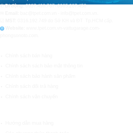
✆
Di động:
0937.498.767- 0985.207.458
✉
Email:
bac@tpet.com.vn - info@tpet.com.vn.
☑
MST:
0316.192.749 do Sở KH và ĐT Tp.HCM cấp.
Website:
www
.
tpet.com.vn-vattugarage.com-
phongsonoto.com.
CHÍNH SÁCH CHUNG
Chính sách bán hàng
Chính sách sách bảo mật thông tin
Chính sách bảo hành sản phẩm
Chính sách đổi trả hàng
Chính sách vận chuyển
HỖ TRỢ KHÁCH HÀNG
Hướng dẫn mua hàng