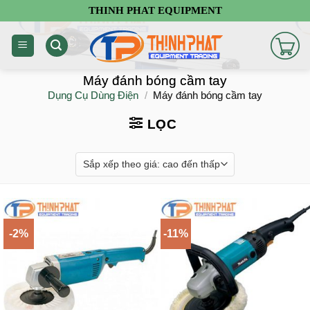
Chuyển
THINH PHAT EQUIPMENT
đến
nội
dung
Máy đánh bóng cầm tay
Dụng Cụ Dùng Điện
/
Máy đánh bóng cầm tay
LỌC
-2%
-11%