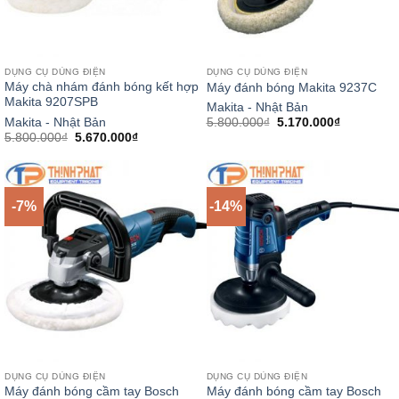
DỤNG CỤ DÙNG ĐIỆN
DỤNG CỤ DÙNG ĐIỆN
Máy chà nhám đánh bóng kết hợp
Máy đánh bóng Makita 9237C
Makita 9207SPB
Makita - Nhật Bản
Giá
Giá
Makita - Nhật Bản
5.800.000
₫
5.170.000
₫
gốc
hiện
Giá
Giá
5.800.000
₫
5.670.000
₫
là:
tại
gốc
hiện
5.800.000₫.
là:
là:
tại
5.170.000
5.800.000₫.
là:
5.670.000₫.
-7%
-14%
DỤNG CỤ DÙNG ĐIỆN
DỤNG CỤ DÙNG ĐIỆN
Máy đánh bóng cầm tay Bosch
Máy đánh bóng cầm tay Bosch