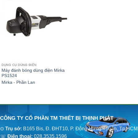
DỤNG CỤ DÙNG ĐIỆN
Máy đánh bóng dùng điện Mirka
PS1524
Mirka - Phần Lan
CÔNG TY CỔ PHẦN TM THIẾT BỊ THỊNH PHÁT
⊙
Trụ sở:
B165 Bis, Đ. ĐHT10, P. Đông Hưng Thuận, Tp.HCM
☏
Điện thoại:
028.3535.1596