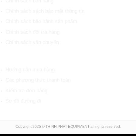
Chính sách bán hàng
Chính sách sách bảo mật thông tin
Chính sách bảo hành sản phẩm
Chính sách đổi trả hàng
Chính sách vận chuyển
HỖ TRỢ KHÁCH HÀNG
Hướng dẫn mua hàng
Các phương thức thanh toán
Kiểm tra đơn hàng
Sơ đồ đường đi
Copyright 2025 © THINH PHAT EQUIPMENT all rights reserved.