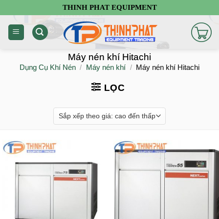
Chuyển
THINH PHAT EQUIPMENT
đến
nội
dung
Máy nén khí Hitachi
Dụng Cụ Khí Nén
/
Máy nén khí
/
Máy nén khí Hitachi
LỌC