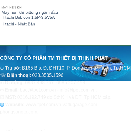
MÁY NÉN KHÍ
Máy nén khí pittong ngâm dầu
Hitachi Bebicon 1.5P-9.5V5A
Hitachi - Nhật Bản
CÔNG TY CỔ PHẦN TM THIẾT BỊ THỊNH PHÁT
⊙
Trụ sở:
B165 Bis, Đ. ĐHT10, P. Đông Hưng Thuận, Tp.HCM
☏
Điện thoại:
028.3535.1596
✆
Di động:
0937.498.767- 0985.207.458
✉
Email:
bac@tpet.com.vn - info@tpet.com.vn.
☑
MST:
0316.192.749 do Sở KH và ĐT Tp.HCM cấp.
Website:
www
.
tpet.com.vn-vattugarage.com-
phongsonoto.com.
CHÍNH SÁCH CHUNG