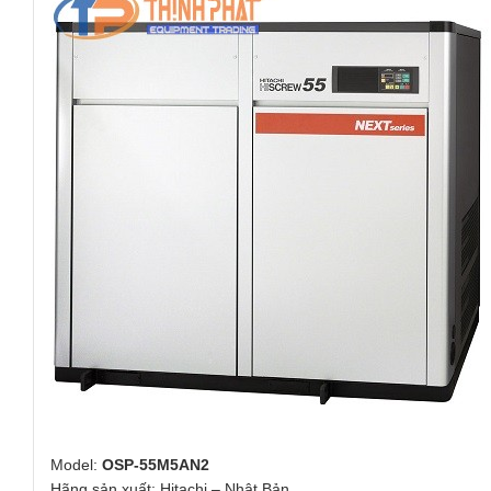
Model:
OSP-55M5AN2
Hãng sản xuất: Hitachi – Nhật Bản