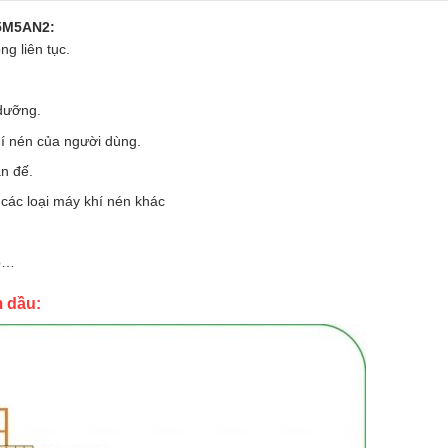
55M5AN2:
g liên tục.
 dưỡng.
hí nén của người dùng.
n đế.
các loại máy khí nén khác
ệp…
m dầu: