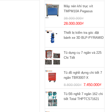
Máy nén khí trục vít
TMPM10A Pegasus
38.000.000
₫
Giá
Giá
28.000.000
₫
gốc
hiện
Thiết bị kiểm tra góc đặt
là:
tại
bánh xe 3D BLP-PYRAMID
38.000.000₫.
là:
28.000.000₫.
Tủ dụng cụ 7 ngăn và 225
Chi Tiết
Tủ đồ nghề đựng chi tiết 7
ngăn TBR3007-X
Giá
Giá
7.450.000
₫
8.800.000
₫
gốc
hiện
Tủ Đồ nghề 7 ngăn 162 chi
là:
tại
tiết Total THPTCS71621
8.800.000₫.
là:
7.450