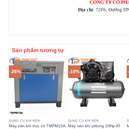
CÔNG TY CỔ PH
Địa chỉ
: 72F6, Đường DN
Sản phẩm tương tự
-26%
-10%
DỤNG CỤ KHÍ NÉN
DỤNG CỤ KHÍ NÉN
D
Máy nén khí trục vít TMPM10A
Máy nén khí pittong 10Hp AT
M