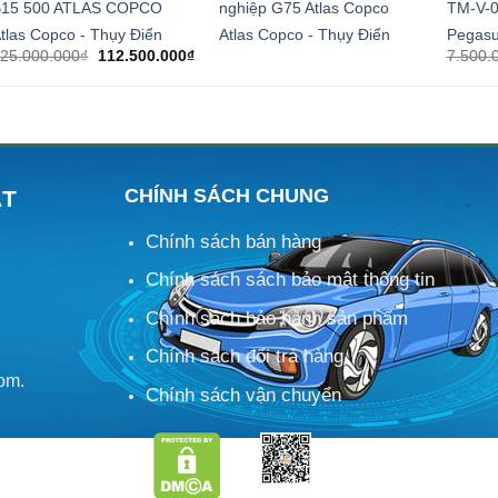
B15 500 ATLAS COPCO
nghiệp G75 Atlas Copco
TM-V-0
tlas Copco - Thụy Điển
Atlas Copco - Thụy Điển
Pegasu
Giá
Giá
25.000.000
₫
112.500.000
₫
7.500.
gốc
hiện
là:
tại
125.000.000₫.
là:
.000₫.
112.500.000₫.
CHÍNH SÁCH CHUNG
ÁT
Chính sách bán hàng
M
Chính sách sách bảo mật thông tin
Chính sách bảo hành sản phẩm
Chính sách đổi trả hàng
om.
Chính sách vận chuyển