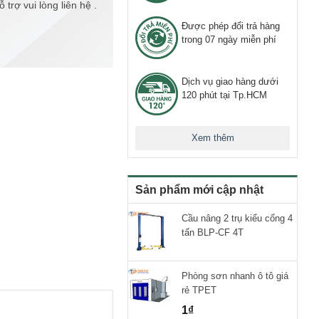
trợ vui lòng liên hệ .
Được phép đổi trả hàng
trong 07 ngày miễn phí
Dịch vụ giao hàng dưới
120 phút tại Tp.HCM
Xem thêm
Sản phẩm mới cập nhật
Cầu nâng 2 trụ kiểu cổng 4
tấn BLP-CF 4T
Phòng sơn nhanh ô tô giá
rẻ TPET
1
₫