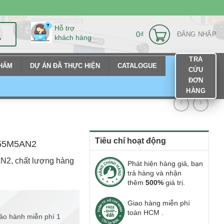
Hỗ trợ
0
₫
ĐĂNG NHẬP
khách hàng
TRA
PHẨM
DỰ ÁN ĐÃ THỰC HIỆN
CATALOGUE
CỨU
ĐƠN
HÀNG
Tiêu chí hoạt động
P-55M5AN2
AN2, chất lượng hàng
Phát hiện hàng giả, bạn
trả hàng và nhận
thêm
500%
giá trị.
Giao hàng miễn phí
toàn HCM .
ảo hành miễn phí 1