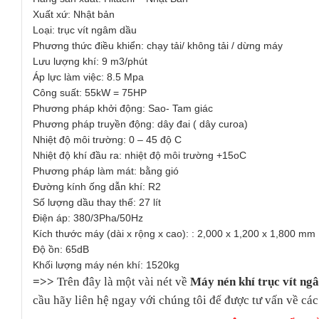
Xuất xứ: Nhật bản
Loại: trục vít ngâm dầu
Phương thức điều khiển: chạy tải/ không tải / dừng máy
Lưu lượng khí: 9 m3/phút
Áp lực làm việc: 8.5 Mpa
Công suất: 55kW = 75HP
Phương pháp khởi động: Sao- Tam giác
Phương pháp truyền động: dây đai ( dây curoa)
Nhiệt độ môi trường: 0 – 45 độ C
Nhiệt độ khí đầu ra: nhiệt độ môi trường +15oC
Phương pháp làm mát: bằng gió
Đường kính ống dẫn khí: R2
Số lượng dầu thay thế: 27 lít
Điện áp: 380/3Pha/50Hz
Kích thước máy (dài x rộng x cao): : 2,000 x 1,200 x 1,800 mm
Độ ồn: 65dB
Khối lượng máy nén khí: 1520kg
=>>
Trên đây là một vài nét về
Máy nén khí trục vít n
cầu hãy liên hệ ngay với chúng tôi để được tư vấn về các