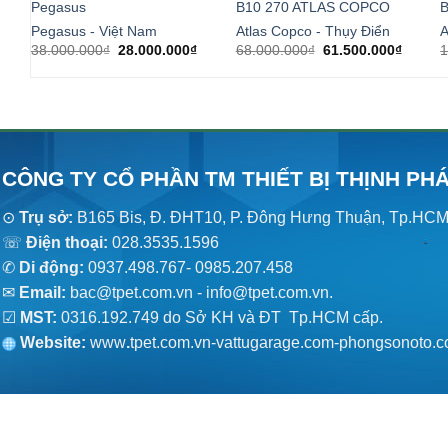
Pegasus
B10 270 ATLAS COPCO
Pegasus - Việt Nam
Atlas Copco - Thụy Điển
A
Giá
Giá
Giá
Giá
38.000.000
₫
28.000.000
₫
68.000.000
₫
61.500.000
₫
1
gốc
hiện
gốc
hiện
là:
tại
là:
tại
38.000.000₫.
là:
68.000.000₫.
là:
28.000.000₫.
61.500
CÔNG TY CỔ PHẦN TM THIẾT BỊ THỊNH PH
⊙
Trụ sở:
B165 Bis, Đ. ĐHT10, P. Đông Hưng Thuận, Tp.HC
☏
Điện thoại:
028.3535.1596
✆
Di động:
0937.498.767- 0985.207.458
✉
Email:
bac@tpet.com.vn - info@tpet.com.vn.
☑
MST:
0316.192.749 do Sở KH và ĐT Tp.HCM cấp.
Website:
www
.
tpet.com.vn-vattugarage.com-phongsonoto.c