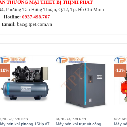
ẦN THƯƠNG MẠI THIẾT BỊ THỊNH PHÁT
4, Phường Tân Hưng Thuận, Q.12, Tp. Hồ Chí Minh
Hotline:
0937.498.767
Email:
bac@tpet.com.vn
-10%
-13%
ỤNG CỤ KHÍ NÉN
DỤNG CỤ KHÍ NÉN
MÁY NÉ
áy nén khí pittong 15Hp AT
Máy nén khí trục vít công
Máy nén