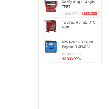
Xe đẩy dụng cụ 3 ngăn
TPET
Giá
Giá
1.500.000
₫
1.800.000
₫
gốc
hiện
Tủ đồ nghề 7 ngăn JTC-
là:
tại
5640
1.800.000₫.
là:
1.500
Máy Nén Khí Trục Vít
Pegasus TMPM20A
62.000.000
₫
Giá
Giá
42.000.000
₫
gốc
hiện
là:
tại
62.000.000₫.
là:
42.000.000₫.