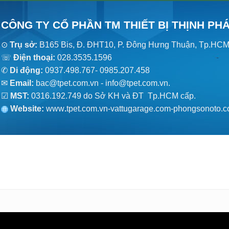
CÔNG TY CỔ PHẦN TM THIẾT BỊ THỊNH PH
⊙
Trụ sở:
B165 Bis, Đ. ĐHT10, P. Đông Hưng Thuận, Tp.HC
☏
Điện thoại:
028.3535.1596
✆
Di động:
0937.498.767- 0985.207.458
✉
Email:
bac@tpet.com.vn - info@tpet.com.vn.
☑
MST:
0316.192.749 do Sở KH và ĐT Tp.HCM cấp.
Website:
www
.
tpet.com.vn-vattugarage.com-phongsonoto.c