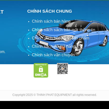
CHÍNH SÁCH CHUNG
ÁT
Chính sách bán hàng
M
Chính sách sách bảo mật thông tin
Chính sách bảo hành sản phẩm
Chính sách đổi trả hàng
om.
Chính sách vận chuyển
Copyright 2025 © THINH PHAT EQUIPMENT all rights reserved.