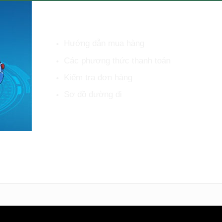
HỖ TRỢ KHÁCH HÀNG
Hướng dẫn mua hàng
Các phương thức thanh toán
Kiểm tra đơn hàng
Sơ đồ đường đi