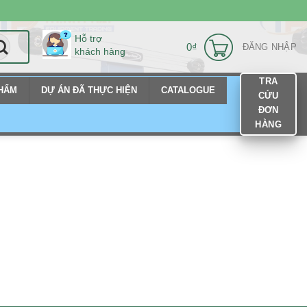
Hỗ trợ
0
₫
ĐĂNG NHẬP
khách hàng
TRA
PHẨM
DỰ ÁN ĐÃ THỰC HIỆN
CATALOGUE
CỨU
ĐƠN
HÀNG