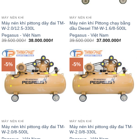
MÁY NÉN KHÍ
MÁY NÉN KHÍ
Máy nén khí pittong dây đai TM-
Máy nén khí Pittong chạy bằng
W-2.0/12.5-330L
dầu Diesel TM-W-1.6/8-500L
Pegasus - Việt Nam
Pegasus - Việt Nam
Giá
Giá
Giá
Giá
39.500.000
₫
38.000.000
₫
39.500.000
₫
37.000.000
₫
gốc
hiện
gốc
hiện
là:
tại
là:
tại
39.500.000₫.
là:
39.500.000₫.
là:
38.000.000₫.
37.000.0
-5%
-5%
MÁY NÉN KHÍ
MÁY NÉN KHÍ
Máy nén khí pittong dây đai TM-
Máy nén khí pittong dây đai TM-
W-2.0/8-500L
W-2.0/8-330L