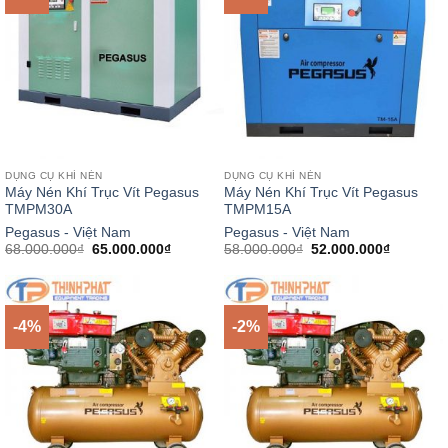
DỤNG CỤ KHÍ NÉN
DỤNG CỤ KHÍ NÉN
Máy Nén Khí Trục Vít Pegasus
Máy Nén Khí Trục Vít Pegasus
TMPM30A
TMPM15A
Pegasus - Việt Nam
Pegasus - Việt Nam
Giá
Giá
Giá
Giá
68.000.000
₫
65.000.000
₫
58.000.000
₫
52.000.000
₫
gốc
hiện
gốc
hiện
là:
tại
là:
tại
68.000.000₫.
là:
58.000.000₫.
là:
65.000.000₫.
52.000.0
-4%
-2%