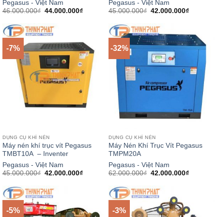
Pegasus - Việt Nam
Pegasus - Việt Nam
Giá
Giá
Giá
Giá
46.000.000
₫
44.000.000
₫
45.000.000
₫
42.000.000
₫
gốc
hiện
gốc
hiện
là:
tại
là:
tại
46.000.000₫.
là:
45.000.000₫.
là:
44.000.000₫.
42.000.0
-7%
-32%
DỤNG CỤ KHÍ NÉN
DỤNG CỤ KHÍ NÉN
Máy nén khí trục vít Pegasus
Máy Nén Khí Trục Vít Pegasus
TMBT10A – Inventer
TMPM20A
Pegasus - Việt Nam
Pegasus - Việt Nam
Giá
Giá
Giá
Giá
45.000.000
₫
42.000.000
₫
62.000.000
₫
42.000.000
₫
gốc
hiện
gốc
hiện
là:
tại
là:
tại
45.000.000₫.
là:
62.000.000₫.
là:
42.000.000₫.
42.000.0
-5%
-3%