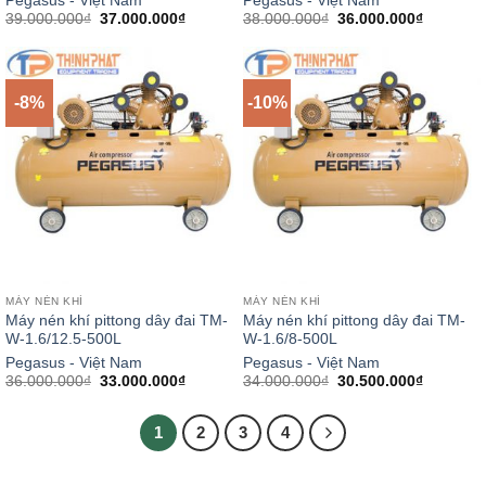
Pegasus - Việt Nam
Pegasus - Việt Nam
Giá
Giá
Giá
Giá
39.000.000
₫
37.000.000
₫
38.000.000
₫
36.000.000
₫
gốc
hiện
gốc
hiện
là:
tại
là:
tại
39.000.000₫.
là:
38.000.000₫.
là:
37.000.000₫.
36.000.0
-8%
-10%
MÁY NÉN KHÍ
MÁY NÉN KHÍ
Máy nén khí pittong dây đai TM-
Máy nén khí pittong dây đai TM-
W-1.6/12.5-500L
W-1.6/8-500L
Pegasus - Việt Nam
Pegasus - Việt Nam
Giá
Giá
Giá
Giá
36.000.000
₫
33.000.000
₫
34.000.000
₫
30.500.000
₫
gốc
hiện
gốc
hiện
là:
tại
là:
tại
36.000.000₫.
là:
34.000.000₫.
là:
1
2
3
4
33.000.000₫.
30.500.0