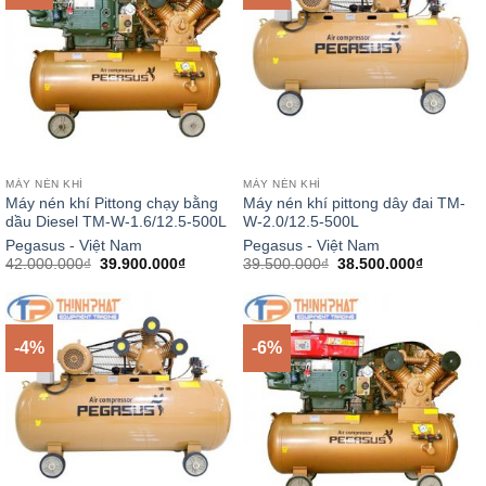
MÁY NÉN KHÍ
MÁY NÉN KHÍ
Máy nén khí Pittong chạy bằng
Máy nén khí pittong dây đai TM-
dầu Diesel TM-W-1.6/12.5-500L
W-2.0/12.5-500L
Pegasus - Việt Nam
Pegasus - Việt Nam
Giá
Giá
Giá
Giá
42.000.000
₫
39.900.000
₫
39.500.000
₫
38.500.000
₫
gốc
hiện
gốc
hiện
là:
tại
là:
tại
42.000.000₫.
là:
39.500.000₫.
là:
39.900.000₫.
38.500.0
-4%
-6%