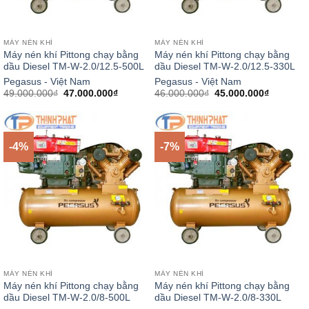
MÁY NÉN KHÍ
MÁY NÉN KHÍ
Máy nén khí Pittong chạy bằng
Máy nén khí Pittong chạy bằng
dầu Diesel TM-W-2.0/12.5-500L
dầu Diesel TM-W-2.0/12.5-330L
Pegasus - Việt Nam
Pegasus - Việt Nam
Giá
Giá
Giá
Giá
49.000.000
₫
47.000.000
₫
46.000.000
₫
45.000.000
₫
gốc
hiện
gốc
hiện
là:
tại
là:
tại
49.000.000₫.
là:
46.000.000₫.
là:
47.000.000₫.
45.000.0
-4%
-7%
MÁY NÉN KHÍ
MÁY NÉN KHÍ
Máy nén khí Pittong chạy bằng
Máy nén khí Pittong chạy bằng
dầu Diesel TM-W-2.0/8-500L
dầu Diesel TM-W-2.0/8-330L