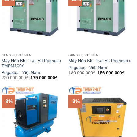
DỤNG CỤ KHÍ NÉN
DỤNG CỤ KHÍ NÉN
Máy Nén Khí Trục Vít Pegasus
Máy Nén Khí Trục Vít Pegasus c
TMPM100A
Pegasus - Việt Nam
Giá
Giá
Pegasus - Việt Nam
180.000.000
₫
156.000.000
₫
gốc
hiện
Giá
Giá
220.000.000
₫
179.000.000
₫
là:
tại
gốc
hiện
180.000.000₫.
là:
là:
tại
156.00
220.000.000₫.
là:
179.000.000₫.
-8%
-8%