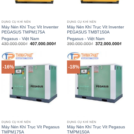
DỤNG CỤ KHÍ NÉN
DỤNG CỤ KHÍ NÉN
Máy Nén Khí Trục Vít Inventer
Máy Nén Khí Trục Vít Inventer
PEGASUS TMPM175A
PEGASUS TMBT150A
Pegasus - Việt Nam
Pegasus - Việt Nam
Giá
Giá
Giá
Giá
430.000.000
₫
407.000.000
₫
390.000.000
₫
372.000.000
₫
gốc
hiện
gốc
hiện
là:
tại
là:
tại
430.000.000₫.
là:
390.000.000₫.
là:
407.000.000₫.
372.00
-16%
-18%
DỤNG CỤ KHÍ NÉN
DỤNG CỤ KHÍ NÉN
Máy Nén Khí Trục Vít Pegasus
Máy Nén Khí Trục Vít Pegasus
TMPM175A
TMPM150A