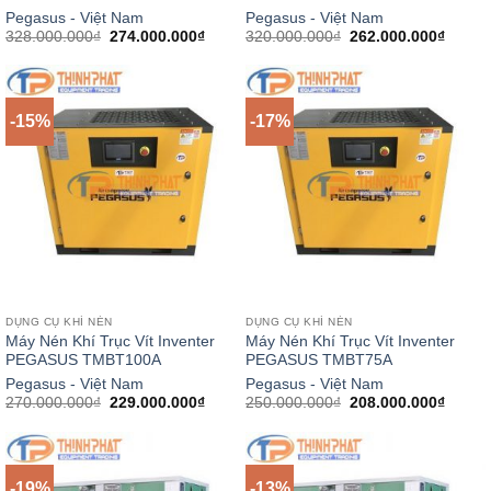
Pegasus - Việt Nam
Pegasus - Việt Nam
Giá
Giá
Giá
Giá
328.000.000
₫
274.000.000
₫
320.000.000
₫
262.000.000
₫
gốc
hiện
gốc
hiện
là:
tại
là:
tại
328.000.000₫.
là:
320.000.000₫.
là:
274.000.000₫.
262.00
-15%
-17%
DỤNG CỤ KHÍ NÉN
DỤNG CỤ KHÍ NÉN
Máy Nén Khí Trục Vít Inventer
Máy Nén Khí Trục Vít Inventer
PEGASUS TMBT100A
PEGASUS TMBT75A
Pegasus - Việt Nam
Pegasus - Việt Nam
Giá
Giá
Giá
Giá
270.000.000
₫
229.000.000
₫
250.000.000
₫
208.000.000
₫
gốc
hiện
gốc
hiện
là:
tại
là:
tại
270.000.000₫.
là:
250.000.000₫.
là:
229.000.000₫.
208.00
-19%
-13%