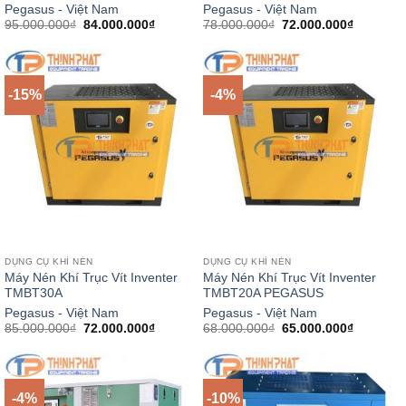
Pegasus - Việt Nam
Pegasus - Việt Nam
Giá
Giá
Giá
Giá
95.000.000
₫
84.000.000
₫
78.000.000
₫
72.000.000
₫
gốc
hiện
gốc
hiện
là:
tại
là:
tại
95.000.000₫.
là:
78.000.000₫.
là:
84.000.000₫.
72.000.0
-15%
-4%
DỤNG CỤ KHÍ NÉN
DỤNG CỤ KHÍ NÉN
Máy Nén Khí Trục Vít Inventer
Máy Nén Khí Trục Vít Inventer
TMBT30A
TMBT20A PEGASUS
Pegasus - Việt Nam
Pegasus - Việt Nam
Giá
Giá
Giá
Giá
85.000.000
₫
72.000.000
₫
68.000.000
₫
65.000.000
₫
gốc
hiện
gốc
hiện
là:
tại
là:
tại
85.000.000₫.
là:
68.000.000₫.
là:
72.000.000₫.
65.000.0
-4%
-10%