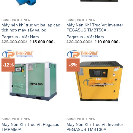
DỤNG CỤ KHÍ NÉN
DỤNG CỤ KHÍ NÉN
Máy nén khí trục vít loại áp cao
Máy Nén Khí Trục Vít Inventer
tích hợp máy sấy và lọc
PEGASUS TMBT50A
Pegasus - Việt Nam
Pegasus - Việt Nam
Giá
Giá
Giá
Giá
125.000.000
₫
115.000.000
₫
120.000.000
₫
110.000.000
₫
gốc
hiện
gốc
hiện
là:
tại
là:
tại
125.000.000₫.
là:
120.000.000₫.
là:
115.000.000₫.
110.00
-12%
-8%
DỤNG CỤ KHÍ NÉN
DỤNG CỤ KHÍ NÉN
Máy Nén Khí Trục Vít Pegasus
Máy Nén Khí Trục Vít Inventer
TMPM50A
PEGASUS TMBT30A