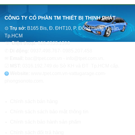
CÔNG TY CỔ PHẦN TM THIẾT BỊ THỊNH PHÁT
⊙
Trụ sở:
B165 Bis, Đ. ĐHT10, P. Đông Hưng Thuận,
Tp.HCM
☏
Điện thoại:
028.3535.1596
✆
Di động:
0937.498.767- 0985.207.458
✉
Email:
bac@tpet.com.vn - info@tpet.com.vn.
☑
MST:
0316.192.749 do Sở KH và ĐT Tp.HCM cấp.
Website:
www
.
tpet.com.vn-vattugarage.com-
phongsonoto.com.
CHÍNH SÁCH CHUNG
Chính sách bán hàng
Chính sách sách bảo mật thông tin
Chính sách bảo hành sản phẩm
Chính sách đổi trả hàng