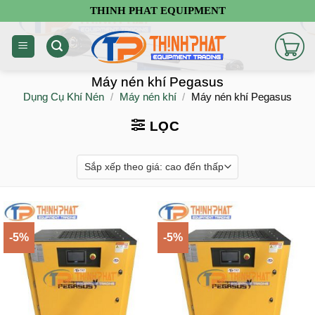
Chuyển
THINH PHAT EQUIPMENT
đến
nội
dung
Máy nén khí Pegasus
Dụng Cụ Khí Nén
/
Máy nén khí
/
Máy nén khí Pegasus
LỌC
-5%
-5%