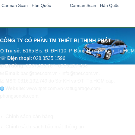
Carman Scan - Hàn Quốc
Carman Scan - Hàn Quốc
CÔNG TY CỔ PHẦN TM THIẾT BỊ THỊNH PHÁT
⊙
Trụ sở:
B165 Bis, Đ. ĐHT10, P. Đông Hưng Thuận, Tp.HCM
☏
Điện thoại:
028.3535.1596
✆
Di động:
0937.498.767- 0985.207.458
✉
Email:
bac@tpet.com.vn - info@tpet.com.vn.
☑
MST:
0316.192.749 do Sở KH và ĐT Tp.HCM cấp.
Website:
www
.
tpet.com.vn-vattugarage.com-
phongsonoto.com.
CHÍNH SÁCH CHUNG
Chính sách bán hàng
Chính sách sách bảo mật thông tin