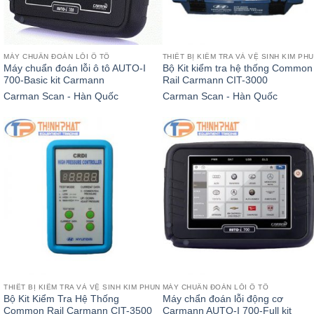
MÁY CHUẨN ĐOÁN LỖI Ô TÔ
THIẾT BỊ KIỂM TRA VÀ VỆ SINH KIM PH
Máy chuẩn đoán lỗi ô tô AUTO-I
Bộ Kit kiểm tra hệ thống Common
700-Basic kit Carmann
Rail Carmann CIT-3000
Carman Scan - Hàn Quốc
Carman Scan - Hàn Quốc
THIẾT BỊ KIỂM TRA VÀ VỆ SINH KIM PHUN
MÁY CHUẨN ĐOÁN LỖI Ô TÔ
Bộ Kit Kiểm Tra Hệ Thống
Máy chẩn đoán lỗi động cơ
Common Rail Carmann CIT-3500
Carmann AUTO-I 700-Full kit