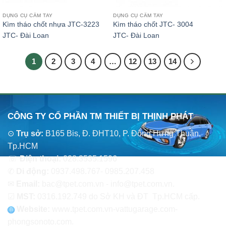
DỤNG CỤ CẦM TAY
DỤNG CỤ CẦM TAY
Kìm tháo chốt nhựa JTC-3223
Kìm tháo chốt JTC- 3004
JTC- Đài Loan
JTC- Đài Loan
1
2
3
4
…
12
13
14
CÔNG TY CỔ PHẦN TM THIẾT BỊ THỊNH PHÁT
⊙
Trụ sở:
B165 Bis, Đ. ĐHT10, P. Đông Hưng Thuận,
Tp.HCM
☏
Điện thoại:
028.3535.1596
✆
Di động:
0937.498.767- 0985.207.458
✉
Email:
bac@tpet.com.vn - info@tpet.com.vn.
☑
MST:
0316.192.749 do Sở KH và ĐT Tp.HCM cấp.
Website:
www
.
tpet.com.vn-vattugarage.com-
phongsonoto.com.