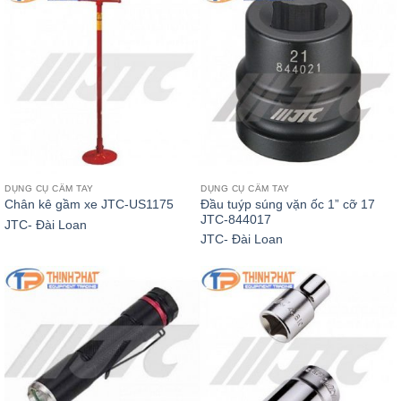
DỤNG CỤ CẦM TAY
DỤNG CỤ CẦM TAY
Đầu tuýp súng vặn ốc 1” cỡ 17
Chân kê gầm xe JTC-US1175
JTC-844017
JTC- Đài Loan
JTC- Đài Loan