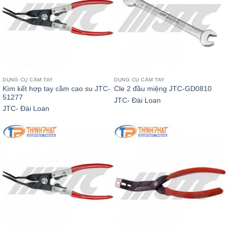
DỤNG CỤ CẦM TAY
DỤNG CỤ CẦM TAY
Kìm kết hợp tay cầm cao su JTC-
Cle 2 đầu miệng JTC-GD0810
51277
JTC- Đài Loan
JTC- Đài Loan