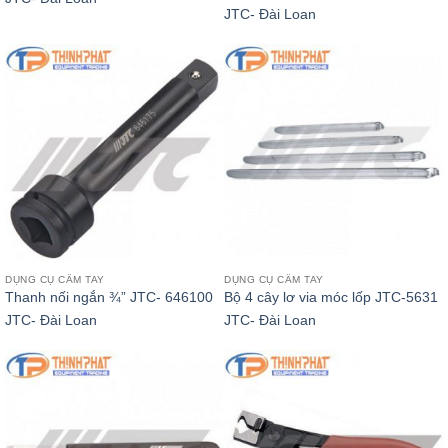
JTC- Đài Loan
DỤNG CỤ CẦM TAY
DỤNG CỤ CẦM TAY
Thanh nối ngắn ¾” JTC- 646100
Bộ 4 cây lơ via móc lốp JTC-5631
JTC- Đài Loan
JTC- Đài Loan