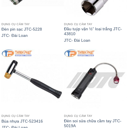
DỤNG CỤ CẦM TAY
DỤNG CỤ CẦM TAY
Đầu tuýp vặn ½” loại trắng JTC-
Đèn pin sạc JTC-5228
43810
JTC- Đài Loan
JTC- Đài Loan
DỤNG CỤ CẦM TAY
DỤNG CỤ CẦM TAY
Đèn soi sửa chữa cầm tay JTC-
Búa nhựa JTC-523416
5019A
JTC- Đài Loan