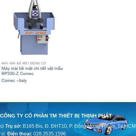
MÁY MÀI BỀ MẶT ĐỘNG CƠ
Máy mài bề mặt chi tiết vật mẫu
RP330-Z Comec
Comec –Italy
CÔNG TY CỔ PHẦN TM THIẾT BỊ THỊNH PHÁT
⊙
Trụ sở:
B165 Bis, Đ. ĐHT10, P. Đông Hưng Thuận, Tp.HCM
☏
Điện thoại:
028.3535.1596