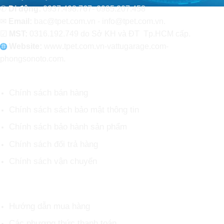
✆
Di động:
0937.498.767- 0985.207.458
✉
Email:
bac@tpet.com.vn - info@tpet.com.vn.
☑
MST:
0316.192.749 do Sở KH và ĐT Tp.HCM cấp.
Website:
www
.
tpet.com.vn-vattugarage.com-
phongsonoto.com.
CHÍNH SÁCH CHUNG
Chính sách bán hàng
Chính sách sách bảo mật thông tin
Chính sách bảo hành sản phẩm
Chính sách đổi trả hàng
Chính sách vận chuyển
HỖ TRỢ KHÁCH HÀNG
Hướng dẫn mua hàng
Các phương thức thanh toán