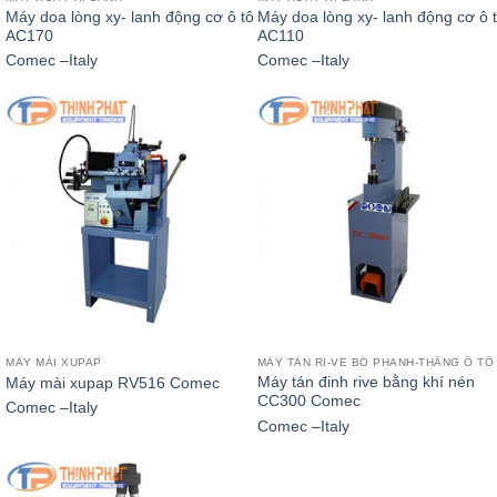
Máy doa lòng xy- lanh động cơ ô tô
Máy doa lòng xy- lanh động cơ ô 
AC170
AC110
Comec –Italy
Comec –Italy
MÁY MÀI XUPAP
MÁY TÁN RI-VE BỐ PHANH-THẮNG Ô TÔ
Máy tán đinh rive bằng khí nén
Máy mài xupap RV516 Comec
CC300 Comec
Comec –Italy
Comec –Italy