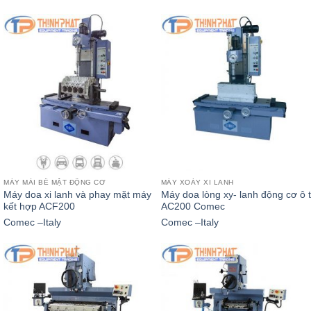
MÁY MÀI BỀ MẶT ĐỘNG CƠ
MÁY XOÁY XI LANH
Máy doa xi lanh và phay mặt máy
Máy doa lòng xy- lanh động cơ ô 
kết hợp ACF200
AC200 Comec
Comec –Italy
Comec –Italy