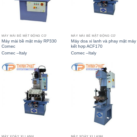
MÁY MÀI BỀ MẶT ĐỘNG CƠ
MÁY MÀI BỀ MẶT ĐỘNG CƠ
Máy mài bề mặt máy RP330
Máy doa xi lanh và phay mặt máy
Comec
kết hợp ACF170
Comec –Italy
Comec –Italy
MÁY XOÁY XI LANH
MÁY XOÁY XI LANH