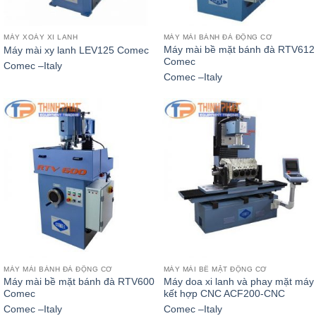
MÁY XOÁY XI LANH
MÁY MÀI BÁNH ĐÀ ĐỘNG CƠ
Máy mài bề mặt bánh đà RTV612
Máy mài xy lanh LEV125 Comec
Comec
Comec –Italy
Comec –Italy
MÁY MÀI BÁNH ĐÀ ĐỘNG CƠ
MÁY MÀI BỀ MẶT ĐỘNG CƠ
Máy mài bề mặt bánh đà RTV600
Máy doa xi lanh và phay mặt máy
Comec
kết hợp CNC ACF200-CNC
Comec –Italy
Comec –Italy