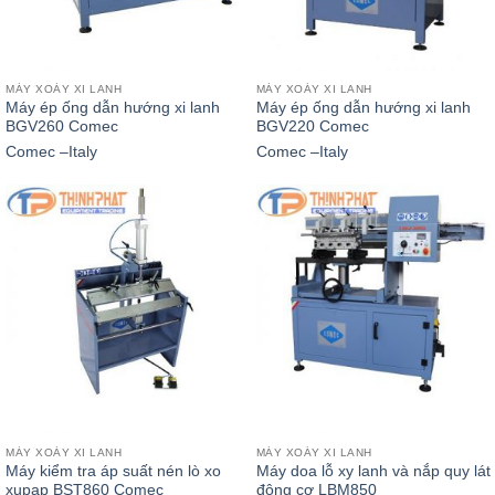
MÁY XOÁY XI LANH
MÁY XOÁY XI LANH
Máy ép ống dẫn hướng xi lanh
Máy ép ống dẫn hướng xi lanh
BGV260 Comec
BGV220 Comec
Comec –Italy
Comec –Italy
MÁY XOÁY XI LANH
MÁY XOÁY XI LANH
Máy kiểm tra áp suất nén lò xo
Máy doa lỗ xy lanh và nắp quy lát
xupap BST860 Comec
động cơ LBM850