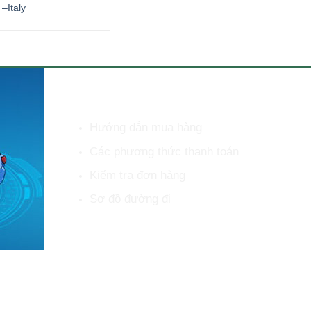
–Italy
Comec –Italy
Comec –Italy
HỖ TRỢ KHÁCH HÀNG
Hướng dẫn mua hàng
Các phương thức thanh toán
Kiểm tra đơn hàng
Sơ đồ đường đi