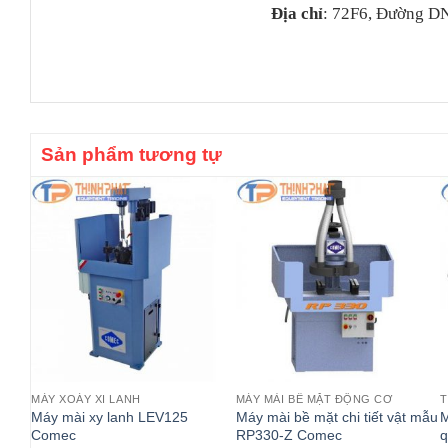
Địa chỉ
: 72F6, Đường DN
Sản phẩm tương tự
MÁY XOÁY XI LANH
MÁY MÀI BỀ MẶT ĐỘNG CƠ
T
Máy mài xy lanh LEV125
Máy mài bề mặt chi tiết vật mẫu
M
Comec
RP330-Z Comec
q