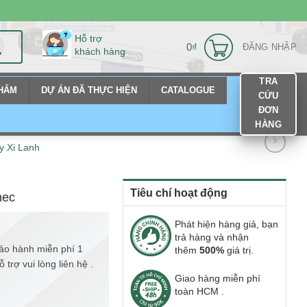
Hỗ trợ
0
₫
ĐĂNG NHẬP
khách hàng
TRA
PHẨM
DỰ ÁN ĐÃ THỰC HIỆN
CATALOGUE
CỨU
ĐƠN
HÀNG
y Xi Lanh
Tiêu chí hoạt động
mec
Phát hiện hàng giả, bạn
trả hàng và nhận
ảo hành miễn phí 1
thêm
500%
giá trị.
trợ vui lòng liên hệ .
Giao hàng miễn phí
toàn HCM .