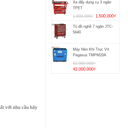
Xe đẩy dụng cụ 3 ngăn
TPET
Giá
Giá
1.500.000
₫
1.800.000
₫
gốc
hiện
Tủ đồ nghề 7 ngăn JTC-
là:
tại
5640
1.800.000₫.
là:
1.500
Máy Nén Khí Trục Vít
Pegasus TMPM20A
62.000.000
₫
Giá
Giá
42.000.000
₫
gốc
hiện
là:
tại
62.000.000₫.
là:
42.000.000₫.
ất với nhu cầu hãy