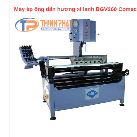
Máy ép ống dẫn hướng xi lanh BGV260 Comec