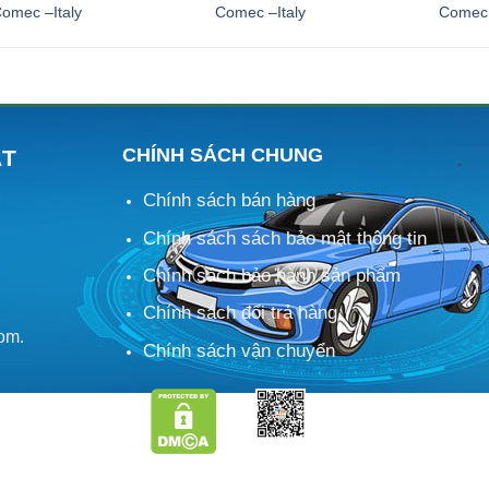
omec –Italy
Comec –Italy
Comec 
CHÍNH SÁCH CHUNG
ÁT
Chính sách bán hàng
M
Chính sách sách bảo mật thông tin
Chính sách bảo hành sản phẩm
Chính sách đổi trả hàng
om.
Chính sách vận chuyển