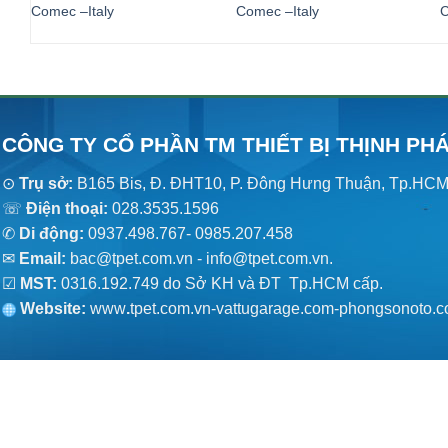
Comec –Italy
Comec –Italy
C
CÔNG TY CỔ PHẦN TM THIẾT BỊ THỊNH PH
⊙
Trụ sở:
B165 Bis, Đ. ĐHT10, P. Đông Hưng Thuận, Tp.HC
☏
Điện thoại:
028.3535.1596
✆
Di động:
0937.498.767- 0985.207.458
✉
Email:
bac@tpet.com.vn - info@tpet.com.vn.
☑
MST:
0316.192.749 do Sở KH và ĐT Tp.HCM cấp.
Website:
www
.
tpet.com.vn-vattugarage.com-phongsonoto.c