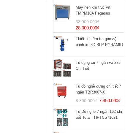
Máy nén khí trục vít
TMPM10A Pegasus
38.000.000
₫
Giá
Giá
28.000.000
₫
gốc
hiện
Thiết bị kiểm tra góc đặt
là:
tại
bánh xe 3D BLP-PYRAMID
38.000.000₫.
là:
28.000.000₫.
Tủ dụng cụ 7 ngăn và 225
Chi Tiết
Tủ đồ nghề đựng chi tiết 7
ngăn TBR3007-X
Giá
Giá
7.450.000
₫
8.800.000
₫
gốc
hiện
Tủ Đồ nghề 7 ngăn 162 chi
là:
tại
tiết Total THPTCS71621
8.800.000₫.
là:
7.450