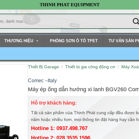
THINH PHAT EQUIPMENT
THƯƠNG HIỆU
PHÒNG SƠN Ô TÔ TPET
TƯ VẤN SẢN 
Thiết Bị Garage
/
Thiết bị gia công động cơ
/
Máy Xoá
Comec –Italy
Máy ép ống dẫn hướng xi lanh BGV260 Co
Hỗ trợ khách hàng:
Tất cả sản phẩm của Thịnh Phát cung cấp đều được b
năm hoặc nhiều hơn, mọi thông tin đặt hàng hay cần hỗ 
Hotline 1: 0937.498.767
Hotline 2: 028.3535.1596