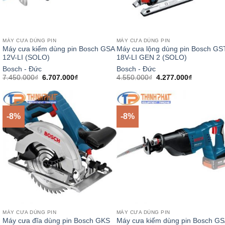
MÁY CƯA DÙNG PIN
MÁY CƯA DÙNG PIN
Máy cưa kiếm dùng pin Bosch GSA
Máy cưa lộng dùng pin Bosch GS
12V-LI (SOLO)
18V-LI GEN 2 (SOLO)
Bosch - Đức
Bosch - Đức
Giá
Giá
Giá
Giá
7.450.000
₫
6.707.000
₫
4.550.000
₫
4.277.000
₫
gốc
hiện
gốc
hiện
là:
tại
là:
tại
7.450.000₫.
là:
4.550.000₫.
là:
6.707.000₫.
4.277.000
-8%
-8%
MÁY CƯA DÙNG PIN
MÁY CƯA DÙNG PIN
Máy cưa đĩa dùng pin Bosch GKS
Máy cưa kiếm dùng pin Bosch GS