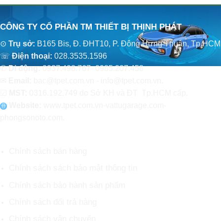
CÔNG TY CỔ PHẦN TM THIẾT BỊ THỊNH PHÁT
⊙
Trụ sở:
B165 Bis, Đ. ĐHT10, P. Đông Hưng Thuận, Tp.HCM
☏
Điện thoại:
028.3535.1596
✆
Di động:
0937.498.767- 0985.207.458
✉
Email:
bac@tpet.com.vn - info@tpet.com.vn.
☑
MST:
0316.192.749 do Sở KH và ĐT Tp.HCM cấp.
Website:
www
.
tpet.com.vn-vattugarage.com-
phongsonoto.com.
CHÍNH SÁCH CHUNG
Chính sách bán hàng
Chính sách sách bảo mật thông tin
Chính sách bảo hành sản phẩm
Chính sách đổi trả hàng
Chính sách vận chuyển