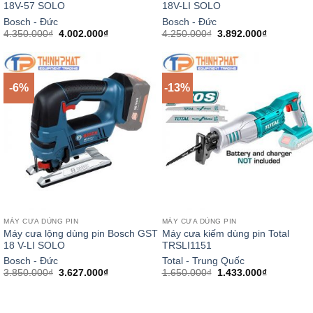
18V-57 SOLO
18V-LI SOLO
Bosch - Đức
Bosch - Đức
Giá
Giá
Giá
Giá
4.350.000
₫
4.002.000
₫
4.250.000
₫
3.892.000
₫
gốc
hiện
gốc
hiện
là:
tại
là:
tại
4.350.000₫.
là:
4.250.000₫.
là:
4.002.000₫.
3.892.000
-6%
-13%
MÁY CƯA DÙNG PIN
MÁY CƯA DÙNG PIN
Máy cưa lộng dùng pin Bosch GST
Máy cưa kiếm dùng pin Total
18 V-LI SOLO
TRSLI1151
Bosch - Đức
Total - Trung Quốc
Giá
Giá
Giá
Giá
3.850.000
₫
3.627.000
₫
1.650.000
₫
1.433.000
₫
gốc
hiện
gốc
hiện
là:
tại
là:
tại
3.850.000₫.
là:
1.650.000₫.
là:
3.627.000₫.
1.433.000