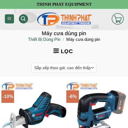
Chuyển
THINH PHAT EQUIPMENT
đến
nội
dung
Máy cưa dùng pin
Thiết Bị Dùng Pin
/
Máy cưa dùng pin
LỌC
-10%
-6%