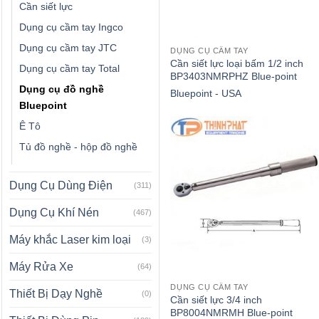
Cần siết lực
Dụng cụ cầm tay Ingco
Dụng cụ cầm tay JTC
DỤNG CỤ CẦM TAY
Cần siết lực loại bấm 1/2 inch
Dụng cụ cầm tay Total
BP3403NMRPHZ Blue-point
Dụng cụ đồ nghề
Bluepoint - USA
Bluepoint
Ê Tô
Tủ đồ nghề - hộp đồ nghề
Dụng Cụ Dùng Điện
(311)
Dụng Cụ Khí Nén
(467)
Máy khắc Laser kim loại
(3)
Máy Rửa Xe
(64)
DỤNG CỤ CẦM TAY
Thiết Bị Dạy Nghề
(0)
Cần siết lực 3/4 inch
BP8004NMRMH Blue-point