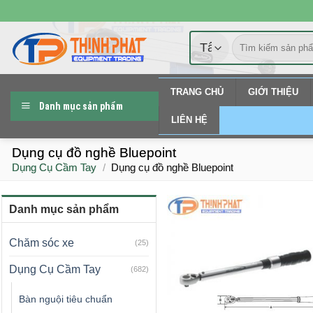
Chuyển
đến
Tìm
nội
kiếm:
dung
TRANG CHỦ
GIỚI THIỆU
Danh mục sản phẩm
LIÊN HỆ
Dụng cụ đồ nghề Bluepoint
Dụng Cụ Cầm Tay
/
Dụng cụ đồ nghề Bluepoint
Danh mục sản phẩm
Chăm sóc xe
(25)
Dụng Cụ Cầm Tay
(682)
Bàn nguội tiêu chuẩn