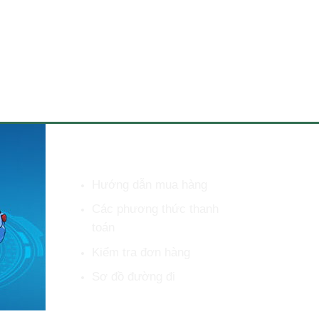
HỖ TRỢ KHÁCH HÀNG
Hướng dẫn mua hàng
Các phương thức thanh
toán
Kiểm tra đơn hàng
Sơ đồ đường đi