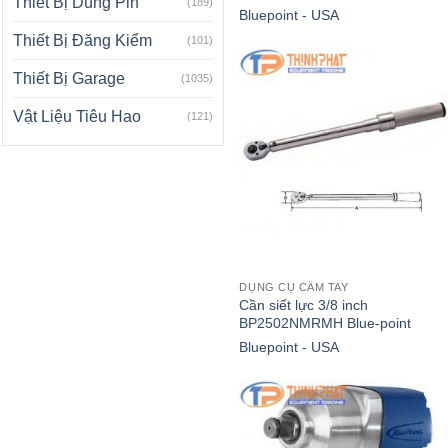
Thiết Bị Dùng Pin
(189)
Bluepoint - USA
Thiết Bị Đăng Kiểm
(101)
Thiết Bị Garage
(1035)
Vật Liệu Tiêu Hao
(121)
DỤNG CỤ CẦM TAY
Cần siết lực 3/8 inch
BP2502NMRMH Blue-point
Bluepoint - USA