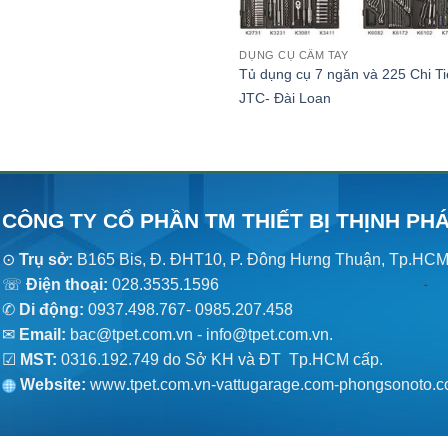
DỤNG CỤ CẦM TAY
Tủ dụng cụ 7 ngăn và 225 Chi Ti
JTC- Đài Loan
CÔNG TY CỔ PHẦN TM THIẾT BỊ THỊNH PH
⊙
Trụ sở:
B165 Bis, Đ. ĐHT10, P. Đông Hưng Thuận, Tp.HC
☏
Điện thoại:
028.3535.1596
✆
Di động:
0937.498.767- 0985.207.458
✉
Email:
bac@tpet.com.vn - info@tpet.com.vn.
☑
MST:
0316.192.749 do Sở KH và ĐT Tp.HCM cấp.
Website:
www
.
tpet.com.vn-vattugarage.com-phongsonoto.c