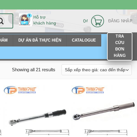
Hỗ trợ
0
₫
ĐĂNG NHẬP
khách hàng
TRA
PHẨM
DỰ ÁN ĐÃ THỰC HIỆN
CATALOGUE
CỨU
ĐƠN
HÀNG
Showing all 21 results