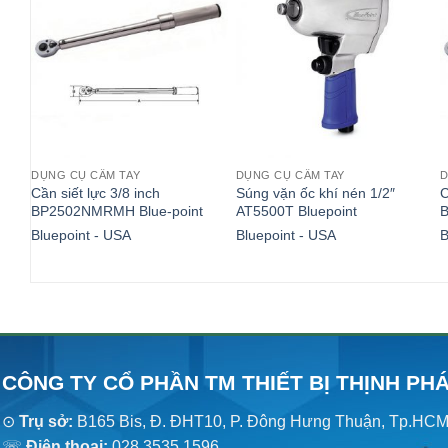
DỤNG CỤ CẦM TAY
DỤNG CỤ CẦM TAY
D
Cần siết lực 3/8 inch
Súng vặn ốc khí nén 1/2″
C
BP2502NMRMH Blue-point
AT5500T Bluepoint
Bluepoint - USA
Bluepoint - USA
B
CÔNG TY CỔ PHẦN TM THIẾT BỊ THỊNH PH
⊙
Trụ sở:
B165 Bis, Đ. ĐHT10, P. Đông Hưng Thuận, Tp.HC
☏
Điện thoại:
028.3535.1596