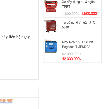
Xe đẩy dụng cụ 3 ngăn
TPET
Giá
Giá
1.500.000
₫
1.800.000
₫
gốc
hiện
Tủ đồ nghề 7 ngăn JTC-
là:
tại
5640
1.800.000₫.
là:
1.500
 hãy liên hệ ngay
Máy Nén Khí Trục Vít
Pegasus TMPM20A
62.000.000
₫
Giá
Giá
42.000.000
₫
gốc
hiện
là:
tại
62.000.000₫.
là:
42.000.000₫.