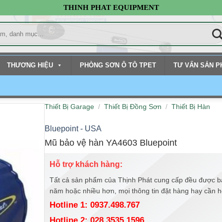
THINH PHAT EQUIPMENT
THƯƠNG HIỆU
PHÒNG SƠN Ô TÔ TPET
TƯ VẤN SẢN 
Thiết Bị Garage
/
Thiết Bị Đồng Sơn
/
Thiết Bị Hàn
Bluepoint - USA
Mũ bảo vệ hàn YA4603 Bluepoint
Hỗ trợ khách hàng:
Tất cả sản phẩm của Thịnh Phát cung cấp đều được b
năm hoặc nhiều hơn, mọi thông tin đặt hàng hay cần hỗ 
Hotline 1: 0937.498.767
Hotline 2: 028.3535.1596