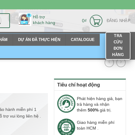
Hỗ trợ
0
₫
ĐĂNG NHẬP
khách hàng
TRA
PHẨM
DỰ ÁN ĐÃ THỰC HIỆN
CATALOGUE
CỨU
ĐƠN
HÀNG
Tiêu chí hoạt động
Phát hiện hàng giả, bạn
trả hàng và nhận
ảo hành miễn phí 1
thêm
500%
giá trị.
trợ vui lòng liên hệ .
Giao hàng miễn phí
toàn HCM .