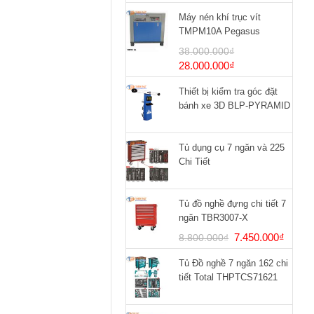
Máy nén khí trục vít
TMPM10A Pegasus
38.000.000
₫
Giá
Giá
28.000.000
₫
gốc
hiện
Thiết bị kiểm tra góc đặt
là:
tại
bánh xe 3D BLP-PYRAMID
38.000.000₫.
là:
28.000.000₫.
Tủ dụng cụ 7 ngăn và 225
Chi Tiết
Tủ đồ nghề đựng chi tiết 7
ngăn TBR3007-X
Giá
Giá
7.450.000
₫
8.800.000
₫
gốc
hiện
Tủ Đồ nghề 7 ngăn 162 chi
là:
tại
tiết Total THPTCS71621
8.800.000₫.
là:
7.450