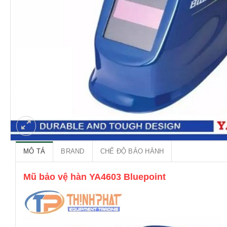
MÔ TẢ
BRAND
CHẾ ĐỘ BẢO HÀNH
Mũ bảo vệ hàn YA4603 Bluepoint