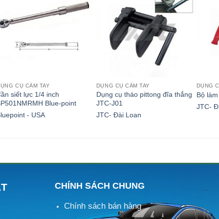
ỤNG CỤ CẦM TAY
DỤNG CỤ CẦM TAY
DỤNG C
ần siết lực 1/4 inch
Dụng cụ tháo pittong đĩa thắng
Bộ làm
BP501NMRMH Blue-point
JTC-J01
JTC- Đ
luepoint - USA
JTC- Đài Loan
CHÍNH SÁCH CHUNG
ÁT
Chính sách bán hàng
M