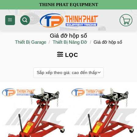
Chuyển
THINH PHAT EQUIPMENT
đến
nội
dung
Giá đỡ hộp số
Thiết Bị Garage
/
Thiết Bị Nâng Đỡ
/
Giá đỡ hộp số
LỌC