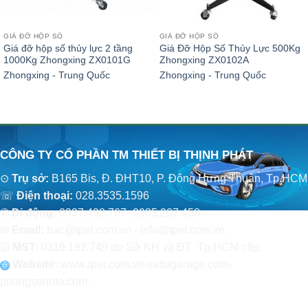
GIÁ ĐỠ HỘP SỐ
GIÁ ĐỠ HỘP SỐ
Giá đỡ hộp số thủy lực 2 tầng
Giá Đỡ Hộp Số Thủy Lực 500Kg
1000Kg Zhongxing ZX0101G
Zhongxing ZX0102A
Zhongxing - Trung Quốc
Zhongxing - Trung Quốc
CÔNG TY CỔ PHẦN TM THIẾT BỊ THỊNH PHÁT
⊙
Trụ sở:
B165 Bis, Đ. ĐHT10, P. Đông Hưng Thuận, Tp.HCM
☏
Điện thoại:
028.3535.1596
✆
Di động:
0937.498.767- 0985.207.458
✉
Email:
bac@tpet.com.vn - info@tpet.com.vn.
☑
MST:
0316.192.749 do Sở KH và ĐT Tp.HCM cấp.
Website:
www
.
tpet.com.vn-vattugarage.com-
phongsonoto.com.
CHÍNH SÁCH CHUNG