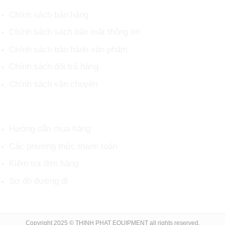
Chính sách bán hàng
Chính sách sách bảo mật thông tin
Chính sách bảo hành sản phẩm
Chính sách đổi trả hàng
Chính sách vận chuyển
HỖ TRỢ KHÁCH HÀNG
Hướng dẫn mua hàng
Các phương thức thanh toán
Kiểm tra đơn hàng
Sơ đồ đường đi
Copyright 2025 © THINH PHAT EQUIPMENT all rights reserved.