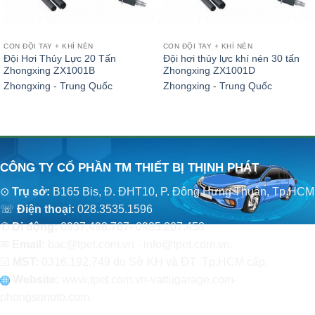
CON ĐỘI TAY + KHÍ NÉN
CON ĐỘI TAY + KHÍ NÉN
Đội Hơi Thủy Lực 20 Tấn
Đội hơi thủy lực khí nén 30 tấn
Zhongxing ZX1001B
Zhongxing ZX1001D
Zhongxing - Trung Quốc
Zhongxing - Trung Quốc
CÔNG TY CỔ PHẦN TM THIẾT BỊ THỊNH PHÁT
⊙
Trụ sở:
B165 Bis, Đ. ĐHT10, P. Đông Hưng Thuận, Tp.HCM
☏
Điện thoại:
028.3535.1596
✆
Di động:
0937.498.767- 0985.207.458
✉
Email:
bac@tpet.com.vn - info@tpet.com.vn.
☑
MST:
0316.192.749 do Sở KH và ĐT Tp.HCM cấp.
Website:
www
.
tpet.com.vn-vattugarage.com-
phongsonoto.com.