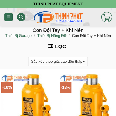
Chuyển
THINH PHAT EQUIPMENT
đến
nội
dung
Con Đội Tay + Khí Nén
Thiết Bị Garage
/
Thiết Bị Nâng Đỡ
/
Con Đội Tay + Khí Nén
LỌC
-10%
-13%