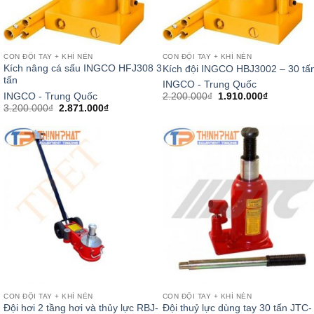
CON ĐỘI TAY + KHÍ NÉN
CON ĐỘI TAY + KHÍ NÉN
Kích nâng cá sấu INGCO HFJ308 3
Kích đội INGCO HBJ3002 – 30 tấ
tấn
INGCO - Trung Quốc
Giá
Giá
INGCO - Trung Quốc
2.200.000
₫
1.910.000
₫
gốc
hiện
Giá
Giá
3.200.000
₫
2.871.000
₫
là:
tại
gốc
hiện
2.200.000₫.
là:
là:
tại
1.910.000
3.200.000₫.
là:
2.871.000₫.
CON ĐỘI TAY + KHÍ NÉN
CON ĐỘI TAY + KHÍ NÉN
Đội hơi 2 tầng hơi và thủy lực RBJ-
Đội thuỷ lực dùng tay 30 tấn JTC-