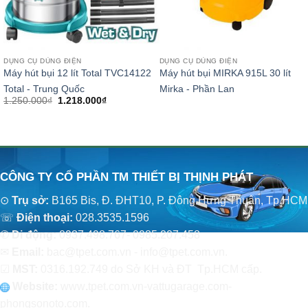
DỤNG CỤ DÙNG ĐIỆN
DỤNG CỤ DÙNG ĐIỆN
Máy hút bụi 12 lít Total TVC14122
Máy hút bụi MIRKA 915L 30 lít
Total - Trung Quốc
Mirka - Phần Lan
Giá
Giá
1.250.000
₫
1.218.000
₫
gốc
hiện
là:
tại
1.250.000₫.
là:
1.218.000₫.
CÔNG TY CỔ PHẦN TM THIẾT BỊ THỊNH PHÁT
⊙
Trụ sở:
B165 Bis, Đ. ĐHT10, P. Đông Hưng Thuận, Tp.HCM
☏
Điện thoại:
028.3535.1596
✆
Di động:
0937.498.767- 0985.207.458
✉
Email:
bac@tpet.com.vn - info@tpet.com.vn.
☑
MST:
0316.192.749 do Sở KH và ĐT Tp.HCM cấp.
Website:
www
.
tpet.com.vn-vattugarage.com-
phongsonoto.com.