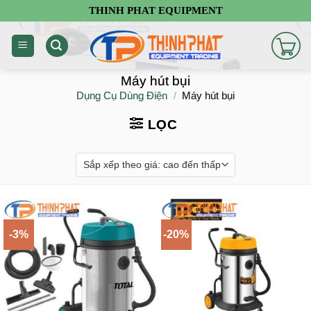
Chuyển
THINH PHAT EQUIPMENT
đến
nội
dung
Máy hút bụi
Dụng Cụ Dùng Điện
/
Máy hút bụi
LỌC
-3%
-20%