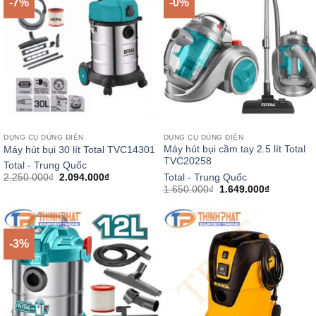
-7%
-0%
DỤNG CỤ DÙNG ĐIỆN
DỤNG CỤ DÙNG ĐIỆN
Máy hút bụi cầm tay 2.5 lít Total
Máy hút bụi 30 lít Total TVC14301
TVC20258
Total - Trung Quốc
Giá
Giá
Total - Trung Quốc
2.250.000
₫
2.094.000
₫
gốc
hiện
Giá
Giá
1.650.000
₫
1.649.000
₫
là:
tại
gốc
hiện
2.250.000₫.
là:
là:
tại
2.094.000₫.
1.650.000₫.
là:
1.649.000
-3%