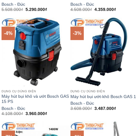
Bosch - Đức
Bosch - Đức
Giá
Giá
Giá
Giá
5.508.000
₫
5.290.000
₫
4.508.000
₫
4.359.000
₫
gốc
hiện
gốc
hiện
là:
tại
là:
tại
5.508.000₫.
là:
4.508.000₫.
là:
5.290.000₫.
4.359.000
-4%
-3%
DỤNG CỤ DÙNG ĐIỆN
DỤNG CỤ DÙNG ĐIỆN
Máy hút bụi khô và ướt Bosch GAS
Máy hút bụi ướt-khô Bosch GAS 
15 PS
Bosch - Đức
Giá
Giá
Bosch - Đức
3.608.000
₫
3.487.000
₫
gốc
hiện
Giá
Giá
4.108.000
₫
3.960.000
₫
là:
tại
gốc
hiện
3.608.000₫.
là:
là:
tại
3.487.000
4.108.000₫.
là:
3.960.000₫.