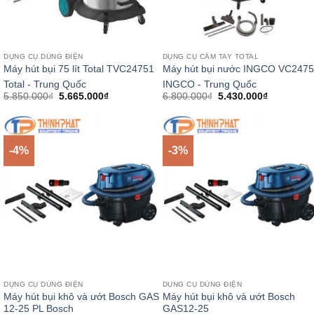
DỤNG CỤ DÙNG ĐIỆN
DỤNG CỤ CẦM TAY TOTAL
Máy hút bụi 75 lít Total TVC24751
Máy hút bụi nước INGCO VC247
Total - Trung Quốc
INGCO - Trung Quốc
Giá
Giá
Giá
Giá
5.850.000
₫
5.665.000
₫
6.800.000
₫
5.430.000
₫
gốc
hiện
gốc
hiện
là:
tại
là:
tại
5.850.000₫.
là:
6.800.000₫.
là:
5.665.000₫.
5.430.000
-4%
-3%
DỤNG CỤ DÙNG ĐIỆN
DỤNG CỤ DÙNG ĐIỆN
Máy hút bụi khô và ướt Bosch GAS
Máy hút bụi khô và ướt Bosch
12-25 PL Bosch
GAS12-25