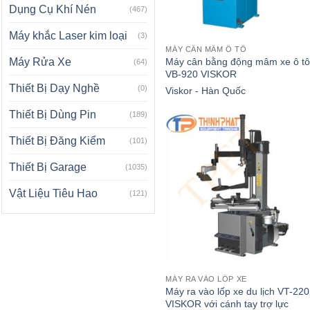
Dụng Cụ Khí Nén
(467)
Máy khắc Laser kim loại
(3)
MÁY CÂN MÂM Ô TÔ
Máy cân bằng động mâm xe ô t
Máy Rửa Xe
(64)
VB-920 VISKOR
Thiết Bị Dạy Nghề
(0)
Viskor - Hàn Quốc
Thiết Bị Dùng Pin
(189)
Thiết Bị Đăng Kiểm
(101)
Thiết Bị Garage
(1035)
Vật Liệu Tiêu Hao
(121)
MÁY RA VÀO LỐP XE
Máy ra vào lốp xe du lịch VT-220
VISKOR với cánh tay trợ lực