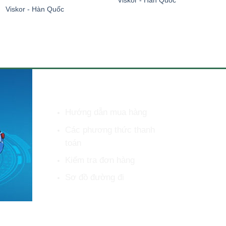
Viskor - Hàn Quốc
HỖ TRỢ KHÁCH HÀNG
Hướng dẫn mua hàng
Các phương thức thanh
toán
Kiểm tra đơn hàng
Sơ đồ đường đi