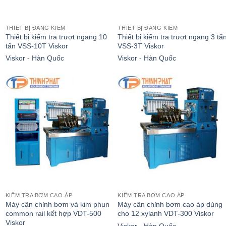
THIẾT BỊ ĐĂNG KIỂM
THIẾT BỊ ĐĂNG KIỂM
Thiết bị kiểm tra trượt ngang 10
Thiết bị kiểm tra trượt ngang 3 tấ
tấn VSS-10T Viskor
VSS-3T Viskor
Viskor - Hàn Quốc
Viskor - Hàn Quốc
KIỂM TRA BƠM CAO ÁP
KIỂM TRA BƠM CAO ÁP
Máy cân chỉnh bơm và kim phun
Máy cân chỉnh bơm cao áp dùng
common rail kết hợp VDT-500
cho 12 xylanh VDT-300 Viskor
Viskor
Viskor - Hàn Quốc