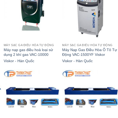
MÁY SẠC GA ĐIỀU HÒA TỰ ĐỘNG
MÁY SẠC GA ĐIỀU HÒA TỰ ĐỘNG
Máy nạp gas điều hoà loại sử
Máy Nạp Gas Điều Hòa Ô Tô Tự
dụng 2 khí gas VAC-10000
Động VAC-1500YF Viskor
Viskor - Hàn Quốc
Viskor - Hàn Quốc