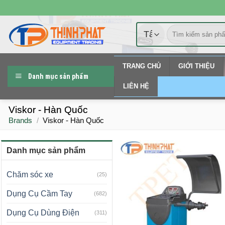
Chuyển
đến
Tìm
nội
kiếm:
dung
TRANG CHỦ
GIỚI THIỆU
Danh mục sản phẩm
LIÊN HỆ
Viskor - Hàn Quốc
Brands
/
Viskor - Hàn Quốc
Danh mục sản phẩm
Chăm sóc xe
(25)
Dụng Cụ Cầm Tay
(682)
Dụng Cụ Dùng Điện
(311)