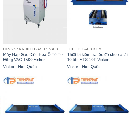
MÁY SẠC GA ĐIỀU HÒA TỰ ĐỘNG
THIẾT BỊ ĐĂNG KIỂM
Máy Nạp Gas Điều Hòa Ô Tô Tự
Thiết bị kiểm tra tốc độ cho xe tải
Động VAC-1500 Viskor
10 tấn VTS-10T Viskor
Viskor - Hàn Quốc
Viskor - Hàn Quốc