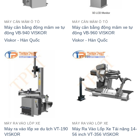
MÁY CÂN MÂM Ô TÔ
MÁY CÂN MÂM Ô TÔ
ô
Máy cân bằng động mâm xe tự
Máy cân bằng động mâm xe tự
động VB-940 VISKOR
động VB-960 VISKOR
Viskor - Hàn Quốc
Viskor - Hàn Quốc
MÁY RA VÀO LỐP XE
MÁY RA VÀO LỐP XE
Máy ra vào lốp xe du lịch VT-190
Máy Ra Vào Lốp Xe Tải nặng 14
VISKOR
56 inch VT-356 VISKOR