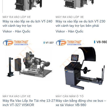
MÁY RA VÀO LỐP XE
MÁY RA VÀO LỐP XE
Máy ra vào lốp xe du lịch VT-240
Máy ra vào lốp xe du lịch VT-230
với cánh tay trợ lực
với cánh tay trợ lực bên phải
Viskor - Hàn Quốc
Viskor - Hàn Quốc
MÁY RA VÀO LỐP XE
MÁY CÂN MÂM Ô TÔ
-
Máy Ra Vào Lốp Xe Tải nhẹ 13-27
Máy cân bằng động cho xe bus –
inch VT-327 VISKOR
xe tải Viskor VB-980