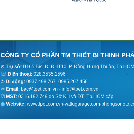
CÔNG TY CỔ PHẦN TM THIẾT BỊ THỊNH PH
⊙
Trụ sở:
B165 Bis, Đ. ĐHT10, P. Đông Hưng Thuận, Tp.HC
☏
Điện thoại:
028.3535.1596
✆
Di động:
0937.498.767- 0985.207.458
✉
Email:
bac@tpet.com.vn - info@tpet.com.vn.
☑
MST:
0316.192.749 do Sở KH và ĐT Tp.HCM cấp.
Website:
www
.
tpet.com.vn-vattugarage.com-phongsonoto.c