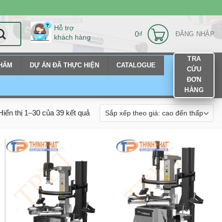
Hỗ trợ
0
₫
ĐĂNG NHẬP
khách hàng
TRA
PHẨM
DỰ ÁN ĐÃ THỰC HIỆN
CATALOGUE
CỨU
ĐƠN
HÀNG
Hiển thị 1–30 của 39 kết quả